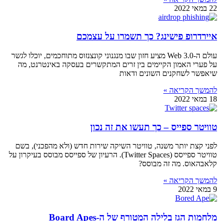
22 במאי 2022
איירדרופ פישינג? כך תשמרו על עצמכם
עולם ה-Web 3.0 מציע חזון שבו מנגנוני קונצנזוס מתוחכמים, יוכלו לגשר
על פערי האמון הקיימים בין זרים המתקשרים בעסקה באינטרנט, מה
שיאפשר לשחקנים השונים ודאות
להמשך הקריאה »
18 במאי 2022
טוויטר ספייס – כך תעשו את זה נכון
לפני קצת יותר משנה, טוויטר השיקה שירות חדש (ולא מהפכני), בשם
טוויטר ספייסס (Twitter Spaces). הרעיון של ספייסס מבוסס בעיקרון על
קלאבהאוס. מה זה מבוסס?
להמשך הקריאה »
9 במאי 2022
מלחמות הגז בלילה המטורף של ה-Board Apes