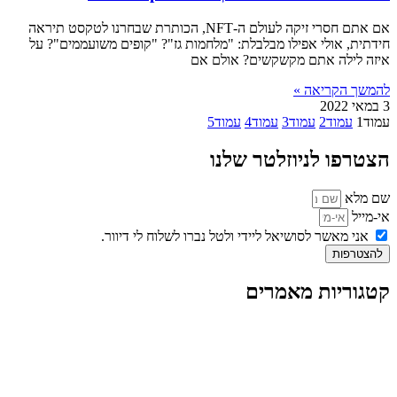
אם אתם חסרי זיקה לעולם ה-NFT, הכותרת שבחרנו לטקסט תיראה
חידתית, אולי אפילו מבלבלת: "מלחמות גז"? "קופים משועממים"? על
איזה לילה אתם מקשקשים? אולם אם
להמשך הקריאה »
3 במאי 2022
עמוד
1
עמוד
2
עמוד
3
עמוד
4
עמוד
5
הצטרפו לניוזלטר שלנו
שם מלא
אי-מייל
אני מאשר לסושיאל ליידי ולטל נברו לשלוח לי דיוור.
להצטרפות
קטגוריות מאמרים
כל המאמרים
מאמרים על
בינה מלאכותית
מאמרי דיגיטל
נושאים כלליים
לייף-סטייל