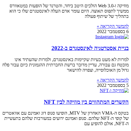
מוזיקה ו-Web 3.0 הולכים היטב ביחד, והטרנד של הופעות במטאוורס
ממשיך לתפוס תאוצה. היום עומר אדם העלה לאינסטגרם שלו כי הוא
בתהליך של שיתוף פעולה
להמשך הקריאה »
6 בספטמבר 2022
בניית אסטרטגיה לאינסטגרם ב-2022
למרות לא מעט בעיות שקיימות באינסטגרם, ולמרות שהעתיד אינו
מובטח גם עבורה, עדיין מדובר ברשת החברתית ההגמונית כיום עבור פלח
גדול מן האוכלוסייה, וצפויה להישאר
להמשך הקריאה »
5 בספטמבר 2022
הקשרים המתהווים בין מוזיקה לבין NFT
בטקס ה-VMA האחרון של MTV, הופיעו סנופ דוג ואמינם עם אוואטרים
של קופי ה-NFT שלהם. סנופ ואמינם ידועים במעורבות שלהם בתעשיית
ה-NFT, אולם להופיע עם