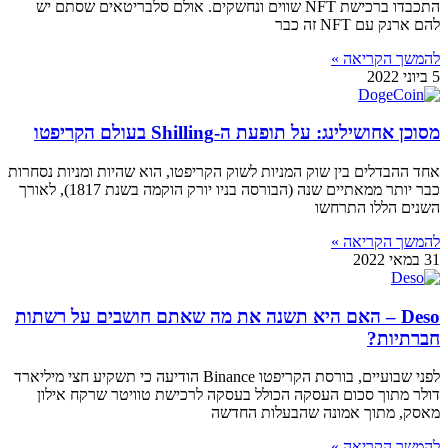
התכבדו ברכישת NFT שווים ונחשקים. אולם סלבריטאים שסתם יש
להם ארנק עם NFT זה כבר
להמשך הקריאה »
5 ביוני 2022
מסוכן אחושילינג: על תופעת ה-Shilling בעולם הקריפטו
אחד ההבדלים בין שוק המניות לשוק הקריפטו, הוא שהיות ומניות נסחרות
כבר יותר ממאתיים שנה (הבורסה בניו יורק הוקמה בשנת 1817), לאורך
השנים הללו התרחשו
להמשך הקריאה »
31 במאי 2022
Deso – האם היא תשנה את מה שאתם חושבים על רשתות
חברתיות?
לפני שבועיים, בורסת הקריפטו Binance הודיעה כי תשקיע חצי מיליארד
דולר מתוך סכום העסקה הכולל בעסקה לרכישת טוויטר שרקח אילון
מאסק, מתוך אמונה שהבעלות החדשה
להמשך הקריאה »