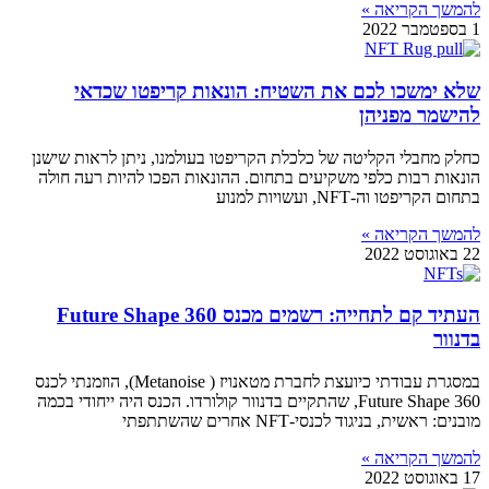
להמשך הקריאה »
1 בספטמבר 2022
שלא ימשכו לכם את השטיח: הונאות קריפטו שכדאי
להישמר מפניהן
כחלק מחבלי הקליטה של כלכלת הקריפטו בעולמנו, ניתן לראות שישנן
הונאות רבות כלפי משקיעים בתחום. ההונאות הפכו להיות רעה חולה
בתחום הקריפטו וה-NFT, ועשויות למנוע
להמשך הקריאה »
22 באוגוסט 2022
העתיד קם לתחייה: רשמים מכנס Future Shape 360
בדנוור
במסגרת עבודתי כיועצת לחברת מטאנויז ( Metanoise), הוזמנתי לכנס
Future Shape 360, שהתקיים בדנוור קולורדו. הכנס היה ייחודי בכמה
מובנים: ראשית, בניגוד לכנסי-NFT אחרים שהשתתפתי
להמשך הקריאה »
17 באוגוסט 2022