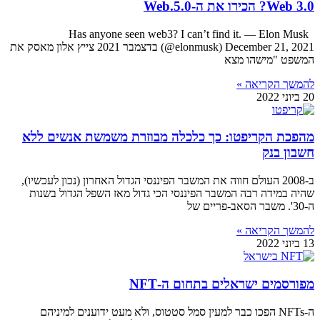
Web 3.0? הכירו את ה-Web.5.0
Has anyone seen web3? I can’t find it. — Elon Musk
(@elonmusk) December 21, 2021 בדצמבר 2021 צייץ אלון מאסק את
המשפט "מישהו מצא
להמשך הקריאה »
20 ביוני 2022
מהפכת הקריפטו: כך כלכלה מבוזרת משמשת אנשים ללא
חשבון בנק
ב-2008 העולם חווה את המשבר הפיננסי הגדול האחרון (נכון לעכשיו),
שהיה במידה רבה המשבר הפיננסי הכי גדול מאז השפל הגדול בשנות
ה-30'. משבר הסאב-פריים של
להמשך הקריאה »
13 ביוני 2022
מפורסמים ישראלים בתחום ה-NFT
ה-NFTs הפכו כבר למעין סמל סטטוס, ולא מעט ידוענים למיניהם