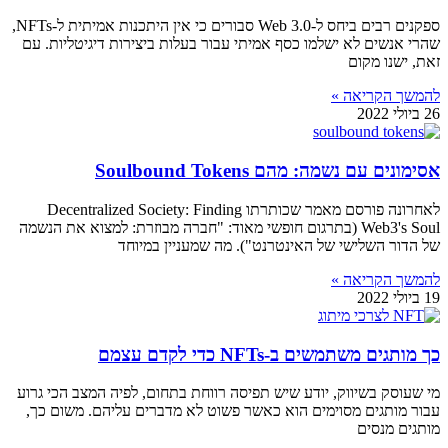
ספקנים רבים ביחס ל-Web 3.0 סבורים כי אין היתכנות אמיתית ל-NFTs,
שהרי אנשים לא ישלמו כסף אמיתי עבור בעלות ביצירות דיגיטליות. עם
זאת, ישנו מקום
להמשך הקריאה »
26 ביולי 2022
אסימונים עם נשמה: מהם Soulbound Tokens
לאחרונה פורסם מאמר שכותרתו Decentralized Society: Finding
Web3's Soul (בתרגום חופשי מאוד: "חברה מבוזרת: למצוא את הנשמה
של הדור השלישי של האינטרנט"). מה שמעניין במיוחד
להמשך הקריאה »
19 ביולי 2022
כך מותגים משתמשים ב-NFTs כדי לקדם עצמם
מי שעוסק בשיווק, יודע שיש תפיסה רווחת בתחום, לפיה המצב הכי גרוע
עבור מותגים מסוימים הוא כאשר פשוט לא מדברים עליהם. משום כך,
מותגים מנסים