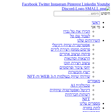
Facebook
Twitter
Instagram
Pinterest
Linkedin
Youtube
חיפוש
ראשי
מי אני
הכירו את טל נברו
לעבוד עם טל
השירותים שלנו
אסטרטגיית שיווק דיגיטלי
פרסום ממומן ויצירת לידים
פיתוח ועיצוב אתרים
הרצאות וסדנאות
עיצוב ויצירת תוכן
יחסי ציבור ופרסומים
ייעוץ והכשרות
שירותי שיווק בעולמות ה-WEB 3 וה-NFT
מאמרים
טכנולוגית AI
דיגיטל ואסטרטגיה שיווקית
רשתות חברתיות
NFT
מספרים עלינו
לתת בחזרה