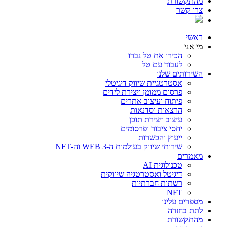
מהתקשורת
צרו קשר
ראשי
מי אני
הכירו את טל נברו
לעבוד עם טל
השירותים שלנו
אסטרטגיית שיווק דיגיטלי
פרסום ממומן ויצירת לידים
פיתוח ועיצוב אתרים
הרצאות וסדנאות
עיצוב ויצירת תוכן
יחסי ציבור ופרסומים
ייעוץ והכשרות
שירותי שיווק בעולמות ה-WEB 3 וה-NFT
מאמרים
טכנולוגית AI
דיגיטל ואסטרטגיה שיווקית
רשתות חברתיות
NFT
מספרים עלינו
לתת בחזרה
מהתקשורת