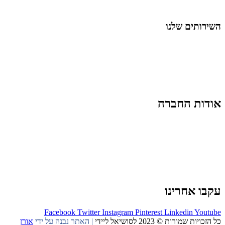
החיים בסרטוני וידאו
השירותים שלנו
שיווק ובניית נוכחות באינסטגרם
אסטרטגיה וניהול תוכן
קמפיינים ממומנים וכלי קידום
עיצוב ופיתוח אתרים ודפי נחיתה
הרצאות וסדנאות
אודות החברה
מי זו טל נברו
לעבוד עם טל
לקוחות מספרים
מהתקשורת:
עיתונות
|
טלוויזיה
תנאי האתר
צור קשר
עקבו אחרינו
Facebook
Twitter
Instagram
Pinterest
Linkedin
Youtube
כל הזכויות שמורות © 2023 לסושיאל ליידי
| האתר נבנה על ידי
אורן