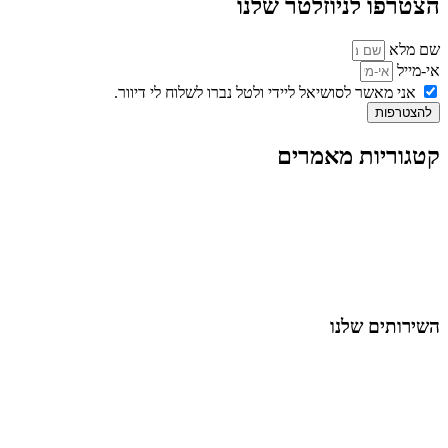
הצטרפו לניוזלטר שלנו
שם מלא
אי-מייל
אני מאשר לסושיאל ליידי ולטל נברו לשלוח לי דיוור.
להצטרפות
קטגוריות מאמרים
כל המאמרים
מאמרים על
בינה מלאכותית
מאמרי דיגיטל
נושאים כלליים
לייף-סטייל
החיים בסרטוני וידאו
השירותים שלנו
שיווק ובניית נוכחות באינסטגרם
אסטרטגיה וניהול תוכן
קמפיינים ממומנים וכלי קידום
עיצוב ופיתוח אתרים ודפי נחיתה
הרצאות וסדנאות