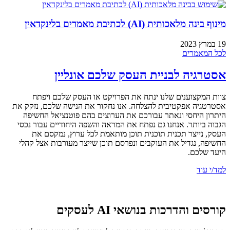
מינוף בינה מלאכותית (AI) לכתיבת מאמרים בלינקדאין
19 במרץ 2023
לכל המאמרים
אסטרגיה לבניית העסק שלכם אונליין
צוות המקצוענים שלנו ינתח את הפרויקט או העסק שלכם ויפתח
אסטרטגיה אפקטיבית להצלחה. אנו נחקור את הנישה שלכם, נזקק את
היתרון היחסי ונאתר עבורכם את הערוצים בהם פוטנציאל החשיפה
הגבוה ביותר. אנחנו גם נפתח את המראה והשפה היחודיים עבור נכסי
העסק, נייצר תכנית תוכנית תוכן מותאמת לכל ערוץ, נמקסם את
החשיפה, נגדיל את העוקבים ונפרסם תוכן שייצר מעורבות אצל קהלי
היעד שלכם.
למד/י עוד
קורסים והדרכות בנושאי AI לעסקים