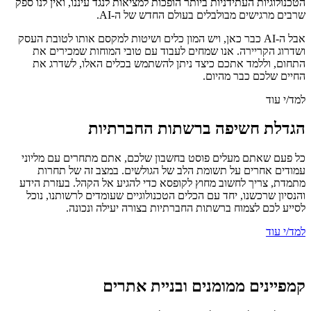
הטכנולוגיות העתידניות ביותר הופכות למציאות לנגד עיננו, ואין לנו ספק
שרבים מרגישים מבולבלים בעולם החדש של ה-AI.
אבל ה-AI כבר כאן, ויש המון כלים ושיטות למקסם אותו לטובת העסק
ושדרוג הקריירה. אנו שמחים לעבוד עם טובי המוחות שמכירים את
התחום, וללמד אתכם כיצד ניתן להשתמש בכלים האלו, לשדרג את
החיים שלכם כבר מהיום.
למד/י עוד
הגדלת חשיפה ברשתות החברתיות
כל פעם שאתם מעלים פוסט בחשבון שלכם, אתם מתחרים עם מליוני
עמודים אחרים על תשומת הלב של הגולשים. במצב זה של תחרות
מתמדת, צריך לחשוב מחוץ לקופסא כדי להגיע אל הקהל. בעזרת הידע
והנסיון שרכשנו, יחד עם הכלים הטכנולוגיים שעומדים לרשותנו, נוכל
לסייע לכם לצמוח ברשתות החברתיות בצורה יעילה ונכונה.
למד/י עוד
קמפיינים ממומנים ובניית אתרים