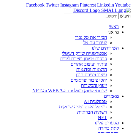
Facebook
Twitter
Instagram
Pinterest
Linkedin
Youtube
חיפוש
ראשי
מי אני
הכירו את טל נברו
לעבוד עם טל
השירותים שלנו
אסטרטגיית שיווק דיגיטלי
פרסום ממומן ויצירת לידים
פיתוח ועיצוב אתרים
הרצאות וסדנאות
עיצוב ויצירת תוכן
יחסי ציבור ופרסומים
ייעוץ והכשרות
שירותי שיווק בעולמות ה-WEB 3 וה-NFT
מאמרים
טכנולוגית AI
דיגיטל ואסטרטגיה שיווקית
רשתות חברתיות
NFT
מספרים עלינו
לתת בחזרה