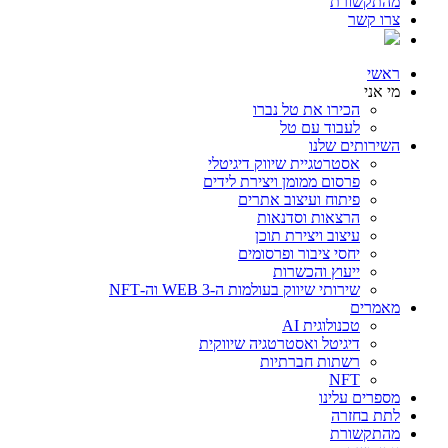
מהתקשורת
צרו קשר
ראשי
מי אני
הכירו את טל נברו
לעבוד עם טל
השירותים שלנו
אסטרטגיית שיווק דיגיטלי
פרסום ממומן ויצירת לידים
פיתוח ועיצוב אתרים
הרצאות וסדנאות
עיצוב ויצירת תוכן
יחסי ציבור ופרסומים
ייעוץ והכשרות
שירותי שיווק בעולמות ה-WEB 3 וה-NFT
מאמרים
טכנולוגית AI
דיגיטל ואסטרטגיה שיווקית
רשתות חברתיות
NFT
מספרים עלינו
לתת בחזרה
מהתקשורת