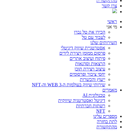
מהתקשורת
צרו קשר
ראשי
מי אני
הכירו את טל נברו
לעבוד עם טל
השירותים שלנו
אסטרטגיית שיווק דיגיטלי
פרסום ממומן ויצירת לידים
פיתוח ועיצוב אתרים
הרצאות וסדנאות
עיצוב ויצירת תוכן
יחסי ציבור ופרסומים
ייעוץ והכשרות
שירותי שיווק בעולמות ה-WEB 3 וה-NFT
מאמרים
טכנולוגית AI
דיגיטל ואסטרטגיה שיווקית
רשתות חברתיות
NFT
מספרים עלינו
לתת בחזרה
מהתקשורת