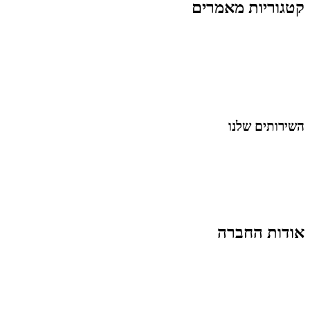
קטגוריות מאמרים
כל המאמרים
מאמרים על
בינה מלאכותית
מאמרי דיגיטל
נושאים כלליים
לייף-סטייל
החיים בסרטוני וידאו
השירותים שלנו
שיווק ובניית נוכחות באינסטגרם
אסטרטגיה וניהול תוכן
קמפיינים ממומנים וכלי קידום
עיצוב ופיתוח אתרים ודפי נחיתה
הרצאות וסדנאות
אודות החברה
מי זו טל נברו
לעבוד עם טל
לקוחות מספרים
מהתקשורת:
עיתונות
|
טלוויזיה