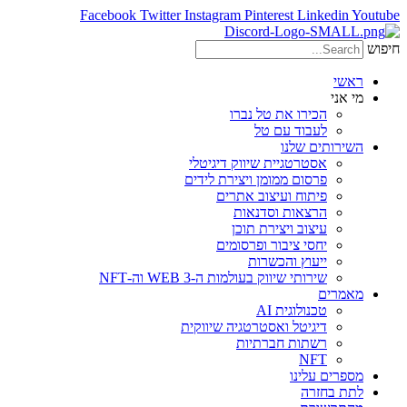
Facebook
Twitter
Instagram
Pinterest
Linkedin
Youtube
חיפוש
ראשי
מי אני
הכירו את טל נברו
לעבוד עם טל
השירותים שלנו
אסטרטגיית שיווק דיגיטלי
פרסום ממומן ויצירת לידים
פיתוח ועיצוב אתרים
הרצאות וסדנאות
עיצוב ויצירת תוכן
יחסי ציבור ופרסומים
ייעוץ והכשרות
שירותי שיווק בעולמות ה-WEB 3 וה-NFT
מאמרים
טכנולוגית AI
דיגיטל ואסטרטגיה שיווקית
רשתות חברתיות
NFT
מספרים עלינו
לתת בחזרה