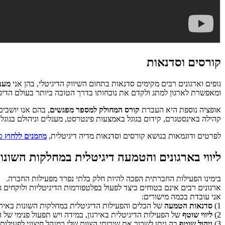
קורסים וסדנאות
גופים וארגונים רבים מקימים סדנאות בתחום השיווק הדיגיטלי, בהן אני
מעב
ומאפשרת לארגון למתג ולקדם את נוכחותו בדרך הטובה ביותר בעולם הדיגי
אופציה נוספת היא העברת
קורס המחולק למספר מפגשים
, בהם אנו יושבים 
קהילה באינסטגרם, קידום בגוגל באמצעות פינטרסט, מעגלים וניהולם בגוגל פל
לפרטים ודוגמאות בנושא קורסים וסדנאות מדיה דיגיטלית,
מוזמנים ללחוץ
כא
ליווי בארגונים והטמעה דיגיטלית במחלקות השונו
בימינו הפעילות החברתית הפכה להיות חלק בלתי נפרד מפעילות החברה.
ארגונים רבים אינם בטוחים כיצד לפעול בפלטפורמות הדיגיטליות ולוקחים גו
אני עובדת בכמה מישורים:
1)
סדנאות הטמעה
של הכלים והפעילות הדיגיטלית במחלקות השונות באירג
2)
ליווי שוטף
של הפעילות הדיגיטלית באירגון, במידה ויש תפעול פנימי של
3)
ניהול שוטף
בה ניתן לשכור את שירותי הצוות שלי כמנהל חיצוני לפעילות 