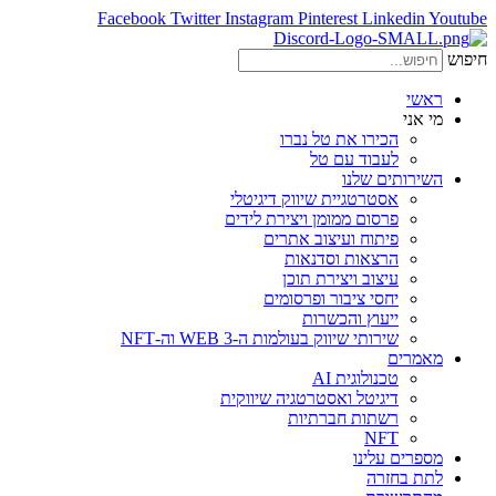
Facebook
Twitter
Instagram
Pinterest
Linkedin
Youtube
חיפוש
ראשי
מי אני
הכירו את טל נברו
לעבוד עם טל
השירותים שלנו
אסטרטגיית שיווק דיגיטלי
פרסום ממומן ויצירת לידים
פיתוח ועיצוב אתרים
הרצאות וסדנאות
עיצוב ויצירת תוכן
יחסי ציבור ופרסומים
ייעוץ והכשרות
שירותי שיווק בעולמות ה-WEB 3 וה-NFT
מאמרים
טכנולוגית AI
דיגיטל ואסטרטגיה שיווקית
רשתות חברתיות
NFT
מספרים עלינו
לתת בחזרה