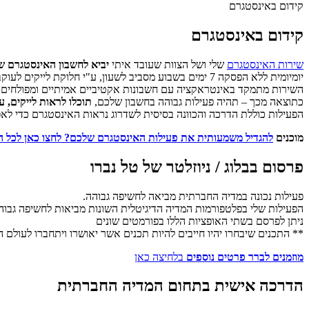
קידום באינסטגרם
קידום באינסטגרם
שירות האינסטגרם
שלי ושל הצוות שעובד איתי
יביא לחשבון האינסטגרם 
יומיומית ללא הפסקה 7 ימים בשבוע מסביב לשעון, ע"י חלוקת לייקים לעוקבים של חשבונות חזקים של מתחרים, הכוללת ותאפשר חשיפה גבוהה לקהל מפולח של עוקבים.
השירות מתמקד באינטראקציה עם חשבונות אקטיביים אמיתיים ומפולחים ל
כתוצאה מכך – תהיה פעילות גבוהה בחשבון שלכם,
תוכלו לראות לייקים, 
הפעילות כוללת הדרכה והכוונה בסיסית לשדרוג נראות האינסטגרם כדי לאפ
מוכנים
להגדיל משמעותית את פעילות האינסטגרם שלכם? לחצו כאן לכל 
פרסום בבלוג / ניוזלטר של טל נברו
פעילות נכונה במדיה החברתית מביאה לחשיפה גבוהה.
הפעילות שלי בפלטפורמות המדיה הדיגיטלית השונות מביאות לחשיפה גבוה
ניתן לפרסם בשתי האופציות הללו בפורמטים שונים
** התכנים שיבחרו יהיו חייבים להיות תכנים אשר יאושרו ויתחברו לעולם
מוזמנים לברר פרטים נוספים
בלחיצה כאן
הדרכה אישית בתחום המדיה החברתית