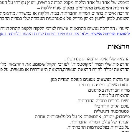
במפגש של אחד על אחד הלקוח מקבל הכוונה פרטית, ייעוץ נקודתי על העס
ההדרכות והמפגשים מתקיימים במקום שנוח ללקוח –
הדרכה אישית בתחום המדיה החברתית בבית הלקוח או במשרדו, מותאמת ל
השונות, לכוון ולייעץ באופן מדויק על אסטרטגית העבודה שלו במדיה החב
הייעוץ / ההדרכה נעשים בהתאמה אישית לצרכי הלקוח ולקצב ההתקדמות שלו
להזמנת הדרכה אישית
מלאו את הפרטים בטופס יצירת הקשר בלחיצה כאן
הרצאות
הרצאה שלי אינה הרצאה סטנדרטית.
ההרצאות שלי תמיד "מקוסטמות" לצורכי הקהל ששומע את ההרצאה, מלוו
ההרצאה יכולה להיות הרצאת העשרה,הרצאה תיאורתית או מעשית, על פי 
אני מרצה ב
נושאים מגוונים
בעולם המדיה כגון:
תחום השיווק במדיה חברתית
מדיה חברתית בארגונים
הרצאות על מיתוג
נשים וגברים במדיה החברתית
עולם הגיוס הדיגיטלי
אסטרטגיה דיגיטלית
פייסבוק, יוטיוב, אינסטגרם או על כל פלטפורמה אחרת
העתיד של עולם המדיה החברתית
על בטיחות בפלטפורמות החברתיות