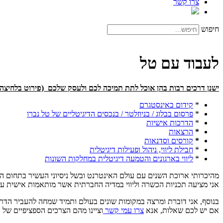
צרו קשר
חיפוש
לעבוד עם טל
ישנן דרכים רבות בהן אוכל לתת תמיכה לכם ולעסק שלכם (פירוט בלחיצה 
*
קידום באינסטגרם
*
פרסום בבלוג / בניוזלטר / בנכסים הדיגיטליים של טל נברו
*
הדרכות אישיות
*
הרצאות
*
קורסים וסדנאות
*
חבילת ליווי, ניהול ופעילות דיגיטלית
*
ליווי בארגונים והטמעה דיגיטלית במחלקות השונות
מהיכרותי ארוכת השנים עם עולם האינטרנט ובשל ניסיוני העשיר בתחום ה
אני מציעה תכניות הכשרה וליווי במדיה החברתית אשר מותאמות אישית עב
בנוסף, אני דוברת ומרצה במקומות שונים בעולם ותמיד שמחה להעביר הדרכ
אם יש לכם שאלות, אנא
צרו עמי קשר
וציינו מהם הצרכים הספציפיים של 