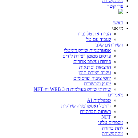
מהתקשורת
צרו קשר
ראשי
מי אני
הכירו את טל נברו
לעבוד עם טל
השירותים שלנו
אסטרטגיית שיווק דיגיטלי
פרסום ממומן ויצירת לידים
פיתוח ועיצוב אתרים
הרצאות וסדנאות
עיצוב ויצירת תוכן
יחסי ציבור ופרסומים
ייעוץ והכשרות
שירותי שיווק בעולמות ה-WEB 3 וה-NFT
מאמרים
טכנולוגית AI
דיגיטל ואסטרטגיה שיווקית
רשתות חברתיות
NFT
מספרים עלינו
לתת בחזרה
מהתקשורת