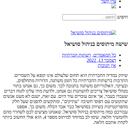
צרו קשר
חיפוש
שישה מיתוסים בניהול סושיאל
כל המאמרים
,
רשתות חברתיות
דצמבר 13, 2022
אין תגובות
שיווק במדיה החברתית הוא תחום שלעולם אינו קופא על השמרים:
התרבות ברשתות החברתיות כל הזמן משתנה, הדורות מתחלפים,
ובעיקר, האלגוריתם משתנה בתגובה לכך. משום כך, גם אנחנו בתור
מנהלי סושיאל צריכים להשתנות גם אנחנו, ולדעת מתי עלינו לזנוח דברים
שעבדו בעבר, אך אינם עובדים עוד היום.
עם זאת, ישנם לא מעט אנשים
שתקועים עם דפוסי חשיבה "עתיקים", ומתקשים להפנים שעל חלק
מהפרקטיקות בשיווק בסושיאל כבר אבד הכלח. משום כך, אספנו
עבורכם כמה מיתוסים בניהול סושיאל, שאנחנו מציעים לכם לשחרר מהם
ולהמשיך הלאה. שימו לב במיוחד למיתוס מספר 4, הוא אולי החשוב ביותר
לקחת אתכם הלאה.