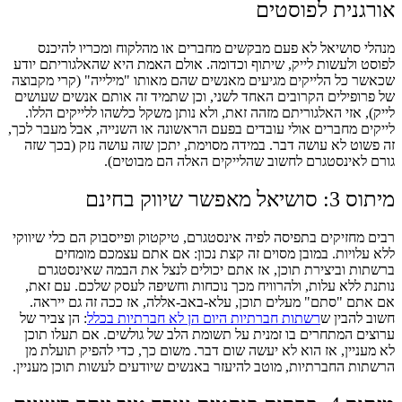
אורגנית לפוסטים
מנהלי סושיאל לא פעם מבקשים מחברים או מהלקוח ומכריו להיכנס
לפוסט ולעשות לייק, שיתוף וכדומה. אולם האמת היא שהאלגוריתם יודע
שכאשר כל הלייקים מגיעים מאנשים שהם מאותו "מילייה" (קרי מקבוצה
של פרופילים הקרובים האחד לשני, וכן שתמיד זה אותם אנשים שעושים
לייק), אזי האלגוריתם מזהה זאת, ולא נותן משקל כלשהו ללייקים הללו.
לייקים מחברים אולי עובדים בפעם הראשונה או השנייה, אבל מעבר לכך,
זה פשוט לא עושה דבר. במידה מסוימת, יתכן שזה עושה נזק (בכך שזה
גורם לאינסטגרם לחשוב שהלייקים האלה הם מבוטים).
מיתוס 3: סושיאל מאפשר שיווק בחינם
רבים מחזיקים בתפיסה לפיה אינסטגרם, טיקטוק ופייסבוק הם כלי שיווקי
ללא עלויות. במובן מסוים זה קצת נכון: אם אתם עצמכם מומחים
ברשתות וביצירת תוכן, אז אתם יכולים לנצל את הבמה שאינסטגרם
נותנת ללא עלות, ולהרוויח מכך נוכחות וחשיפה לעסק שלכם. עם זאת,
אם אתם "סתם" מעלים תוכן, עלא-באב-אללה, אז ככה זה גם ייראה.
חשוב להבין ש
רשתות חברתיות היום הן לא חברתיות בכלל
: הן צביר של
ערוצים המתחרים בו זמנית על תשומת הלב של גולשים. אם תעלו תוכן
לא מעניין, אז הוא לא יעשה שום דבר. משום כך, כדי להפיק תועלת מן
הרשתות החברתיות, מוטב להיעזר באנשים שיודעים לעשות תוכן מעניין.