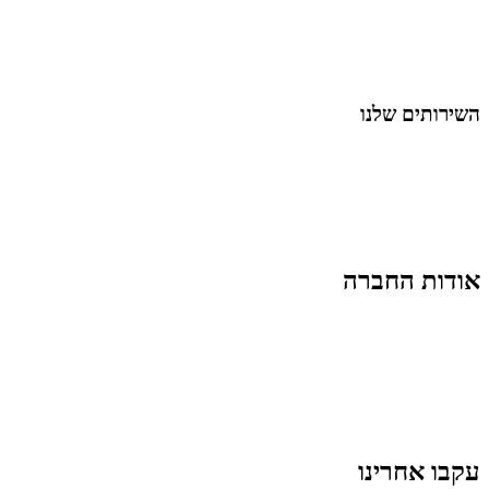
מאמרי דיגיטל
נושאים כלליים
לייף-סטייל
החיים בסרטוני וידאו
השירותים שלנו
שיווק ובניית נוכחות באינסטגרם
אסטרטגיה וניהול תוכן
קמפיינים ממומנים וכלי קידום
עיצוב ופיתוח אתרים ודפי נחיתה
הרצאות וסדנאות
אודות החברה
מי זו טל נברו
לעבוד עם טל
לקוחות מספרים
מהתקשורת:
עיתונות
|
טלוויזיה
תנאי האתר
צור קשר
עקבו אחרינו