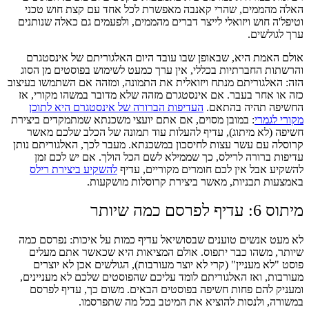
האלה מהממים, שהרי קאנבה מאפשרת לכל אחד עם קצת חוש טכני
וטיפל'ה חוש ויזואלי לייצר דברים מהממים, ולפעמים גם כאלה שנותנים
ערך לגולשים.
אולם האמת היא, שבאופן שבו עובד היום האלגוריתם של אינסטגרם
והרשתות החברתיות בכללי, אין ערך כמעט לשימוש בפוסטים מן הסוג
הזה: האלגוריתם מנתח ויזואלית את התמונה, ומזהה אם השתמשו בעיצוב
כזה או אחר בעבר. אם אינסטגרם מזהה שלא מדובר במשהו מקורי, אז
החשיפה תהיה בהתאם.
העדיפות הברורה של אינסטגרם היא לתוכן
מקורי לגמרי
: במובן מסוים, אם אתם יועצי משכנתא שמתמקדים ביצירת
חשיפה (לא מיתוג), עדיף להעלות עוד תמונה של הכלב שלכם מאשר
קרוסלה עם עשר עצות לחיסכון במשכנתא. מעבר לכך, האלגוריתם נותן
עדיפות ברורה לרילס, כך שממילא לשם הכל הולך. אם יש לכם זמן
להשקיע אבל אין לכם חומרים מקוריים, עדיף
להשקיע ביצירת רילס
באמצעות תבניות, מאשר ביצירת קרוסלות מושקעות.
מיתוס 6: עדיף לפרסם כמה שיותר
לא מעט אנשים טוענים שבסושיאל עדיף כמות על איכות: נפרסם כמה
שיותר, משהו כבר יתפוס. אולם המציאות היא שכאשר אתם מעלים
פוסט "לא מעניין" (קרי לא יוצר מעורבות), הגולשים אכן לא יוצרים
מעורבות, ואז האלגוריתם לומד עליכם שהפוסטים שלכם לא מעניינים,
ומעניק להם פחות חשיפה בפוסטים הבאים. משום כך, עדיף לפרסם
במשורה, ולנסות להוציא את המיטב בכל מה שתפרסמו.