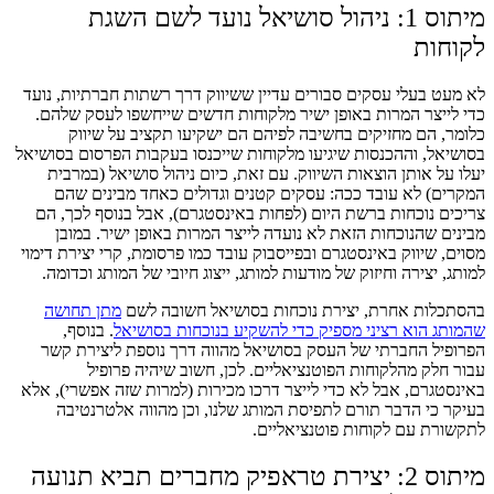
מיתוס 1: ניהול סושיאל נועד לשם השגת
לקוחות
לא מעט בעלי עסקים סבורים עדיין ששיווק דרך רשתות חברתיות, נועד
כדי לייצר המרות באופן ישיר מלקוחות חדשים שייחשפו לעסק שלהם.
כלומר, הם מחזיקים בחשיבה לפיהם הם ישקיעו תקציב על שיווק
בסושיאל, וההכנסות שיגיעו מלקוחות שייכנסו בעקבות הפרסום בסושיאל
יעלו על אותן הוצאות השיווק. עם זאת, כיום ניהול סושיאל (במרבית
המקרים) לא עובד ככה: עסקים קטנים וגדולים כאחד מבינים שהם
צריכים נוכחות ברשת היום (לפחות באינסטגרם), אבל בנוסף לכך, הם
מבינים שהנוכחות הזאת לא נועדה לייצר המרות באופן ישיר. במובן
מסוים, שיווק באינסטגרם ובפייסבוק עובד כמו פרסומת, קרי יצירת דימוי
למותג, יצירה וחיזוק של מודעות למותג, ייצוג חיובי של המותג וכדומה.
בהסתכלות אחרת, יצירת נוכחות בסושיאל חשובה לשם
מתן תחושה
שהמותג הוא רציני מספיק כדי להשקיע בנוכחות בסושיאל
. בנוסף,
הפרופיל החברתי של העסק בסושיאל מהווה דרך נוספת ליצירת קשר
עבור חלק מהלקוחות הפוטנציאליים. לכן, חשוב שיהיה פרופיל
באינסטגרם, אבל לא כדי לייצר דרכו מכירות (למרות שזה אפשרי), אלא
בעיקר כי הדבר תורם לתפיסת המותג שלנו, וכן מהווה אלטרנטיבה
לתקשורת עם לקוחות פוטנציאליים.
מיתוס 2: יצירת טראפיק מחברים תביא תנועה