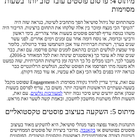
מיתוס 4: פרסום פוסטים עובד טוב יותר בשעות
מסוימות
כשהתחום של ניהול סושיאל הפך מתחביב לשיטה, כנראה שזה היה
"הטיפ" הכי מנצח ומוכר בין אלה שלקחו את התחום ברצינות. הדיבור היה
משהו בנוסח עדיף לפרסם פוסטים בשעות אחר צהריים, בימי ראשון
ורביעי וכדומה, או נוסח דומה אחר עם זמנים וימים אחרים. לפני עשר
שנים בערך, רשתות חברתיות עוד אכן השתמשו בפיד כרונולוגי, כלומר
פיד שמציג לגולשים תכנים בהתאם לזמנים שהם פורסמו. עם זאת, כבר
שנים שזה לא עובד כך (אינסטגרם שינתה זאת לכל המאוחר ב-2016).
מעבר לכך, רובנו מבלים כל כך הרבה זמן ברשתות החברתיות, שזה כמעט
ולא משנה מתי תפרסמו את הפוסט שלכם, הגולשים הרלוונטיים כבר
כנראה יהיו בפנים בלאו הכי (אם לא עכשיו, אז עוד כמה דקות).
עם זאת, צריך עדיין לחדד נקודה מסוימת: ה-Engagement שפוסט מקבל
בשעה-שעתיים הראשונות חשובה יותר. משום כך, עדיף לפרסם בשעות
שבהן אתם יודעים שיש סיכוי גבוה יותר
למעורבות גולשים
. עם זאת,
השעות הללו משתנות מחשבון לחשבון, ובאמת קשה לשער זאת מראש.
מיתוס 5: השקעה בעיצוב פוסטים טקסטואליים
התנהגות מאוד נפוצה מצד מנהלי סושיאל, היא להשקיע מאוד בעיצוב
פוסטים בפוטושופ או
בקאנבה
. מדובר ביצירה של פוסטים הממחישים
רעיונות בצורה אינפורמטיבית באמצעות טקסטים ועיצובים. הפוסטים