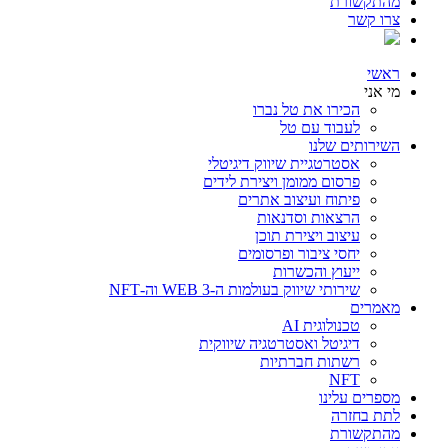
מהתקשורת
צרו קשר
ראשי
מי אני
הכירו את טל נברו
לעבוד עם טל
השירותים שלנו
אסטרטגיית שיווק דיגיטלי
פרסום ממומן ויצירת לידים
פיתוח ועיצוב אתרים
הרצאות וסדנאות
עיצוב ויצירת תוכן
יחסי ציבור ופרסומים
ייעוץ והכשרות
שירותי שיווק בעולמות ה-WEB 3 וה-NFT
מאמרים
טכנולוגית AI
דיגיטל ואסטרטגיה שיווקית
רשתות חברתיות
NFT
מספרים עלינו
לתת בחזרה
מהתקשורת