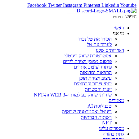
Facebook
Twitter
Instagram
Pinterest
Linkedin
Youtube
חיפוש
ראשי
מי אני
הכירו את טל נברו
לעבוד עם טל
השירותים שלנו
אסטרטגיית שיווק דיגיטלי
פרסום ממומן ויצירת לידים
פיתוח ועיצוב אתרים
הרצאות וסדנאות
עיצוב ויצירת תוכן
יחסי ציבור ופרסומים
ייעוץ והכשרות
שירותי שיווק בעולמות ה-WEB 3 וה-NFT
מאמרים
טכנולוגית AI
דיגיטל ואסטרטגיה שיווקית
רשתות חברתיות
NFT
מספרים עלינו
לתת בחזרה