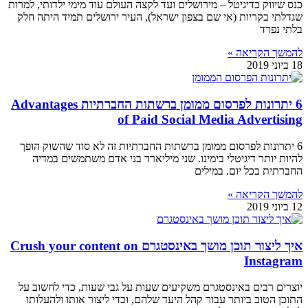
כנס שיווק בדיגיטל – מירושלים ועד לקצה העולם עוד מימי ילדותי, למרות
שגדלתי בקריות (אי שם בצפון ישראל), העיר ירושלים תמיד היתה חלק
בלתי נפרד
להמשך הקריאה »
18 ביוני 2019
6 יתרונות לפרסום ממומן ברשתות החברתיות Advantages
of Paid Social Media Advertising
6 יתרונות לפרסום ממומן ברשתות החברתיות זה לא סוד שהשוק הופך
להיות יותר דיגיטלי בימינו. שני מיליארד בני אדם משתמשים במדיה
החברתית בכל יום. במילים
להמשך הקריאה »
12 ביוני 2019
איך ליצור תוכן מושך באינסטגרם Crush your content on
Instagram
יוצרים רבים באינסטגרם משקיעים שעות על גבי שעות, כדי לחשוב על
התוכן הטוב ביותר עבור קהל היעד שלהם, וכדי ליצור אותו ולהעלותו