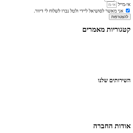
אי-מייל
אני מאשר לסושיאל ליידי ולטל נברו לשלוח לי דיוור.
להצטרפות
קטגוריות מאמרים
כל המאמרים
מאמרים על
בינה מלאכותית
מאמרי דיגיטל
נושאים כלליים
לייף-סטייל
החיים בסרטוני וידאו
השירותים שלנו
שיווק ובניית נוכחות באינסטגרם
אסטרטגיה וניהול תוכן
קמפיינים ממומנים וכלי קידום
עיצוב ופיתוח אתרים ודפי נחיתה
הרצאות וסדנאות
אודות החברה