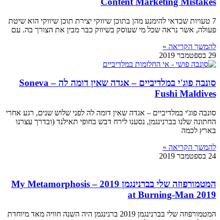
Content Marketing Mistakes
7 טעויות שכדאי להימנע מהן בתוכן שיווקי יצירת תוכן שיווקי הוא שיטת
פעולה, אשר נראה שכל מי שעוסק בשיווק כבר מבין את הצורך בה. עם
להמשך הקריאה »
29 בספטמבר 2019
סונבה פוג'י במלדיביים – אגדה שאין דומה לה – Soneva
Fushi Maldives
סונבה פוג'י במלדיביים – אגדה שאין דומה לה לפני שלוש שנים, רגע אחרי
החתונה שלנו בברנינגמן, נסענו לירח דבש בחופי תאילנד (ובדרך עצרנו
בארץ לכמה
להמשך הקריאה »
24 בספטמבר 2019
המטמורפוזה שלי בברנינגמן 2019 – My Metamorphosis
at Burning-Man 2019
המטמורפוזה שלי בברנינגמן 2019 ברנינגמן היה השנה חוויה מאד מיוחדת