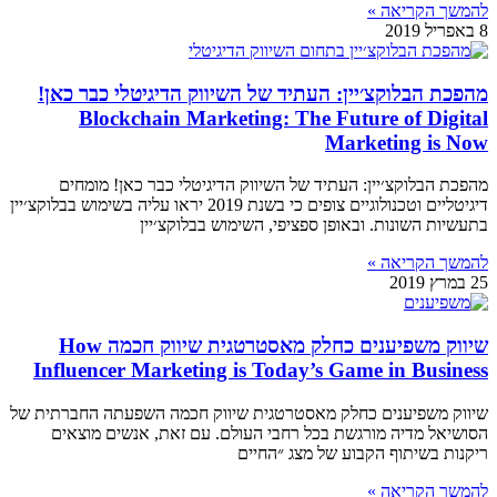
להמשך הקריאה »
8 באפריל 2019
מהפכת הבלוקצ׳יין: העתיד של השיווק הדיגיטלי כבר כאן!
Blockchain Marketing: The Future of Digital
Marketing is Now
מהפכת הבלוקצ׳יין: העתיד של השיווק הדיגיטלי כבר כאן! מומחים
דיגיטליים וטכנולוגיים צופים כי בשנת 2019 יראו עליה בשימוש בבלוקצ׳יין
בתעשיות השונות. ובאופן ספציפי, השימוש בבלוקצ׳יין
להמשך הקריאה »
25 במרץ 2019
שיווק משפיענים כחלק מאסטרטגית שיווק חכמה How
Influencer Marketing is Today’s Game in Business
שיווק משפיענים כחלק מאסטרטגית שיווק חכמה השפעתה החברתית של
הסושיאל מדיה מורגשת בכל רחבי העולם. עם זאת, אנשים מוצאים
ריקנות בשיתוף הקבוע של מצג ״החיים
להמשך הקריאה »