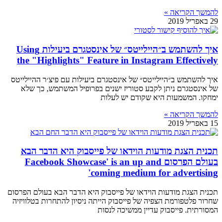
להמשך הקריאה »
29 באפריל 2019
איך להשתמש ב״היילייטס״ של אינסטגרם ביעילות Using
the "Highlights" Feature in Instagram Effectively
איך להשתמש ב״היילייטס״ של אינסטגרם ביעילות עם פיצ׳ר ההיילייטס
של אינסטגרם ניתן לקבע סטוריז ישנים בפרופיל המשתמש, כך שלא
ימחקו. המשמעות היא שקודם יש לעלות
להמשך הקריאה »
15 באפריל 2019
תכנית הצגת מודעות הוידאו של פייסבוק היא הדבר הבא
בעולם הפרסום Facebook Showcase' is an up and
coming medium for advertising'
תכנית הצגת מודעות הוידאו של פייסבוק היא הדבר הבא בעולם הפרסום
שחרור פלטפורמת הצפיה של פייסבוק הייתה ניסיון להתחרות בטלוויזיה
המסורתית. פייסבוק עדיין ממשיכה לנסות