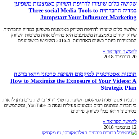
שלושה כלים שיעזרו לדחיפת השיווק באמצעות משפיען
במדיה החברתית Three social Media Tools to
Jumpstart Your Influencer Marketing
שלושה כלים שיעזרו לדחיפת השיווק באמצעות משפיען במדיה החברתית
שיווק וקידום באמצעות משפיענים היא בהחלט אחת משיטות השיווק
המבטיחות ביותר בשנים האחרונות. ב-2016 השימוש במשפיענים
להמשך הקריאה »
20 בנובמבר 2018
תוכנית אסטרטגית למיקסום חשיפת סרטוני וידאו ברשת
How to Maximize the Exposure of Your Videos: A
Strategic Plan
תוכנית אסטרטגית למיקסום חשיפת סרטוני וידאו ברשת כיום ניתן לראות
כי חברות ומותגים רבים מבצעים פעילות ענפה ב- YouTube, ומשתמשים
בסירטוני וידאו ככלי לשיווק, פירסום
להמשך הקריאה »
12 בנובמבר 2018