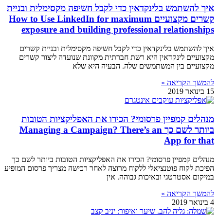
איך להשתמש בלינקדאין כדי לקבל חשיפה מקסימלית ובניית
קשרים מקצועיים How to Use LinkedIn for maximum
exposure and building professional relationships
איך להשתמש בלינקדאין כדי לקבל חשיפה מקסימלית ובניית קשרים
מקצועיים לינקדאין היא רשת חברתית מקוונת שנועדה ליצור קשרים
מקצועיים בין המשתמשים שלה. הבעיה היא שלא
להמשך הקריאה »
15 בינואר 2019
מנהלים קמפיין פרסומי? הכירו את האפליקציות הטובות
ביותר לשם כך Managing a Campaign? There’s an
App for that
מנהלים קמפיין פרסומי? הכירו את האפליקציות הטובות ביותר לשם כך
הפיכת לקוח פוטנציאלי ללקוח מרוצה לאחר רכישה מצריך פרסום המופיע
במיקום אסטרטגי ובאיכות גבוהה. אין
להמשך הקריאה »
4 בינואר 2019