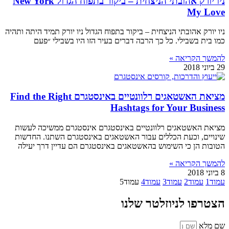
ניו יורק אהובתי הניצחית – ביקור בתפוח הגדול New York
My Love
ניו יורק אהובתי הניצחית – ביקור בתפוח הגדול ניו יורק תמיד היתה ותהיה
כמו בית בשבילי. כל כך הרבה דברים בעיר הזו היו בשבילי ״פעם
להמשך הקריאה »
29 ביוני 2018
מציאת האשטאגים רלוונטיים באינסטגרם Find the Right
Hashtags for Your Business
מציאת האשטאגים רלוונטיים באינסטגרם אינסטגרם ממשיכה לעשות
שינויים, וכעת הכללים עבור האשטאגים באינסטגרם השתנו. החדשות
הטובות הן כי השימוש בהאשטאגים באינסטגרם הם עדיין דרך יעילה
להמשך הקריאה »
8 ביוני 2018
עמוד
1
עמוד
2
עמוד
3
עמוד
4
עמוד
5
הצטרפו לניוזלטר שלנו
שם מלא