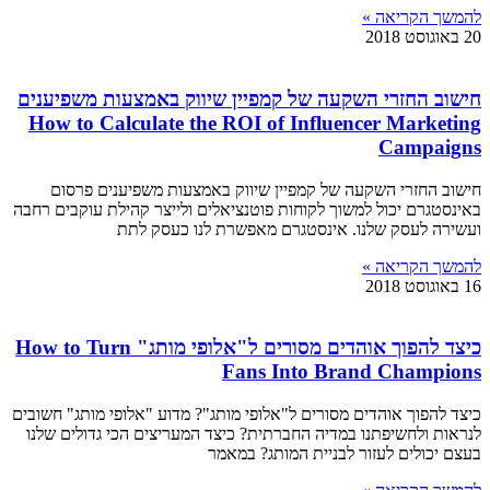
להמשך הקריאה »
20 באוגוסט 2018
חישוב החזרי השקעה של קמפיין שיווק באמצעות משפיענים
How to Calculate the ROI of Influencer Marketing
Campaigns
חישוב החזרי השקעה של קמפיין שיווק באמצעות משפיענים פרסום
באינסטגרם יכול למשוך לקוחות פוטנציאלים ולייצר קהילת עוקבים רחבה
ועשירה לעסק שלנו. אינסטגרם מאפשרת לנו כעסק לתת
להמשך הקריאה »
16 באוגוסט 2018
כיצד להפוך אוהדים מסורים ל"אלופי מותג" How to Turn
Fans Into Brand Champions
כיצד להפוך אוהדים מסורים ל"אלופי מותג"? מדוע "אלופי מותג" חשובים
לנראות ולחשיפתנו במדיה החברתית? כיצד המעריצים הכי גדולים שלנו
בעצם יכולים לעזור לבניית המותג? במאמר