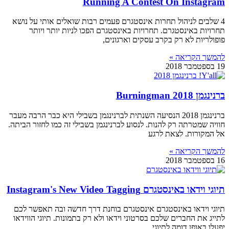
Running A Contest On Instagram
4 שלבים לניהול תחרות אינסטגרם פעמים רבות שואלים אותי על נושא
תחרויות באינסטגרם. תחרויות באינסטגרם הפכו לניות יותר ויותר
פופולריות לא רק בקרב עסקים וארגונים,
להמשך הקריאה »
19 בספטמבר 2018
ברנינגמן 2018 Burningman
ברנינגמן 2018 הנסיעה השנתית לברנינגמן בשבילי היא כבר הרבה מעבר
חוויה שמטרתה רק להנות. לנסוע לברנינגמן בשבילי זה כמו לחזור הביתה.
אל המקורות. לצאת לרגע
להמשך הקריאה »
16 בספטמבר 2018
תיוגי וידאו באינסטגרם Instagram's New Video Tagging
תיוגי וידאו באינסטגרם אינסטגרם בוחנת דרך חדשה ובה תאפשר לכם
לתייג את החברים שלכם בסרטוני וידאו ולא רק בתמונות. תיוגי הווידאו
יפעלו באופן דומה לתיוגי