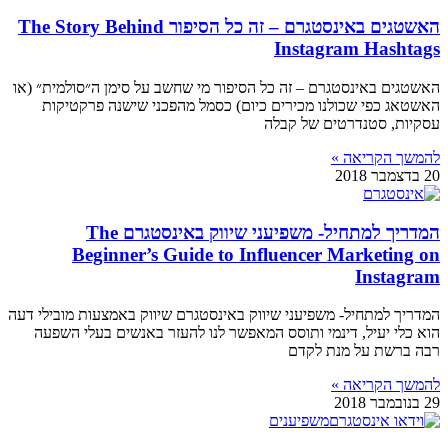
האשטגים באינסטגרם – זה כל הסיפור The Story Behind
Instagram Hashtags
האשטגים באינסטגרם – זה כל הסיפור מי שחשב על סימן ה״סולמית״ (או
האשטאג כפי שכולנו מכירים כיום) כסמל מהפכני שישנה פרקטיקות
עסקיות, סטנדרטים של קבלה
להמשך הקריאה »
20 בדצמבר 2018
המדריך למתחיל- משפיעני שיווק באינסטגרם The
Beginner’s Guide to Influencer Marketing on
Instagram
המדריך למתחיל- משפיעני שיווק באינסטגרם שיווק באמצעות מובילי דעה
הוא כלי יעיל, דינמי ותוסס המאפשר לנו להעזר באנשים בעלי השפעה
רבה ברשת על מנת לקדם
להמשך הקריאה »
29 בנובמבר 2018