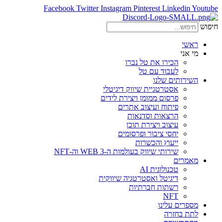
Facebook
Twitter
Instagram
Pinterest
Linkedin
Youtube
חיפוש
ראשי
מי אני
הכירו את טל נברו
לעבוד עם טל
השירותים שלנו
אסטרטגיית שיווק דיגיטלי
פרסום ממומן ויצירת לידים
פיתוח ועיצוב אתרים
הרצאות וסדנאות
עיצוב ויצירת תוכן
יחסי ציבור ופרסומים
ייעוץ והכשרות
שירותי שיווק בעולמות ה-WEB 3 וה-NFT
מאמרים
טכנולוגית AI
דיגיטל ואסטרטגיה שיווקית
רשתות חברתיות
NFT
מספרים עלינו
לתת בחזרה