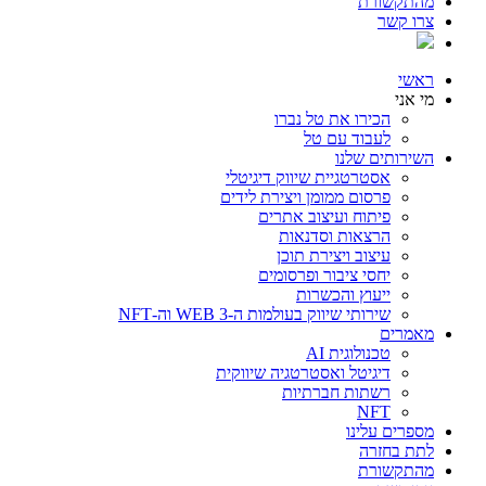
מהתקשורת
צרו קשר
ראשי
מי אני
הכירו את טל נברו
לעבוד עם טל
השירותים שלנו
אסטרטגיית שיווק דיגיטלי
פרסום ממומן ויצירת לידים
פיתוח ועיצוב אתרים
הרצאות וסדנאות
עיצוב ויצירת תוכן
יחסי ציבור ופרסומים
ייעוץ והכשרות
שירותי שיווק בעולמות ה-WEB 3 וה-NFT
מאמרים
טכנולוגית AI
דיגיטל ואסטרטגיה שיווקית
רשתות חברתיות
NFT
מספרים עלינו
לתת בחזרה
מהתקשורת