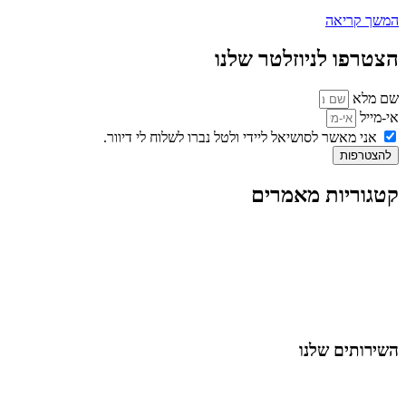
המשך קריאה
הצטרפו לניוזלטר שלנו
שם מלא
אי-מייל
אני מאשר לסושיאל ליידי ולטל נברו לשלוח לי דיוור.
להצטרפות
קטגוריות מאמרים
כל המאמרים
מאמרים על
בינה מלאכותית
מאמרי דיגיטל
נושאים כלליים
לייף-סטייל
החיים בסרטוני וידאו
השירותים שלנו
שיווק ובניית נוכחות באינסטגרם
אסטרטגיה וניהול תוכן