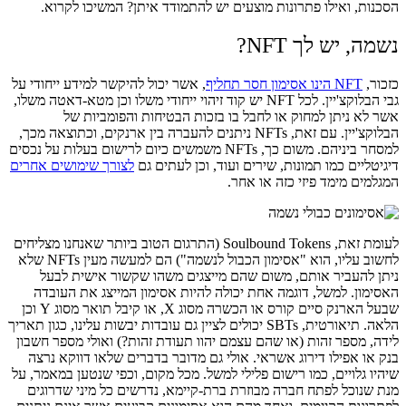
הסכנות, ואילו פתרונות מוצעים יש להתמודד איתן? המשיכו לקרוא.
נשמה, יש לך NFT?
כזכור,
NFT הינו אסימון חסר תחליף
, אשר יכול להיקשר למידע ייחודי על
גבי הבלוקצ'יין. לכל NFT יש קוד זיהוי ייחודי משלו וכן מטא-דאטה משלו,
אשר לא ניתן למחוק או לחבל בו בזכות הבטיחות והפומביות של
הבלוקצ'יין. עם זאת, NFTs ניתנים להעברה בין ארנקים, וכתוצאה מכך,
למסחר ביניהם. משום כך, NFTs משמשים כיום לרישום בעלות על נכסים
דיגיטליים כמו תמונות, שירים ועוד, וכן לעתים גם
לצורך שימושים אחרים
המגלמים מימד פיזי כזה או אחר.
לעומת זאת, Soulbound Tokens (התרגום הטוב ביותר שאנחנו מצליחים
לחשוב עליו, הוא "אסימון הכבול לנשמה") הם למעשה מעין NFTs שלא
ניתן להעביר אותם, משום שהם מייצגים משהו שקשור אישית לבעל
האסימון. למשל, דוגמה אחת יכולה להיות אסימון המייצג את העובדה
שבעל הארנק סיים קורס או הכשרה מסוג X, או קיבל תואר מסוג Y וכן
הלאה. תיאורטית, SBTs יכולים לציין גם עובדות יבשות עלינו, כגון תאריך
לידה, מספר זהות (או שהם עצמם יהוו תעודת זהות?) ואולי מספר חשבון
בנק או אפילו דירוג אשראי. אולי גם מדובר בדברים שלאו דווקא נרצה
שיהיו גלויים, כמו רישום פלילי למשל. מכל מקום, וכפי שנטען במאמר, על
מנת שנוכל לפתח חברה מבוזרת ברת-קיימא, נדרשים כל מיני שדרוגים