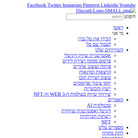
Facebook
Twitter
Instagram
Pinterest
Linkedin
Youtube
חיפוש
ראשי
מי אני
הכירו את טל נברו
לעבוד עם טל
השירותים שלנו
אסטרטגיית שיווק דיגיטלי
פרסום ממומן ויצירת לידים
פיתוח ועיצוב אתרים
הרצאות וסדנאות
עיצוב ויצירת תוכן
יחסי ציבור ופרסומים
ייעוץ והכשרות
שירותי שיווק בעולמות ה-WEB 3 וה-NFT
מאמרים
טכנולוגית AI
דיגיטל ואסטרטגיה שיווקית
רשתות חברתיות
NFT
מספרים עלינו
לתת בחזרה