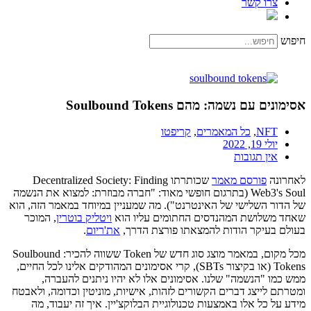
צרו קשר
חיפוש
אסימונים עם נשמה: מהם Soulbound Tokens
NFT
,
כל המאמרים
,
קריפטו
יולי 19, 2022
אין תגובות
לאחרונה
פורסם מאמר
שכותרתו Decentralized Society: Finding
Web3's Soul (בתרגום חופשי מאוד: "חברה מבוזרת: למצוא את הנשמה
של הדור השלישי של האינטרנט"). מה שמעניין במיוחד במאמר הזה, הוא
שאחד משלושת המהנדסים החתומים עליו הוא
ויטליק בוטרין
, המוכר
בעולם בעיקר הודות להמצאתו פורצת הדרך,
את'ריום
.
מכל מקום, במאמר מוצג סוג חדש של Token ששווה להכיר: Soulbound
Tokens (או בקיצור SBTs), קרי אסימונים המהודקים אלינו לכל החיים,
ממש כמו "הנשמה" שלנו. אסימונים אלו לא יהיו ניתנים להעברה,
ומטרתם לייצג דברים הקשורים לזהות, אישיות, מוניטין וכדומה, ולאבטח
מידע על כל אלו באמצעות טכנולוגיית הבלוקצ'יין. איך זה יעבוד, מה