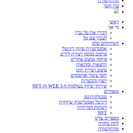
מהתקשורת
צרו קשר
ראשי
מי אני
הכירו את טל נברו
לעבוד עם טל
השירותים שלנו
אסטרטגיית שיווק דיגיטלי
פרסום ממומן ויצירת לידים
פיתוח ועיצוב אתרים
הרצאות וסדנאות
עיצוב ויצירת תוכן
יחסי ציבור ופרסומים
ייעוץ והכשרות
שירותי שיווק בעולמות ה-WEB 3 וה-NFT
מאמרים
טכנולוגית AI
דיגיטל ואסטרטגיה שיווקית
רשתות חברתיות
NFT
מספרים עלינו
לתת בחזרה
מהתקשורת