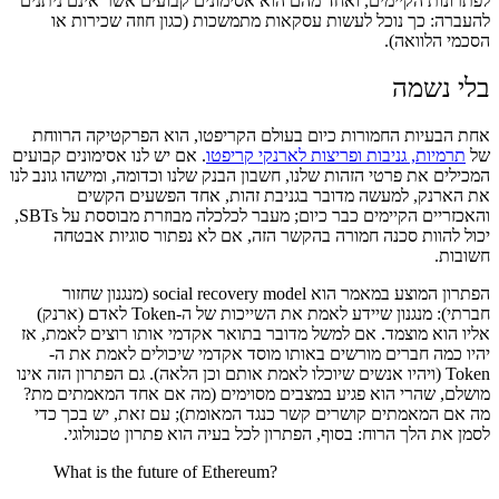
לפתרונות הקיימים, ואחד מהם הוא אסימונים קבועים אשר אינם ניתנים
להעברה: כך נוכל לעשות עסקאות מתמשכות (כגון חוזה שכירות או
הסכמי הלוואה).
בלי נשמה
אחת הבעיות החמורות כיום בעולם הקריפטו, הוא הפרקטיקה הרווחת
של
תרמיות, גניבות ופריצות לארנקי קריפטו
. אם יש לנו אסימונים קבועים
המכילים את פרטי הזהות שלנו, חשבון הבנק שלנו וכדומה, ומישהו גונב לנו
את הארנק, למעשה מדובר בגניבת זהות, אחד הפשעים הקשים
והאכזריים הקיימים כבר כיום; מעבר לכלכלה מבוזרת מבוססת על SBTs,
יכול להוות סכנה חמורה בהקשר הזה, אם לא נפתור סוגיות אבטחה
חשובות.
הפתרון המוצע במאמר הוא social recovery model (מנגנון שחזור
חברתי): מנגנון שיידע לאמת את השייכות של ה-Token לאדם (ארנק)
אליו הוא מוצמד. אם למשל מדובר בתואר אקדמי אותו רוצים לאמת, אז
יהיו כמה חברים מורשים באותו מוסד אקדמי שיכולים לאמת את ה-
Token (ויהיו אנשים שיוכלו לאמת אותם וכן הלאה). גם הפתרון הזה אינו
מושלם, שהרי הוא פגיע במצבים מסוימים (מה אם אחד המאמתים מת?
מה אם המאמתים קושרים קשר כנגד המאומת); עם זאת, יש בכך כדי
לסמן את הלך הרוח: בסוף, הפתרון לכל בעיה הוא פתרון טכנולוגי.
What is the future of Ethereum?