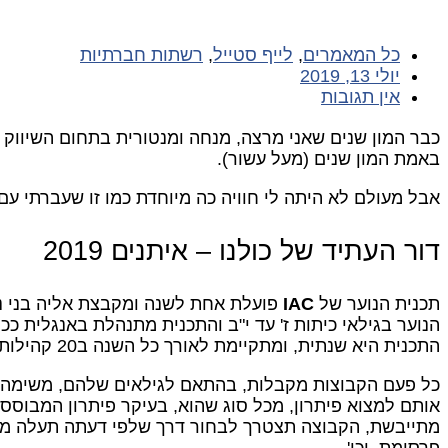
כל המאמרים
,
לייף סטייל
,
רשתות חברתיות
יולי 13, 2019
אין תגובות
כבר המון שנים שאני מרצה, מנחה ומנטורית בתחום השיווק ב
באמת המון שנים (מעל עשור).
אבל מעולם לא היתה לי חוויה כה מיוחדת כמו זו שעברתי עם
דור העתיד של כולנו – איתנים 2019
תכנית הנוער של
IAC
פועלת אחת לשנה ומקבצת אליה בני נו
הנוער בגילאי כיתות ז' עד י"ב והתכנית מתנהלת באנגלית ככ
התכנית היא שנתית, ומתקיימת לאורך כל השנה ב20 קהילות ברחבי ארה"ב. ההאקטון בלוס אנג'לס הוא אירוע השיא לצד הכנס השנתי שלהם.
כל פעם הקבוצות מקבלות, בהתאם לגילאים שלהם, משימה 
אותם למצוא פיתרון, מכל סוג שהוא, בעיקר פיתרון המבוסס
מתייבשת, הקבוצה תצטרך לבחור דרך שלפי דעתה תעלה מודעו