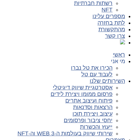
רשתות חברתיות
NFT
מספרים עלינו
לתת בחזרה
מהתקשורת
צרו קשר
ראשי
מי אני
הכירו את טל נברו
לעבוד עם טל
השירותים שלנו
אסטרטגיית שיווק דיגיטלי
פרסום ממומן ויצירת לידים
פיתוח ועיצוב אתרים
הרצאות וסדנאות
עיצוב ויצירת תוכן
יחסי ציבור ופרסומים
ייעוץ והכשרות
שירותי שיווק בעולמות ה-WEB 3 וה-NFT