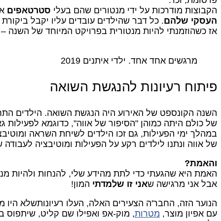
פרסומת, וכו'.
הקבוצות מודרכות על ידי מנטורים שהם בעלי
סטרטאפים
או
העסקי שלהם
. כל דבר שהילדים עובדים עליו יקבל ביקור
אז כשהוזמנתי להיות מנטורית בפרויקט המיוחד של השנה – כ
מרגשים אחד אחד. ילדי איתנים 2019
פיתוח רעיונות להנגשת השואה
השנה הקונספט של האירוע היה הנגשת השואה. הילדים התחל
של כולם היתה כמוהן "הסיפור של אווה", כדוגמא לפעילות ג
במהלך ימי הפעילות, גם זכו הילדים לשיחת השראה ומוטיבצי
של אווה ונתנו לילדים רקע על הפעילות ומוטיבציה לעבודה 
והאמת?
האמת היא שהגעתי כדי לתת מהידע שלי, להנחות ולהיות מנט
אבל אני מרגישה ש
אני זו שלמדתי
המון!
הנוער הזה, החבר'ה הצעירים האלה, העלו רעיונותשלא היו 
עם אפיון מוצר,
מטרות
, מוק-אפ ואפילו שם קליט, שיתפוס ב