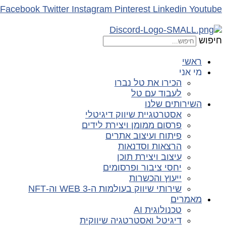
Facebook
Twitter
Instagram
Pinterest
Linkedin
Youtube
חיפוש
ראשי
מי אני
הכירו את טל נברו
לעבוד עם טל
השירותים שלנו
אסטרטגיית שיווק דיגיטלי
פרסום ממומן ויצירת לידים
פיתוח ועיצוב אתרים
הרצאות וסדנאות
עיצוב ויצירת תוכן
יחסי ציבור ופרסומים
ייעוץ והכשרות
שירותי שיווק בעולמות ה-WEB 3 וה-NFT
מאמרים
טכנולוגית AI
דיגיטל ואסטרטגיה שיווקית