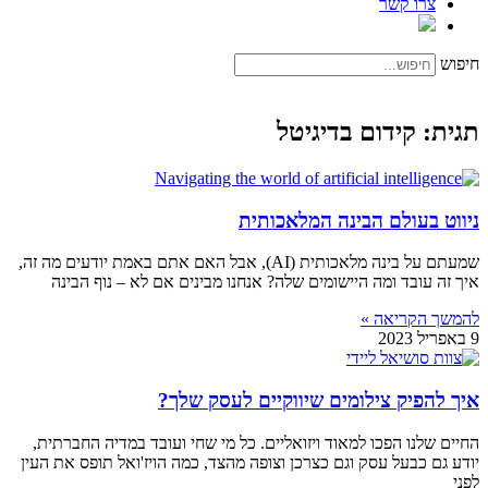
צרו קשר
חיפוש
תגית: קידום בדיגיטל
ניווט בעולם הבינה המלאכותית
שמעתם על בינה מלאכותית (AI), אבל האם אתם באמת יודעים מה זה,
איך זה עובד ומה היישומים שלה? אנחנו מבינים אם לא – נוף הבינה
להמשך הקריאה »
9 באפריל 2023
איך להפיק צילומים שיווקיים לעסק שלך?
החיים שלנו הפכו למאוד ויזואליים. כל מי שחי ועובד במדיה החברתית,
יודע גם כבעל עסק וגם כצרכן וצופה מהצד, כמה הויז'ואל תופס את העין
לפני