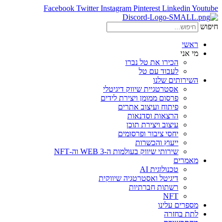
Facebook
Twitter
Instagram
Pinterest
Linkedin
Youtube
חיפוש
ראשי
מי אני
הכירו את טל נברו
לעבוד עם טל
השירותים שלנו
אסטרטגיית שיווק דיגיטלי
פרסום ממומן ויצירת לידים
פיתוח ועיצוב אתרים
הרצאות וסדנאות
עיצוב ויצירת תוכן
יחסי ציבור ופרסומים
ייעוץ והכשרות
שירותי שיווק בעולמות ה-WEB 3 וה-NFT
מאמרים
טכנולוגית AI
דיגיטל ואסטרטגיה שיווקית
רשתות חברתיות
NFT
מספרים עלינו
לתת בחזרה