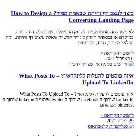
כיצד לעצב דף נחיתה שבאמת ממיר? How to Design a
Converting Landing Page
לא משנה מה אסטרטגיית השיווק הדיגיטלית שלכם לשנה הקרובה,
במוקדם או במאוחר תיזרק לאוויר המשרד שאלת עיצוב דף נחיתה. ומה
הפלא? ממוקד, מדיד, זול יחסית
להמשך הקריאה »
6 באפריל 2021
איזה פוסטים להעלות ללינקדאין? – What Posts To
Upload To LinkedIn
איזה פוסטים להעלות ללינקדאין? – What Posts To Upload To
LinkedIn שיתוף ב facebook שיתוף ב twitter שיתוף ב linkedin שיתוף ב
pinterest אם אתם
להמשך הקריאה »
29 במרץ 2021