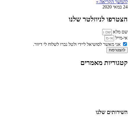
להמשך הקריאה »
24 במאי 2020
הצטרפו לניוזלטר שלנו
שם מלא
אי-מייל
אני מאשר לסושיאל ליידי ולטל נברו לשלוח לי דיוור.
להצטרפות
קטגוריות מאמרים
כל המאמרים
מאמרים על
בינה מלאכותית
מאמרי דיגיטל
נושאים כלליים
לייף-סטייל
החיים בסרטוני וידאו
השירותים שלנו
שיווק ובניית נוכחות באינסטגרם
אסטרטגיה וניהול תוכן