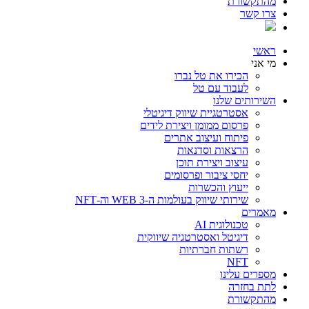
מהתקשורת
צרו קשר
ראשי
מי אני
הכירו את טל נברו
לעבוד עם טל
השירותים שלנו
אסטרטגיית שיווק דיגיטלי
פרסום ממומן ויצירת לידים
פיתוח ועיצוב אתרים
הרצאות וסדנאות
עיצוב ויצירת תוכן
יחסי ציבור ופרסומים
ייעוץ והכשרות
שירותי שיווק בעולמות ה-WEB 3 וה-NFT
מאמרים
טכנולוגית AI
דיגיטל ואסטרטגיה שיווקית
רשתות חברתיות
NFT
מספרים עלינו
לתת בחזרה
מהתקשורת