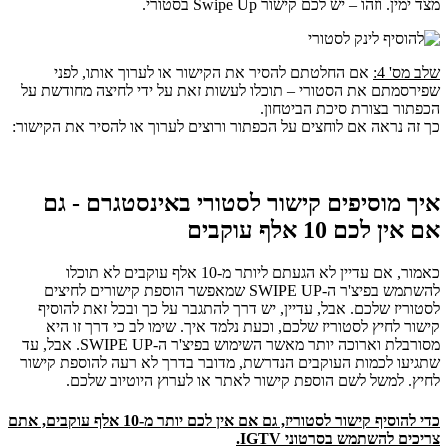
מצד ימין. וזהו – יש לכם קישור Swipe Up בסטורי.
שלב מס' 4:
אם החלטתם להסיר את הקישור או לערוך אותו, לפני
שפירסמתם את הסטורי – תוכלו לעשות זאת על ידי לחיצה מחודשת על
הכפתור בצורת סיכת הביטחון.
כך זה נראה אם לוחצים על הכפתור ורוצים לערוך או להסיר את הקישור:
איך מוסיפים קישור לסטורי באינסטגרם - גם
אם אין לכם 10 אלף עוקבים
כאמור, אם עדיין לא הגעתם ליותר מ-10 אלף עוקבים לא תוכלו
להשתמש בפיצ'ר ה-SWIPE UP שמאפשר הוספת קישורים לחיצים
לסטוריז שלכם. אבל, עדיין, יש דרך להתגבר על כך ובכל זאת להוסיף
קישור לחיץ לסטוריז שלכם, וכעת נלמד איך. שימו לב כי דרך זו היא
מסורבלת וארוכה יותר מאשר השימוש בפיצ'ר ה-SWIPE UP. אבל, עד
שתגיעו לכמות העוקבים הנדרשת, מדובר בדרך לא רעה להוספת קישור
לחיץ. למשל לשם הוספת קישור לאתר או לערוץ היוטיוב שלכם.
כדי להוסיף קישור לסטוריז, גם אם אין לכם יותר מ-10 אלף עוקבים, אתם
צריכים להשתמש בסרטוני IGTV.