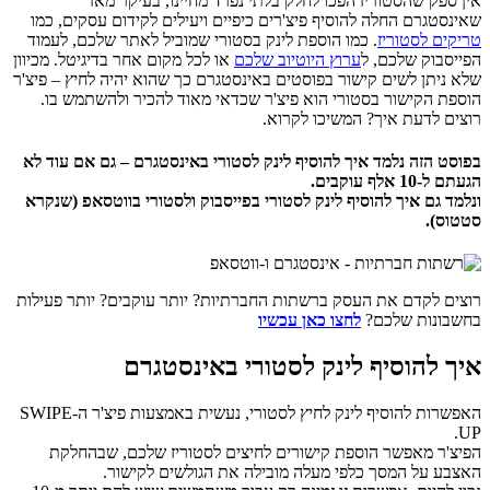
אין ספק שהסטוריז הפכו לחלק בלתי נפרד מחיינו, בעיקר מאז
שאינסטגרם החלה להוסיף פיצ'רים כיפיים ויעילים לקידום עסקים, כמו
טריקים לסטוריז
. כמו הוספת לינק בסטורי שמוביל לאתר שלכם, לעמוד
הפייסבוק שלכם, ל
ערוץ היוטיוב שלכם
או לכל מקום אחר בדיגיטל. מכיוון
שלא ניתן לשים קישור בפוסטים באינסטגרם כך שהוא יהיה לחיץ – פיצ'ר
הוספת הקישור בסטורי הוא פיצ'ר שכדאי מאוד להכיר ולהשתמש בו.
רוצים לדעת איך? המשיכו לקרוא.
בפוסט הזה נלמד איך להוסיף לינק לסטורי באינסטגרם – גם אם עוד לא
הגעתם ל-10 אלף עוקבים.
ונלמד גם איך להוסיף לינק לסטורי בפייסבוק ולסטורי בווטסאפ (שנקרא
סטטוס).
רוצים לקדם את העסק ברשתות החברתיות? יותר עוקבים? יותר פעילות
בחשבונות שלכם?
לחצו כאן עכשיו
איך להוסיף לינק לסטורי באינסטגרם
האפשרות להוסיף לינק לחיץ לסטורי, נעשית באמצעות פיצ'ר ה-SWIPE
UP.
הפיצ'ר מאפשר הוספת קישורים לחיצים לסטוריז שלכם, שבהחלקת
האצבע על המסך כלפי מעלה מובילה את הגולשים לקישור.