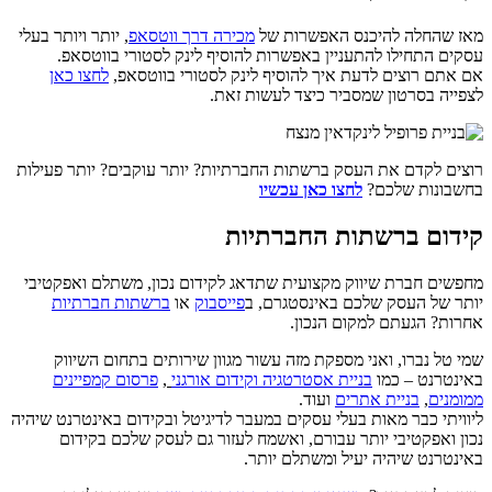
מאז שהחלה להיכנס האפשרות של
מכירה דרך ווטסאפ
, יותר ויותר בעלי
עסקים התחילו להתעניין באפשרות להוסיף לינק לסטורי בווטסאפ.
אם אתם רוצים לדעת איך להוסיף לינק לסטורי בווטסאפ,
לחצו כאן
לצפייה בסרטון שמסביר כיצד לעשות זאת.
רוצים לקדם את העסק ברשתות החברתיות? יותר עוקבים? יותר פעילות
בחשבונות שלכם?
לחצו כאן עכשיו
קידום ברשתות החברתיות
מחפשים חברת שיווק מקצועית שתדאג לקידום נכון, משתלם ואפקטיבי
יותר של העסק שלכם באינסטגרם, ב
פייסבוק
או
ברשתות חברתיות
אחרות? הגעתם למקום הנכון.
שמי טל נברו, ואני מספקת מזה עשור מגוון שירותים בתחום השיווק
באינטרנט – כמו
בניית אסטרטגיה וקידום אורגני
,
פרסום קמפיינים
ממומנים
,
בניית אתרים
ועוד.
ליוויתי כבר מאות בעלי עסקים במעבר לדיגיטל ובקידום באינטרנט שיהיה
נכון ואפקטיבי יותר עבורם, ואשמח לעזור גם לעסק שלכם בקידום
באינטרנט שיהיה יעיל ומשתלם יותר.