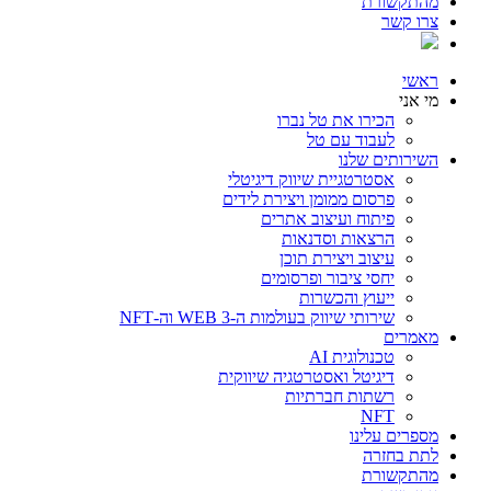
מהתקשורת
צרו קשר
ראשי
מי אני
הכירו את טל נברו
לעבוד עם טל
השירותים שלנו
אסטרטגיית שיווק דיגיטלי
פרסום ממומן ויצירת לידים
פיתוח ועיצוב אתרים
הרצאות וסדנאות
עיצוב ויצירת תוכן
יחסי ציבור ופרסומים
ייעוץ והכשרות
שירותי שיווק בעולמות ה-WEB 3 וה-NFT
מאמרים
טכנולוגית AI
דיגיטל ואסטרטגיה שיווקית
רשתות חברתיות
NFT
מספרים עלינו
לתת בחזרה
מהתקשורת