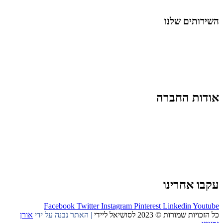
החיים בסרטוני וידאו
השירותים שלנו
שיווק ובניית נוכחות באינסטגרם
אסטרטגיה וניהול תוכן
קמפיינים ממומנים וכלי קידום
עיצוב ופיתוח אתרים ודפי נחיתה
הרצאות וסדנאות
אודות החברה
מי זו טל נברו
לעבוד עם טל
לקוחות מספרים
מהתקשורת:
עיתונות
|
טלוויזיה
תנאי האתר
צור קשר
עקבו אחרינו
Facebook
Twitter
Instagram
Pinterest
Linkedin
Youtube
כל הזכויות שמורות © 2023 לסושיאל ליידי
| האתר נבנה על ידי
אורן