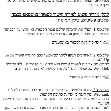
נכון להיום, אפשרות זו זמינה רק עבור משתמשים שיש להם יותר מ-10
אלף עוקבים.
להלן מדריך פשוט לצירוף קישור לסטורי בווטסאפ בכמה
שלבים פשוטים, כולל תמונות:
שלב מס' 1:
העלו את התמונה שלכם עבור הסטורי. ואז לחצו על הכפתור
שנראה כמו סיכת ביטחון ונמצא בראש מסך עיצוב הסטורי.
שלב מס' 2:
לאחר מכן תגיעו למסך שמאפשר לכם להוסיף קישור Swipe
Up לסטורי.
מה שאתם צריכים לעשות עכשיו הוא ללחוץ על כפתור ה + ליד המילים
Web Link שמאפשר לכם להזין את הקישור (את כתובת ה-Url).
שלב מס' 3:
לאחר הלחיצה על כפתור ה + תיפתח לכם, מתחת למילים
Web Link, מין תיבה כזו להזנת כתובת הקישור.
בתמונה למטה ניתן לראות כיצד אני מזינה את כתובת האתר שלי במיקום
המיועד.
לאחר שסיימתם, לחצו על הכפתור הכחול בצורת וי שנמצא בראש המסך