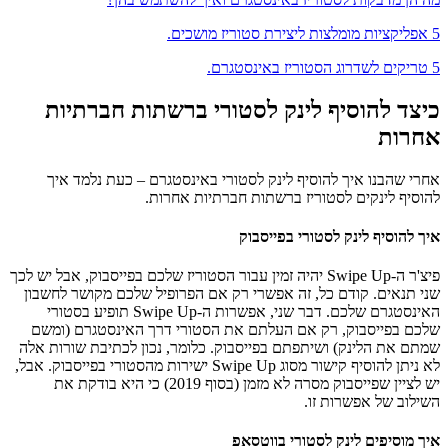
5 אפליקציות מומלצות ליצירת סטוריז מושכים.
5 טריקים לשדרוג הסטוריז באינסטגרם.
כיצד להוסיף לינק לסטורי ברשתות חברתיות
אחרות
אחרי שהבנו איך להוסיף לינק לסטורי באינסטגרם – כעת נלמד איך
להוסיף לינקים לסטוריז ברשתות חברתיות אחרות.
איך להוסיף לינק לסטורי בפייסבוק
פיצ'ר ה-Swipe Up יהיה זמין עבור הסטוריז שלכם בפייסבוק, אבל יש לכך
שני תנאים. קודם כל, זה אפשרי רק אם הפרופיל שלכם מקושר לחשבון
האינסטגרם שלכם. דבר שני, אפשרות ה-Swipe Up תופיע בסטורי
שלכם בפייסבוק, רק אם העלתם את הסטורי דרך האינסטגרם (ומשם
שמתם את הלינק) ושיתפתם בפייסבוק. כלומר, נכון לכתיבת שורות אלה
לא ניתן להוסיף קישור מסוג Swipe Up ישירות מהסטורי בפייסבוק. אבל,
יש לציין שפייסבוק מסרה לא מזמן (בסוף 2019) כי היא בודקת את
השילוב של אפשרות זו.
איך מוסיפים לינק לסטורי בווטסאפ