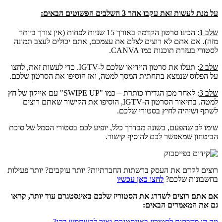
על מנת לעשות זאת עקבו אחר 3 השלבים הפשוטים הבאים:
שלב 1
: הכינו סרטון הקדמה באורך 15 שניות לפחות (אין צורך ביותר
מזה). אם אתם לא רוצים לצלם את עצמכם, אתם יכולים לעצב תמונה
לסטורי בעזרת תוכנות כמו CANVA.
שלב 2
: תעלו את סרטון הוידיאו שלכם ל-IGTV. כדי לעשות זאת, לחצו
על הפלוס שנמצא בתחתית המסך למטה, ואז הוסיפו את הסרטון שלכם.
שלב 3
: לאחר מכן הגדירו כותרת – כמו "SWIPE UP" עם אייקון של חץ
למטה. בתיאור הסרטון ה-IGTV, הוסיפו את הקישור שאתם רוצים
לשתף ושיהיה לחיץ בסטורי שלכם.
שימו לב שהפעם, בשונה מבדרך כלל, יופיע לכם בסטורי הסמל של סיכת
הביטחון שמאפשר לכם להוסיף קישור.
רוצים לקדם את העסק ברשתות החברתיות? יותר עוקבים? יותר פעילות
בחשבונות שלכם?
לחצו כאן עכשיו
אם אתם רוצים לשדרג את הסטוריז שלכם באינסטגרם עוד יותר, קראו
גם את המאמרים הבאים:
מה הן מדבקות לסטוריז באינסטגרם ואיך להשתמש בהן?