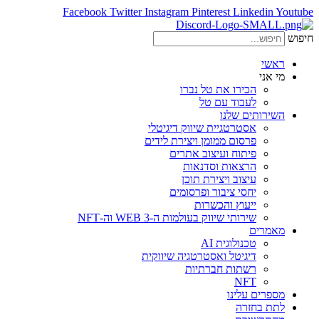
Facebook
Twitter
Instagram
Pinterest
Linkedin
Youtube
חיפוש
ראשי
מי אני
הכירו את טל נברו
לעבוד עם טל
השירותים שלנו
אסטרטגיית שיווק דיגיטלי
פרסום ממומן ויצירת לידים
פיתוח ועיצוב אתרים
הרצאות וסדנאות
עיצוב ויצירת תוכן
יחסי ציבור ופרסומים
ייעוץ והכשרות
שירותי שיווק בעולמות ה-WEB 3 וה-NFT
מאמרים
טכנולוגית AI
דיגיטל ואסטרטגיה שיווקית
רשתות חברתיות
NFT
מספרים עלינו
לתת בחזרה