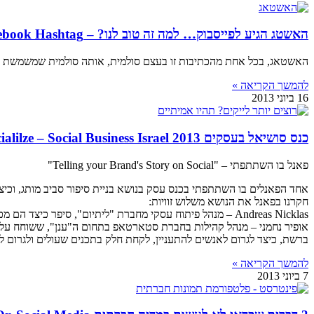
האשטג הגיע לפייסבוק… למה זה טוב לנו? – Facebook Hashtag
האשטאג, בכל אחת מהכתיבות זו בעצם סולמית, אותה סולמית שמשמשת את הגולשים כבר זמן רב באינס
להמשך הקריאה »
16 ביוני 2013
כנס סושיאל בעסקים 2013 Socialilze – Social Business Israel
פאנל בו השתתפתי – "Telling your Brand's Story on Social"
אחד הפאנלים בו השתתפתי בכנס עסק בנושא בניית סיפור סביב מותג, וכיצ
חקרנו בפאנל את הנושא משלוש זוויות:
Andreas Nicklas – מנהל פיתוח עסקי מחברת "ליתיום", סיפר כיצד הם מכשירים את האירגונים לקבל את התרבות האירגונית החדשה.
אופיר נחמני – מנהל קהילות בחברת סטארטאפ בתחום ה"ענן", ששוחח על הא
ברשת, כיצד לגרום לאנשים להתעניין, לקחת חלק בתכנים שעולים ולגרום לה
להמשך הקריאה »
7 ביוני 2013