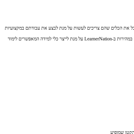
 שלך לקבל את הכלים שהם צריכים לעשות על מנת לבצע את עבודתם במקצועיות
מוצרים, שירותים ומדיניות תמיד משתנים בכל חברה ואירגון, והעובדים יוכלו להטמיע מידע חדש בקצב מהיר ויעיל. חומרי הדרכה זה יכולים להיות בנויים במהירות ב-LearnerNation על מנת לייצר כלי למידה המאפשרים לימוד
והקטן שמופיע