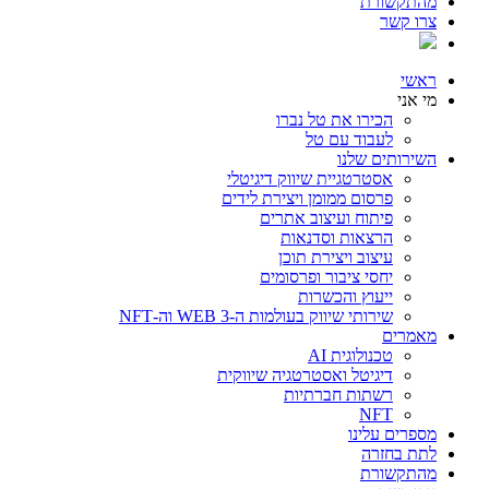
מהתקשורת
צרו קשר
ראשי
מי אני
הכירו את טל נברו
לעבוד עם טל
השירותים שלנו
אסטרטגיית שיווק דיגיטלי
פרסום ממומן ויצירת לידים
פיתוח ועיצוב אתרים
הרצאות וסדנאות
עיצוב ויצירת תוכן
יחסי ציבור ופרסומים
ייעוץ והכשרות
שירותי שיווק בעולמות ה-WEB 3 וה-NFT
מאמרים
טכנולוגית AI
דיגיטל ואסטרטגיה שיווקית
רשתות חברתיות
NFT
מספרים עלינו
לתת בחזרה
מהתקשורת