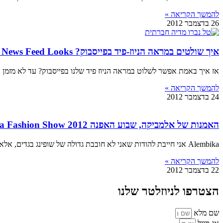
להמשך הקריאה »
26 בדצמבר 2012
איך שולטים במראה הניוז-פיד בפייסבוק? Facebook News Feed Looks
אז איך באמת אפשר לשלוט במראה הניוז פיד שלנו בפייסבוק? עד לא מזמן ה
להמשך הקריאה »
24 בדצמבר 2012
האמנות של אלמביקה, שבוע האפנה 2012 Alembika Fashion Show
Alembika אני חייבת להודות שאני לא חובבת גדולה של שופינג בגדים, אלא אם כן זה מכנס גלישה חדש או לייקרה חדשה לימים קרים יותר במים.
להמשך הקריאה »
22 בדצמבר 2012
הצטרפו לניוזלטר שלנו
שם מלא