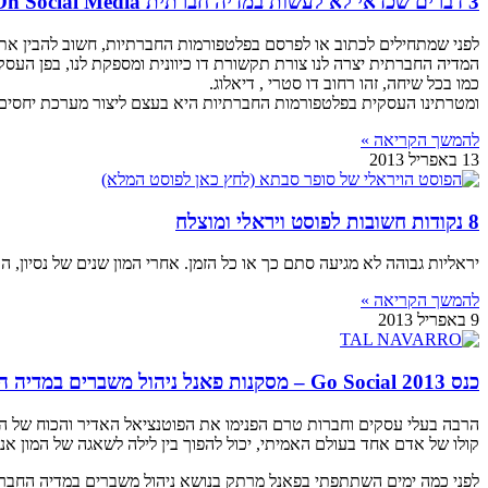
3 דברים שכדאי לא לעשות במדיה חברתית Not To Do On Social Media
לפני שמתחילים לכתוב או לפרסם בפלטפורמות החברתיות, חשוב להבין את 
המדיה החברתית יצרה לנו צורת תקשורת דו כיוונית ומספקת לנו, בפן העסקי
כמו בכל שיחה, זהו רחוב דו סטרי , דיאלוג.
ומטרתינו העסקית בפלטפורמות החברתיות היא בעצם ליצור מערכת יחסים 
להמשך הקריאה »
13 באפריל 2013
8 נקודות חשובות לפוסט ויראלי ומוצלח
יראליות גבוהה לא מגיעה סתם כך או כל הזמן. אחרי המון שנים של נסיון,
להמשך הקריאה »
9 באפריל 2013
כנס Go Social 2013 – מסקנות פאנל ניהול משברים במדיה החברתית
הרבה בעלי עסקים וחברות טרם הפנימו את הפוטנציאל האדיר והכוח של ה
קולו של אדם אחד בעולם האמיתי, יכול להפוך בין לילה לשאגה של המון אנ
לפני כמה ימים השתתפתי בפאנל מרתק בנושא ניהול משברים במדיה החברתית, בכנס Go Social 2013 שערכ