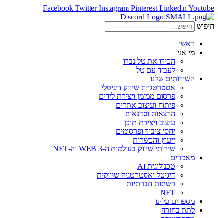
Facebook
Twitter
Instagram
Pinterest
Linkedin
Youtube
חיפוש
ראשי
מי אני
הכירו את טל נברו
לעבוד עם טל
השירותים שלנו
אסטרטגיית שיווק דיגיטלי
פרסום ממומן ויצירת לידים
פיתוח ועיצוב אתרים
הרצאות וסדנאות
עיצוב ויצירת תוכן
יחסי ציבור ופרסומים
ייעוץ והכשרות
שירותי שיווק בעולמות ה-WEB 3 וה-NFT
מאמרים
טכנולוגית AI
דיגיטל ואסטרטגיה שיווקית
רשתות חברתיות
NFT
מספרים עלינו
לתת בחזרה