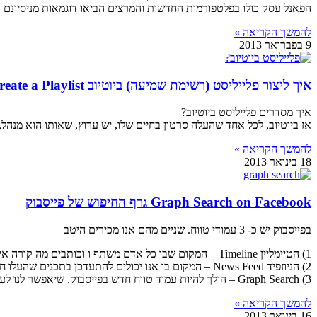
הפאנל עסק כולו בפלטפורמות החדשות והמרצים הביאו דוגמאות מניסיונם ב
להמשך הקריאה »
9 בפברואר 2013
איך ליצור פלייליסט (רשימת שמיעה) ביוטיוב Create a Playlist
איך מסדרים פלייליסט ביוטיוב?
אז ביוטיוב, לכל אחד שהעלה סרטון בחיים שלו, יש ערוץ, שאותו הוא מנהל, 
להמשך הקריאה »
18 בינואר 2013
Graph Search on Facebook גרף החיפוש של פייסבוק
בפייסבוק יש כ- 3 עמודי טווח. שניים מהם אנו מכירים היטב –
1) הטיימליין Timeline – המקום שבו כל אדם משתף ו וכותבים מה קורה איתנו ביומיום
2) הניוזפיד News Feed – המקום בו אנו יכולים להתעדכן בתכנים שהעלו חברים שלנו ודפי עסק אחריהם אנו עוקבים.
3) Graph Search – הולך להיות עמוד טווח חדש בפייסבוק, שיאפשר לנו לעשות חיפושים.
להמשך הקריאה »
16 בינואר 2013