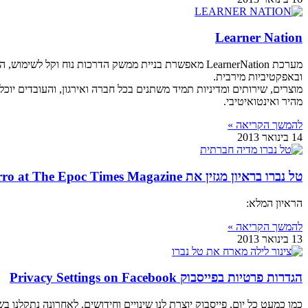
Learner Nation
מערכת LearnerNation מאפשרת בניית ממשק הדרכות נו
ובאפקטיביות מירבית.
מהיר ואינטואיטיבי.
להמשך הקריאה »
14 בינואר 2013
טל נברו בראיון מגזין את Tal Navarro at The Epoc Times Magazine
הראיון המלא:
להמשך הקריאה »
13 בינואר 2013
הגדרות פרטיות בפייסבוק Privacy Settings on Facebook
כמו כמעט כל יום, פייסבוק יוצרת לנו שינויים וחידושים. לאחרונה נתקלנו 