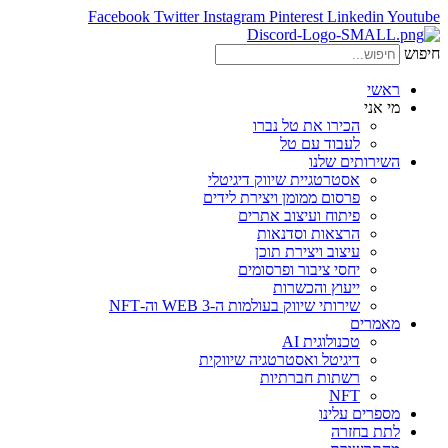
Facebook
Twitter
Instagram
Pinterest
Linkedin
Youtube
חיפוש
ראשי
מי אני
הכירו את טל נברו
לעבוד עם טל
השירותים שלנו
אסטרטגיית שיווק דיגיטלי
פרסום ממומן ויצירת לידים
פיתוח ועיצוב אתרים
הרצאות וסדנאות
עיצוב ויצירת תוכן
יחסי ציבור ופרסומים
ייעוץ והכשרות
שירותי שיווק בעולמות ה-WEB 3 וה-NFT
מאמרים
טכנולוגית AI
דיגיטל ואסטרטגיה שיווקית
רשתות חברתיות
NFT
מספרים עלינו
לתת בחזרה