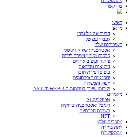
מהתקשורת
צרו קשר
ראשי
מי אני
הכירו את טל נברו
לעבוד עם טל
השירותים שלנו
אסטרטגיית שיווק דיגיטלי
פרסום ממומן ויצירת לידים
פיתוח ועיצוב אתרים
הרצאות וסדנאות
עיצוב ויצירת תוכן
יחסי ציבור ופרסומים
ייעוץ והכשרות
שירותי שיווק בעולמות ה-WEB 3 וה-NFT
מאמרים
טכנולוגית AI
דיגיטל ואסטרטגיה שיווקית
רשתות חברתיות
NFT
מספרים עלינו
לתת בחזרה
מהתקשורת