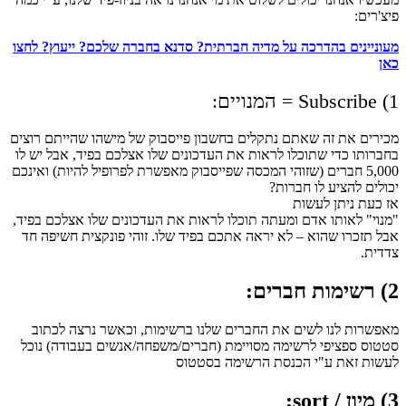
פיצ'רים:
מעוניינים בהדרכה על מדיה חברתית? סדנא בחברה שלכם? ייעוץ? לחצו
כאן
1) Subscribe = המנויים:
מכירים את זה שאתם נתקלים בחשבון פייסבוק של מישהו שהייתם רוצים
בחברותו כדי שתוכלו לראות את העדכונים שלו אצלכם בפיד, אבל יש לו
5,000 חברים (שזוהי המכסה שפייסבוק מאפשרת לפרופיל להיות) ואינכם
יכולים להציע לו חברות?
אז כעת ניתן לעשות
"מנוי" לאותו אדם ומעתה תוכלו לראות את העדכונים שלו אצלכם בפיד,
אבל תזכרו שהוא – לא יראה אתכם בפיד שלו. זוהי פונקצית חשיפה חד
צדדית.
2) רשימות חברים:
מאפשרות לנו לשים את החברים שלנו ברשימות, וכאשר נרצה לכתוב
סטטוס ספציפי לרשימה מסויימת (חברים/משפחה/אנשים בעבודה) נוכל
לעשות זאת ע"י הכנסת הרשימה בסטטוס
3) מיון / sort: