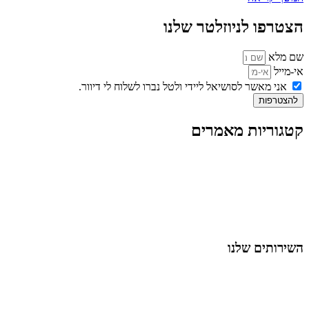
הצטרפו לניוזלטר שלנו
שם מלא
אי-מייל
אני מאשר לסושיאל ליידי ולטל נברו לשלוח לי דיוור.
להצטרפות
קטגוריות מאמרים
כל המאמרים
מאמרים על
בינה מלאכותית
מאמרי דיגיטל
נושאים כלליים
לייף-סטייל
החיים בסרטוני וידאו
השירותים שלנו
שיווק ובניית נוכחות באינסטגרם
אסטרטגיה וניהול תוכן
קמפיינים ממומנים וכלי קידום