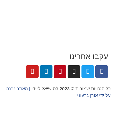
י זו טל נברו
עבוד עם טל
קוחות מספרים
התקשורת:
עיתונות
|
טלוויזיה
נאי האתר
ור קשר
קבו אחרינו
הזכויות שמורות © 2023 לסושיאל ליידי
| האתר נבנה
 ידי
אורן גבעוני