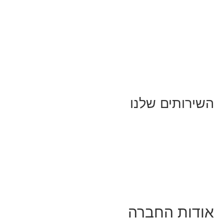
ל המאמרים
אמרים על
בינה מלאכותית
אמרי דיגיטל
ושאים כלליים
ייף-סטייל
חיים בסרטוני וידאו
שירותים שלנו
יווק ובניית נוכחות באינסטגרם
סטרטגיה וניהול תוכן
מפיינים ממומנים וכלי קידום
יצוב ופיתוח אתרים ודפי נחיתה
רצאות וסדנאות
ודות החברה