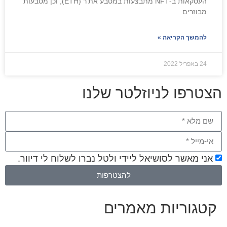
העסקאות ב-NFT מתבצעות במטבע את'ר (ETH), וכן מטבעות
מבוזרים
להמשך הקריאה »
24 באפריל 2022
צטרפו לניוזלטר שלנו
אני מאשר לסושיאל ליידי ולטל נברו לשלוח לי דיוור.
להצטרפות
טגוריות מאמרים