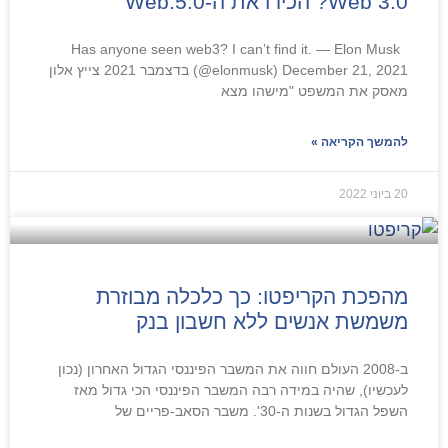
Web 3.0? הכירו את ה-Web.5.0
Has anyone seen web3? I can’t find it. — Elon Musk
(@elonmusk) December 21, 2021 בדצמבר 2021 צייץ אלון
מאסק את המשפט "מישהו מצא
להמשך הקריאה »
20 ביוני 2022
מהפכת הקריפטו: כך כלכלה מבוזרת
משמשת אנשים ללא חשבון בנק
ב-2008 העולם חווה את המשבר הפיננסי הגדול האחרון (נכון
לעכשיו), שהיה במידה רבה המשבר הפיננסי הכי גדול מאז
השפל הגדול בשנות ה-30'. משבר הסאב-פריים של