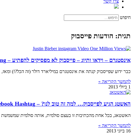
צרו קשר
חיפוש
תגית: הודעות פייסבוק
אינסטגרם – וידאו ותיוג – פייסבוק לא מפסיקים להפתיע – Instagram Video & Tagging
כבר ידוע שפייסבוק קנתה את אינסטגרם במיליארד דולר (זה הכל?!) ומאז,
להמשך הקריאה »
1 ביולי 2013
האשטג הגיע לפייסבוק… למה זה טוב לנו? – Facebook Hashtag
האשטאג, בכל אחת מהכתיבות זו בעצם סולמית, אותה סולמית שמשמשת את הגולשים כבר זמן רב באינס
להמשך הקריאה »
16 ביוני 2013