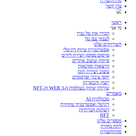
מהתקשורת
צרו קשר
ראשי
מי אני
הכירו את טל נברו
לעבוד עם טל
השירותים שלנו
אסטרטגיית שיווק דיגיטלי
פרסום ממומן ויצירת לידים
פיתוח ועיצוב אתרים
הרצאות וסדנאות
עיצוב ויצירת תוכן
יחסי ציבור ופרסומים
ייעוץ והכשרות
שירותי שיווק בעולמות ה-WEB 3 וה-NFT
מאמרים
טכנולוגית AI
דיגיטל ואסטרטגיה שיווקית
רשתות חברתיות
NFT
מספרים עלינו
לתת בחזרה
מהתקשורת