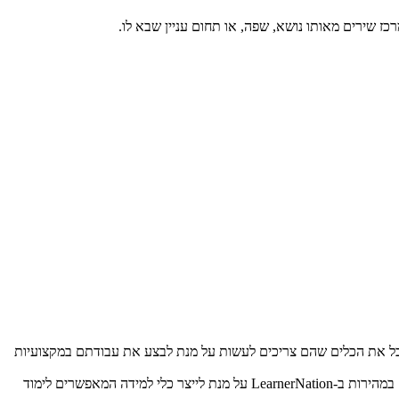
רכז שירים מאותו נושא, שפה, או תחום עניין שבא לו.
 שלך לקבל את הכלים שהם צריכים לעשות על מנת לבצע את עבודתם במקצועיות
מוצרים, שירותים ומדיניות תמיד משתנים בכל חברה ואירגון, והעובדים יוכלו להטמיע מידע חדש בקצב מהיר ויעיל. חומרי הדרכה זה יכולים להיות בנויים במהירות ב-LearnerNation על מנת לייצר כלי למידה המאפשרים לימוד