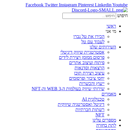
Facebook
Twitter
Instagram
Pinterest
Linkedin
Youtube
חיפוש
ראשי
מי אני
הכירו את טל נברו
לעבוד עם טל
השירותים שלנו
אסטרטגיית שיווק דיגיטלי
פרסום ממומן ויצירת לידים
פיתוח ועיצוב אתרים
הרצאות וסדנאות
עיצוב ויצירת תוכן
יחסי ציבור ופרסומים
ייעוץ והכשרות
שירותי שיווק בעולמות ה-WEB 3 וה-NFT
מאמרים
טכנולוגית AI
דיגיטל ואסטרטגיה שיווקית
רשתות חברתיות
NFT
מספרים עלינו
לתת בחזרה