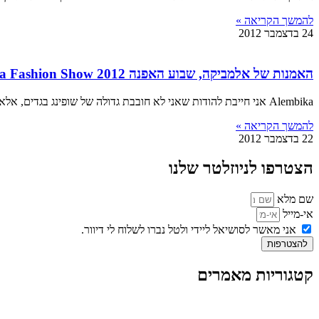
להמשך הקריאה »
24 בדצמבר 2012
האמנות של אלמביקה, שבוע האפנה 2012 Alembika Fashion Show
Alembika אני חייבת להודות שאני לא חובבת גדולה של שופינג בגדים, אלא אם כן זה מכנס גלישה חדש או לייקרה חדשה לימים קרים יותר במים.
להמשך הקריאה »
22 בדצמבר 2012
הצטרפו לניוזלטר שלנו
שם מלא
אי-מייל
אני מאשר לסושיאל ליידי ולטל נברו לשלוח לי דיוור.
להצטרפות
קטגוריות מאמרים
כל המאמרים
מאמרים על
בינה מלאכותית