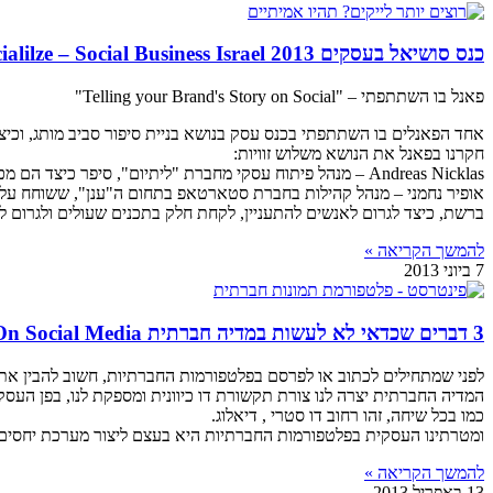
כנס סושיאל בעסקים 2013 Socialilze – Social Business Israel
פאנל בו השתתפתי – "Telling your Brand's Story on Social"
אחד הפאנלים בו השתתפתי בכנס עסק בנושא בניית סיפור סביב מותג, וכיצ
חקרנו בפאנל את הנושא משלוש זוויות:
Andreas Nicklas – מנהל פיתוח עסקי מחברת "ליתיום", סיפר כיצד הם מכשירים את האירגונים לקבל את התרבות האירגונית החדשה.
אופיר נחמני – מנהל קהילות בחברת סטארטאפ בתחום ה"ענן", ששוחח על הא
ברשת, כיצד לגרום לאנשים להתעניין, לקחת חלק בתכנים שעולים ולגרום לה
להמשך הקריאה »
7 ביוני 2013
3 דברים שכדאי לא לעשות במדיה חברתית Not To Do On Social Media
לפני שמתחילים לכתוב או לפרסם בפלטפורמות החברתיות, חשוב להבין את 
המדיה החברתית יצרה לנו צורת תקשורת דו כיוונית ומספקת לנו, בפן העסקי
כמו בכל שיחה, זהו רחוב דו סטרי , דיאלוג.
ומטרתינו העסקית בפלטפורמות החברתיות היא בעצם ליצור מערכת יחסים 
להמשך הקריאה »
13 באפריל 2013