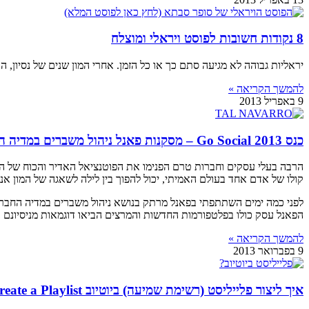
8 נקודות חשובות לפוסט ויראלי ומוצלח
יראליות גבוהה לא מגיעה סתם כך או כל הזמן. אחרי המון שנים של נסיון,
להמשך הקריאה »
9 באפריל 2013
כנס Go Social 2013 – מסקנות פאנל ניהול משברים במדיה החברתית
הרבה בעלי עסקים וחברות טרם הפנימו את הפוטנציאל האדיר והכוח של ה
קולו של אדם אחד בעולם האמיתי, יכול להפוך בין לילה לשאגה של המון אנ
לפני כמה ימים השתתפתי בפאנל מרתק בנושא ניהול משברים במדיה החברתית, בכנס Go Social 2013 שערכ
הפאנל עסק כולו בפלטפורמות החדשות והמרצים הביאו דוגמאות מניסיונם ב
להמשך הקריאה »
9 בפברואר 2013
איך ליצור פלייליסט (רשימת שמיעה) ביוטיוב Create a Playlist