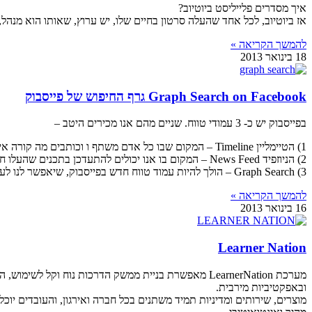
איך מסדרים פלייליסט ביוטיוב?
אז ביוטיוב, לכל אחד שהעלה סרטון בחיים שלו, יש ערוץ, שאותו הוא מנהל, 
להמשך הקריאה »
18 בינואר 2013
Graph Search on Facebook גרף החיפוש של פייסבוק
בפייסבוק יש כ- 3 עמודי טווח. שניים מהם אנו מכירים היטב –
1) הטיימליין Timeline – המקום שבו כל אדם משתף ו וכותבים מה קורה איתנו ביומיום
2) הניוזפיד News Feed – המקום בו אנו יכולים להתעדכן בתכנים שהעלו חברים שלנו ודפי עסק אחריהם אנו עוקבים.
3) Graph Search – הולך להיות עמוד טווח חדש בפייסבוק, שיאפשר לנו לעשות חיפושים.
להמשך הקריאה »
16 בינואר 2013
Learner Nation
מערכת LearnerNation מאפשרת בניית ממשק הדרכות נו
ובאפקטיביות מירבית.