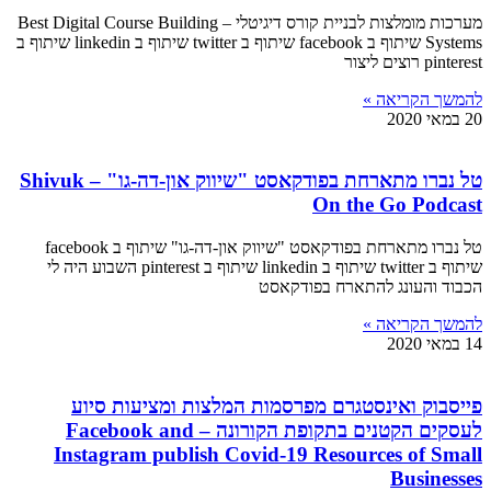
מערכות מומלצות לבניית קורס דיגיטלי – Best Digital Course Building
Systems שיתוף ב facebook שיתוף ב twitter שיתוף ב linkedin שיתוף ב
pinterest רוצים ליצור
להמשך הקריאה »
20 במאי 2020
טל נברו מתארחת בפודקאסט "שיווק און-דה-גו" – Shivuk
On the Go Podcast
טל נברו מתארחת בפודקאסט "שיווק און-דה-גו" שיתוף ב facebook
שיתוף ב twitter שיתוף ב linkedin שיתוף ב pinterest השבוע היה לי
הכבוד והעונג להתארח בפודקאסט
להמשך הקריאה »
14 במאי 2020
פייסבוק ואינסטגרם מפרסמות המלצות ומציעות סיוע
לעסקים הקטנים בתקופת הקורונה – Facebook and
Instagram publish Covid-19 Resources of Small
Businesses