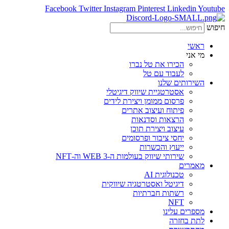
Facebook
Twitter
Instagram
Pinterest
Linkedin
Youtube
חיפוש
ראשי
מי אני
הכירו את טל נברו
לעבוד עם טל
השירותים שלנו
אסטרטגיית שיווק דיגיטלי
פרסום ממומן ויצירת לידים
פיתוח ועיצוב אתרים
הרצאות וסדנאות
עיצוב ויצירת תוכן
יחסי ציבור ופרסומים
ייעוץ והכשרות
שירותי שיווק בעולמות ה-WEB 3 וה-NFT
מאמרים
טכנולוגית AI
דיגיטל ואסטרטגיה שיווקית
רשתות חברתיות
NFT
מספרים עלינו
לתת בחזרה