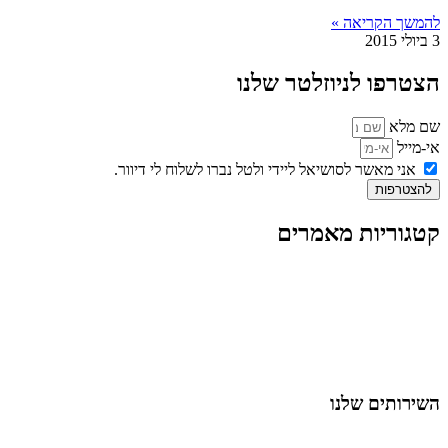
להמשך הקריאה »
3 ביולי 2015
הצטרפו לניוזלטר שלנו
שם מלא
אי-מייל
אני מאשר לסושיאל ליידי ולטל נברו לשלוח לי דיוור.
להצטרפות
קטגוריות מאמרים
כל המאמרים
מאמרים על
בינה מלאכותית
מאמרי דיגיטל
נושאים כלליים
לייף-סטייל
החיים בסרטוני וידאו
השירותים שלנו
שיווק ובניית נוכחות באינסטגרם