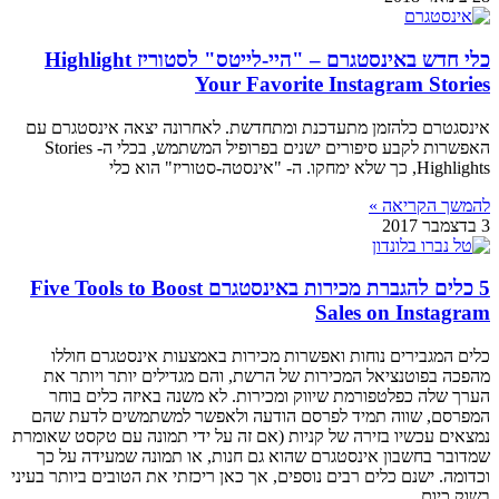
כלי חדש באינסטגרם – "היי-לייטס" לסטוריז Highlight
Your Favorite Instagram Stories
אינסגטרם כלהזמן מתעדכנת ומתחדשת. לאחרונה יצאה אינסטגרם עם
האפשרות לקבע סיפורים ישנים בפרופיל המשתמש, בכלי ה- Stories
Highlights, כך שלא ימחקו. ה- "אינסטה-סטוריז" הוא כלי
להמשך הקריאה »
3 בדצמבר 2017
5 כלים להגברת מכירות באינסטגרם Five Tools to Boost
Sales on Instagram
כלים המגבירים נוחות ואפשרות מכירות באמצעות אינסטגרם חוללו
מהפכה בפוטנציאל המכירות של הרשת, והם מגדילים יותר ויותר את
הערך שלה כפלטפורמת שיווק ומכירות. לא משנה באיזה כלים בוחר
המפרסם, שווה תמיד לפרסם הודעה ולאפשר למשתמשים לדעת שהם
נמצאים עכשיו בזירה של קניות (אם זה על ידי תמונה עם טקסט שאומרת
שמדובר בחשבון אינסטגרם שהוא גם חנות, או תמונה שמעידה על כך
וכדומה. ישנם כלים רבים נוספים, אך כאן ריכזתי את הטובים ביותר בעיני
בשוק כיום.