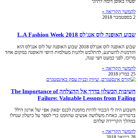
יפעלו באופן דומה לתיוגי
להמשך הקריאה »
2 בספטמבר 2018
שבוע האופנה לוס אנג'לס L.A Fashion Week 2018
שבוע האופנה לוס אנג'לס 2018 שבוע האופנה של לוס אנג'לס הוא
הזדמנות להשתגע, להתלבש ולהנות מעולמות היופי והאופנה במקום אחד
מרוכז. לפני כמעט חצי שנה,
להמשך הקריאה »
25 במרץ 2018
חשיבות הכשלון בדרך אל ההצלחה The Importance of
Failure: Valuable Lessons from Failing
השבוע היה לי הכבוד להיות מוזמנת לכנס ״פאק אפ״ של ארגון הילל
בדטרויט, כאחת משלושה אנשים שהוזמנו כדי לספר על כישלון שנחלו
במהלך הקריירה שלהם
להמשך הקריאה »
28 בינואר 2018