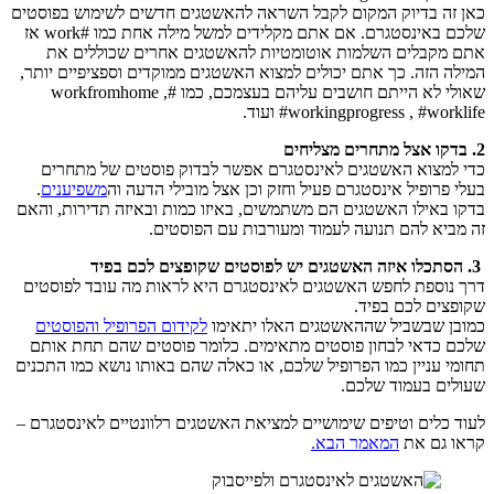
כאן זה בדיוק המקום לקבל השראה להאשטגים חדשים לשימוש בפוסטים
שלכם באינסטגרם. אם אתם מקלידים למשל מילה אחת כמו #work אז
אתם מקבלים השלמות אוטומטיות להאשטגים אחרים שכוללים את
המילה הזה. כך אתם יכולים למצוא האשטגים ממוקדים וספציפיים יותר,
שאולי לא הייתם חושבים עליהם בעצמכם, כמו #workfromhome ,
#workingprogress , #worklife ועוד.
2. בדקו אצל מתחרים מצליחים
כדי למצוא האשטגים לאינסטגרם אפשר לבדוק פוסטים של מתחרים
בעלי פרופיל אינסטגרם פעיל וחזק וכן אצל מובילי הדעה וה
משפיענים
.
בדקו באילו האשטגים הם משתמשים, באיזו כמות ובאיזה תדירות, והאם
זה מביא להם תנועה לעמוד ומעורבות עם הפוסטים.
3.
הסתכלו איזה האשטגים יש לפוסטים שקופצים לכם בפיד
דרך נוספת לחפש האשטגים לאינסטגרם היא לראות מה עובד לפוסטים
שקופצים לכם בפיד.
כמובן שבשביל שההאשטגים האלו יתאימו
לקידום הפרופיל והפוסטים
שלכם כדאי לבחון פוסטים מתאימים. כלומר פוסטים שהם תחת אותם
תחומי עניין כמו הפרופיל שלכם, או כאלה שהם באותו נושא כמו התכנים
שעולים בעמוד שלכם.
לעוד כלים וטיפים שימושיים למציאת האשטגים רלוונטיים לאינסטגרם –
קראו גם את
המאמר הבא.