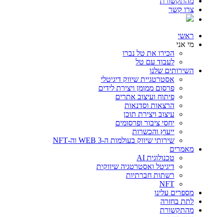
מהתקשורת
צרו קשר
ראשי
מי אני
הכירו את טל נברו
לעבוד עם טל
השירותים שלנו
אסטרטגיית שיווק דיגיטלי
פרסום ממומן ויצירת לידים
פיתוח ועיצוב אתרים
הרצאות וסדנאות
עיצוב ויצירת תוכן
יחסי ציבור ופרסומים
ייעוץ והכשרות
שירותי שיווק בעולמות ה-WEB 3 וה-NFT
מאמרים
טכנולוגית AI
דיגיטל ואסטרטגיה שיווקית
רשתות חברתיות
NFT
מספרים עלינו
לתת בחזרה
מהתקשורת