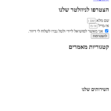
הצטרפו לניוזלטר שלנו
שם מלא
אי-מייל
אני מאשר לסושיאל ליידי ולטל נברו לשלוח לי דיוור.
להצטרפות
קטגוריות מאמרים
כל המאמרים
מאמרים על
בינה מלאכותית
מאמרי דיגיטל
נושאים כלליים
לייף-סטייל
החיים בסרטוני וידאו
השירותים שלנו
שיווק ובניית נוכחות באינסטגרם
אסטרטגיה וניהול תוכן
קמפיינים ממומנים וכלי קידום