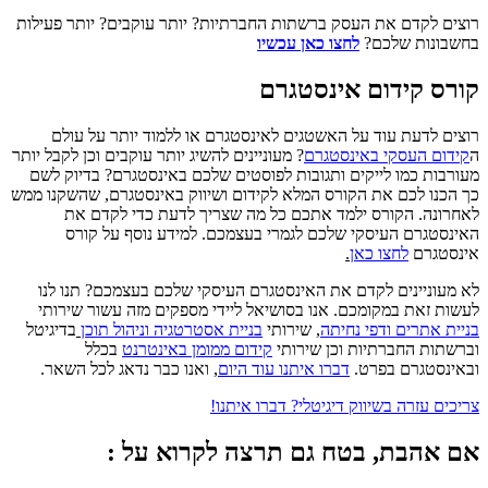
רוצים לקדם את העסק ברשתות החברתיות? יותר עוקבים? יותר פעילות
בחשבונות שלכם?
לחצו כאן עכשיו
קורס קידום אינסטגרם
רוצים לדעת עוד על האשטגים לאינסטגרם או ללמוד יותר על עולם
ה
קידום העסקי באינסטגרם
? מעוניינים להשיג יותר עוקבים וכן לקבל יותר
מעורבות כמו לייקים ותגובות לפוסטים שלכם באינסטגרם? בדיוק לשם
כך הכנו לכם את הקורס המלא לקידום ושיווק באינסטגרם, שהשקנו ממש
לאחרונה. הקורס ילמד אתכם כל מה שצריך לדעת כדי לקדם את
האינסטגרם העיסקי שלכם לגמרי בעצמכם. למידע נוסף על קורס
אינסטגרם
לחצו כאן
.
לא מעוניינים לקדם את האינסטגרם העיסקי שלכם בעצמכם? תנו לנו
לעשות זאת במקומכם. אנו בסושיאל ליידי מספקים מזה עשור שירותי
בניית אתרים ודפי נחיתה
, שירותי
בניית אסטרטגיה וניהול תוכן
בדיגיטל
וברשתות החברתיות וכן שירותי
קידום ממומן באינטרנט
בכלל
ובאינסטגרם בפרט.
דברו איתנו עוד היום
, ואנו כבר נדאג לכל השאר.
צריכים עזרה בשיווק דיגיטלי? דברו איתנו!
אם אהבת, בטח גם תרצה לקרוא על :