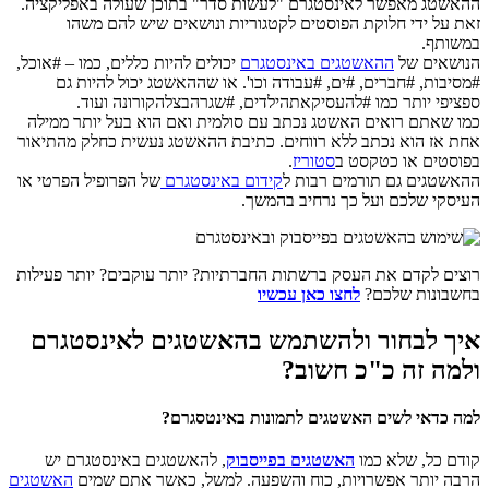
ההאשטג מאפשר לאינסטגרם "לעשות סדר" בתוכן שעולה באפליקציה.
זאת על ידי חלוקת הפוסטים לקטגוריות ונושאים שיש להם משהו
במשותף.
הנושאים של
ההאשטגים באינסטגרם
יכולים להיות כללים, כמו – #אוכל,
#מסיבות, #חברים, #ים, #עבודה וכו'. או שההאשטג יכול להיות גם
ספציפי יותר כמו #להעסיקאתהילדים, #שגרהבצלהקורונה ועוד.
כמו שאתם רואים האשטג נכתב עם סולמית ואם הוא בעל יותר ממילה
אחת אז הוא נכתב ללא רווחים. כתיבת ההאשטג נעשית כחלק מהתיאור
בפוסטים או כטקסט ב
סטוריז
.
ההאשטגים גם תורמים רבות ל
קידום באינסטגרם
של הפרופיל הפרטי או
העיסקי שלכם ועל כך נרחיב בהמשך.
רוצים לקדם את העסק ברשתות החברתיות? יותר עוקבים? יותר פעילות
בחשבונות שלכם?
לחצו כאן עכשיו
איך לבחור ולהשתמש בהאשטגים לאינסטגרם
ולמה זה כ"כ חשוב?
למה כדאי לשים האשטגים לתמונות באינטסגרם?
קודם כל, שלא כמו
האשטגים בפייסבוק
, להאשטגים באינסטגרם יש
הרבה יותר אפשרויות, כוח והשפעה. למשל, כאשר אתם שמים
האשטגים