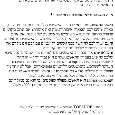
התיאור של הפוסטים, ולא תיצטרכו לחזור ולההשתמש באותם
ההאשטגים בכל פוסט.
איזה האשטגים לאינסטגרם כדאי לבחור?
נושאי ההאשטגים:
כדאי לבחור בהאשטגים רלוונטיים ומתאימים לכם,
כאלה שיניבו לכם תוצאות איכותיות. מה זאת אומרת? אם אתם מקדמים
פרופיל בתחום האופנה – השתמשו בהאשטגים של אופנה. אם אתם
מקדמים עמוד שקשור לסדנאות אוכל – השתמשו בהאשטגים מתאימים.
זה גם יעזור לכם להיחשף בפני גולשים רלוונטיים עבורכם וגם מקדם את
הפרופיל והפוסטים שלכם תחת אותה קטגוריה.
פופולאריות:
אל תבחרו בהאשטגים פופולאריים מדי. למה? כי אז הסיכוי
שלכם להופיע בעמודי ההאשטג שלהם הוא נמוך יותר – הן תחת
קטגוריית הפוסטים שב-top והן מבחינת אלו שמופיעים תחת recent.
העדיפו להשתמש בהאשטגים רלוונטיים ופופולאריים, אבל לא יותר מדי
פופולאריים וכללים מדי – כמו #friend או #love. חפשו האשטגים עם
כמה מאות אלפי פוסטים ולא עם מיליוניי פוסטים. למשל
#fitnessworkout הוא האשטג מעולה לפוסטים, כי הוא גם ממוקד וגם
בעל חיפושים רבים אבל אין תחתיו יותר מדי פוסטים (כ200- אלף).
המותג TOPSHOP משתמש בהאשטג ייחודי ב-'ביו' של
הפרופיל העיסקי שלהם באינסטגרם