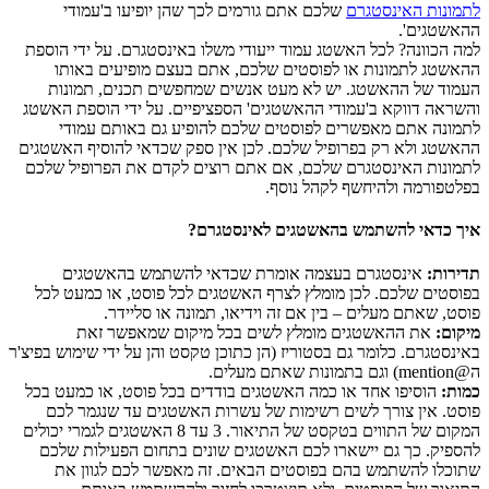
לתמונות האינסטגרם
שלכם אתם גורמים לכך שהן יופיעו ב'עמודי
ההאשטגים'.
למה הכוונה? לכל האשטג עמוד ייעודי משלו באינסטגרם. על ידי הוספת
ההאשטג לתמונות או לפוסטים שלכם, אתם בעצם מופיעים באותו
העמוד של ההאשטג. יש לא מעט אנשים שמחפשים תכנים, תמונות
והשראה דווקא ב'עמודי ההאשטגים' הספציפיים. על ידי הוספת האשטג
לתמונה אתם מאפשרים לפוסטים שלכם להופיע גם באותם עמודי
ההאשטג ולא רק בפרופיל שלכם. לכן אין ספק שכדאי להוסיף האשטגים
לתמונות האינסטגרם שלכם, אם אתם רוצים לקדם את הפרופיל שלכם
בפלטפורמה ולהיחשף לקהל נוסף.
איך כדאי להשתמש בהאשטגים לאינסטגרם?
תדירות:
אינסטגרם בעצמה אומרת שכדאי להשתמש בהאשטגים
בפוסטים שלכם. לכן מומלץ לצרף האשטגים לכל פוסט, או כמעט לכל
פוסט, שאתם מעלים – בין אם זה וידיאו, תמונה או סליידר.
מיקום:
את ההאשטגים מומלץ לשים בכל מיקום שמאפשר זאת
באינסטגרם. כלומר גם בסטוריז (הן כתוכן טקסט והן על ידי שימוש בפיצ'ר
ה@mention) וגם בתמונות שאתם מעלים.
כמות:
הוסיפו אחד או כמה האשטגים בודדים בכל פוסט, או כמעט בכל
פוסט. אין צורך לשים רשימות של עשרות האשטגים עד שנגמר לכם
המקום של התווים בטקסט של התיאור. 3 עד 8 האשטגים לגמרי יכולים
להספיק. כך גם יישארו לכם האשטגים שונים בתחום הפעילות שלכם
שתוכלו להשתמש בהם בפוסטים הבאים. זה מאפשר לכם לגוון את