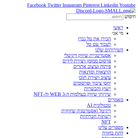
Facebook
Twitter
Instagram
Pinterest
Linkedin
Youtube
חיפוש
ראשי
מי אני
הכירו את טל נברו
לעבוד עם טל
השירותים שלנו
אסטרטגיית שיווק דיגיטלי
פרסום ממומן ויצירת לידים
פיתוח ועיצוב אתרים
הרצאות וסדנאות
עיצוב ויצירת תוכן
יחסי ציבור ופרסומים
ייעוץ והכשרות
שירותי שיווק בעולמות ה-WEB 3 וה-NFT
מאמרים
טכנולוגית AI
דיגיטל ואסטרטגיה שיווקית
רשתות חברתיות
NFT
מספרים עלינו
לתת בחזרה