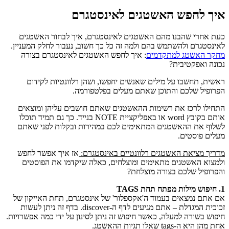
איך לחפש האשטגים לאינסטגרם
כעת אחרי שהבנו מהם האשטגים לאינסטגרם, איך לבחור האשטגים
לאינסטגרם ולהשתמש בהם ולמה זה כל כך חשוב, נעבור לחלק המעניין.
מחקר האשטג למתקדמים
: איך לחפש האשטגים לאינסטגרם בצורה
נכונה ואפקטיבית?
ראשית, תחשבו על מילים שאנשים יחפשו, ושהן רלוונטיות לקידום
הפרופיל שלכם והתוכן שאתם מעלים בפלטפורמה.
התחילו לרכז את רשימות ההאשטגים שאתם חושבים עליהן ומוצאים
אותם בקובץ word או באפליקציית NOTE בנייד. כך גם תמיד תוכלו
לשלוף את ההאשטגים המתאימים לכם במהירות ובקלות לפני שאתם
מעלים פוסטים.
מדריך מציאת האשטגים רלוונטיים באינסטגרם:
אז איך אפשר לחפש
ולמצוא האשטגים מתאימים ומוצלחים, כאלה שיקדמו את הפוסטים
והפרופיל שלכם בצורה מוצלחת?
1. חיפוש מילות מפתח תחת
TAGS
אם אתם נמצאים בעמוד ה'אקספלור' של אינסטגרם, תחת האייקון של
זכוכית המגדלת – אתם מגיעים לדף ה-discover. בדף זה ניתן לעשות
חיפוש בשורה למעלה, כאשר חיפוש זה ניתן לסינון על ידי כמה אפשרויות.
אחת מהן היא ה-tags שאלו תגיות ההאשטג.