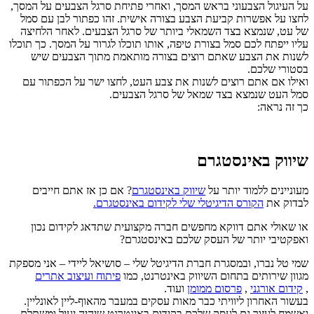
על העיגול הצבעוני בראש המסך, ואחרי פתיחת סרגל הצבעים על המסך,
לחצו על אפשרות קביעת הצבע בצורה אישית. זהו כפתור לבן עם סמל
של עט, שנמצא בצד השמאלי ביותר של סרגל הצבעים. לאחר הלחיצה
עליו ייפתח לכם סמל בצורת טיפה, אותו תוכלו לגרור על המסך. כך תוכלו
לשנות את הצבע שאתם רוצים בצורה מותאמת מתוך הצבעים שיש
בסטורי שלכם.
ואילו אם אתם רוצים לשנות את צבע העט, לחצו ישר על הכפתור עם
סמל העט שנמצא בצד שמאל של סרגל הצבעים.
כך זה נראה:
שיווק באינסטגרם
מעוניינים ללמוד יותר על
שיווק באינסטגרם
? אם כן אז אתם חייבים
לבדוק את
הקורס הדיגיטלי שלי לקידום באינסטגרם.
או שאולי אתם דווקא מחפשים חברה מקצועית שתדאג לקידום נכון
ואפקטיבי יותר של העסק שלכם באינסטגרם?
שמי טל נברו, ובמסגרת חברת הדיגיטל שלי – סושיאל ליידי – אני מספקת
מגוון שירותים בתחום השיווק באינטרנט, כמו
פיתוח ועיצוב אתרים
,
קידום אורגני
,
פרסום ממומן
ועוד.
בעשור האחרון ליוויתי כבר מאות עסקים במעבר מהאוף-ליין לאונליין.
ואשמח לעזור גם לעסק שלכם בקידום באינטרנט שיהיה יעיל ומשתלם