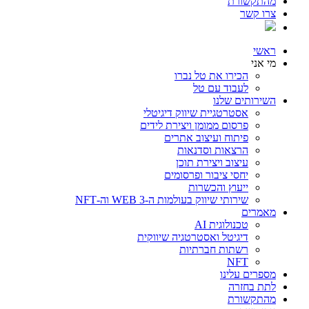
מהתקשורת
צרו קשר
ראשי
מי אני
הכירו את טל נברו
לעבוד עם טל
השירותים שלנו
אסטרטגיית שיווק דיגיטלי
פרסום ממומן ויצירת לידים
פיתוח ועיצוב אתרים
הרצאות וסדנאות
עיצוב ויצירת תוכן
יחסי ציבור ופרסומים
ייעוץ והכשרות
שירותי שיווק בעולמות ה-WEB 3 וה-NFT
מאמרים
טכנולוגית AI
דיגיטל ואסטרטגיה שיווקית
רשתות חברתיות
NFT
מספרים עלינו
לתת בחזרה
מהתקשורת