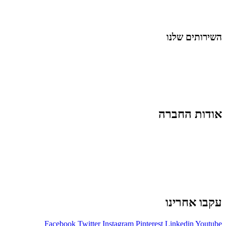
לייף-סטייל
החיים בסרטוני וידאו
השירותים שלנו
שיווק ובניית נוכחות באינסטגרם
אסטרטגיה וניהול תוכן
קמפיינים ממומנים וכלי קידום
עיצוב ופיתוח אתרים ודפי נחיתה
הרצאות וסדנאות
אודות החברה
מי זו טל נברו
לעבוד עם טל
לקוחות מספרים
מהתקשורת:
עיתונות
|
טלוויזיה
תנאי האתר
צור קשר
עקבו אחרינו
Facebook
Twitter
Instagram
Pinterest
Linkedin
Youtube