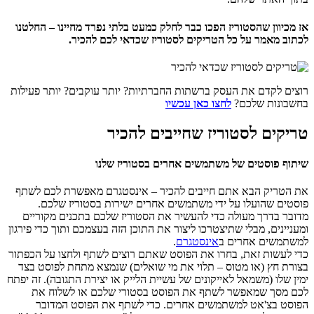
אז מכיוון שהסטוריז הפכו כבר לחלק כמעט בלתי נפרד מחיינו – החלטנו
לכתוב מאמר על כל הטריקים לסטוריז שכדאי לכם להכיר.
רוצים לקדם את העסק ברשתות החברתיות? יותר עוקבים? יותר פעילות
בחשבונות שלכם?
לחצו כאן עכשיו
טריקים לסטוריז שחייבים להכיר
שיתוף פוסטים של משתמשים אחרים בסטוריז שלנו
את הטריק הבא אתם חייבים להכיר – אינסטגרם מאפשרת לכם לשתף
פוסטים שהועלו על ידי משתמשים אחרים ישירות בסטוריז שלכם.
מדובר בדרך מעולה כדי להעשיר את הסטוריז שלכם בתכנים מקוריים
ומעניינים, מבלי שתיצטרכו ליצור את התוכן הזה בעצמכם ותוך כדי פירגון
למשתמשים אחרים ב
אינסטגרם
.
כדי לעשות זאת, בחרו את הפוסט שאתם רוצים לשתף ולחצו על הכפתור
בצורת חץ (או מטוס – תלוי את מי שואלים) שנמצא מתחת לפוסט בצד
ימין שלו (משמאל לאייקונים של עשיית הלייק או יצירת התגובה). זה יפתח
לכם מסך שמאפשר לשתף את הפוסט בסטורי שלכם או לשלוח את
הפוסט בצ'אט למשתמשים אחרים. כדי לשתף את הפוסט המדובר