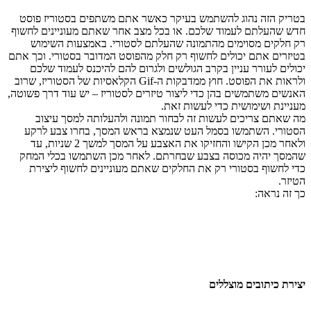
בטריק הזה נהוג להשתמש בעיקר כאשר אתם משתפים בסטוריז פוסט
חדש שהעלתם לעמוד שלכם. או בכל מצב אחר שאתם מעוניינים לחשוף
רק חלקים מסוימים מהתמונה שהעלתם לסטורי. באמצעות השימוש
בטיזרים אתם יכולים לחשוף רק חלק מהפוסט המדובר בסטורי. וכך אתם
יכולים לעורר עניין בקרב הגולשים ולגרום להם להיכנס לעמוד שלכם
ולראות את הפוסט. חוץ ממדבקות ה-Gif הקלאסיות של הסטוריז, שרוב
האנשים משתמשים בהן כדי ליצור טיזרים לסטוריז – יש עוד דרך פשוטה,
מעניינת ושימושית כדי לעשות זאת.
מה שאתם צריכים לעשות זה לבחור תמונה ולהעלותה למסך עיצוב
הסטורי. השתמשו בסמל העט שנמצא בראש המסך, בחרו צבע לרקע
ולאחר מכן הקישו והחזיקו את האצבע על המסך למשך 2 שניות, עד
שהמסך יהיה מכוסה בצבע שבחרתם. לאחר מכן השתמשו בכלי המחק
כדי לחשוף בסטורי רק את החלקים שאתם מעוניינים לחשוף ליצירת
הטיזר.
כך זה נראה:
יצירת כיתובים מוצללים