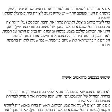
אם אתם רוצים להעלות כיתוב לסטורי ואתם רוצים שהוא יהיה בולט,
מושך את העין ומעוצב יותר – יש טריק מגניב ליצירת כיתוב מוצלל שכדאי
שתכירו.
כדי ליצור כיתוב מוצלל, ראשית פתחו את תיבת הטקסט (על ידי לחיצה
על הכפתור Aa שנמצא בראש המסך של עיצוב הסטורי בצד ימין). ואז,
הזינו את הכיתוב שלכם בצבע כלשהו ומקמו אותו במקום הרצוי על המסך.
לאחר מכן צרו עוד כיתוב זהה בצבע אחר ומקמו אותו צמוד לכיתוב
הקודם אך כך שייראו את שניהם בו זמנית – כמו שניתן לראות בתמונה
מתחת.
שימוש בצבעים מותאמים אישית
לא מצאתם צבע שאהבתם לכיתוב או לכלי העט בסטורי, מתוך צבעי
ברירת המחדל של האינסטגרם? הגיע הזמן שתכירו את הטריק לבחירת
צבעים בצורה אישית.
אם אתם רוצים לשנות את צבע הכיתוב, ראשית בחרו באפשרות להוסיף
טקסט (כפתור ה-Aa שנמצא בראשית המסך בצד ימין). לאחר מכן לחצו