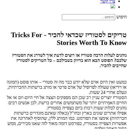
צרו קשר
חיפוש
טריקים לסטוריז שכדאי להכיר - Tricks For
Stories Worth To Know
נוהגים לעלות הרבה סטוריז או רוצים לדעת איך לשדרג את הסטוריז
שלכם? הפוסט הבא הוא בדיוק בשבילכם – כל הטריקים לסטוריז
שחייבים להכיר.
כמעט ואין היום אדם שלא יודע כבר מה זה סטורי – אותו פוסט (תמונה
או וידיאו) שעולה לפרופיל של אדם פרטי או מותג ברשתות החברתיות,
ונעלם אחרי 24 שעות.
הסטוריז יוצרים עניין רב שכן הם מספקים הצצה אל חיי היום-יום או אל
החיים האמיתיים יותר של משתמשים אחרים ברשת. לכן אנשים רבים
נוהגים לבלות שעות רבות ביום בצפייה בסטוריז.
אפילו אתרים שונים בארץ ובחו"ל (כאלה שאינם מוגדרים כרשתות
חברתיות) אימצו את הפורמט. כמו המותג ללין, שהוסיף לאחרונה את
אפשרות הצפייה בסטוריז, בפורמט דומה מאוד לזה שאנו מכירים, ממש
בתוך האתר שלהם.