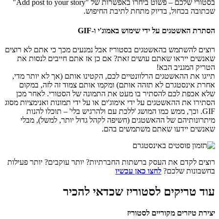
בסטורי שלכם – פשוט ביחרו באפשרות של "Add post to your story"
שכתובה בכחול, בדיוק מתחת לתיבת החיפוש.
הסתרת האשטגים על ידי שימוש באמוג'י ו-GIF
רוצים להשתמש בהאשטגים בסטוריז אבל נמנעים מכך כי אתם לא רוצים
שאנשים ייראו שאתם עושים זאת? אם כן אז אתם חייבים לנסות את
הטריק המגניב הבא!
תייגו את ההאשטגים הרלוונטיים לכם, הקטינו אותם (אך לא יותר מדי,
אחרת אינסטגרם לא תזהה אותם) ומקמו אותם צמוד זה לזה, במקום
שלא אכפת לכם להסתיר בו מעט את התמונה של הסטורי. לאחר מכן
הסתירו את ההאשטגים על ידי אימוג'ים או על ידי תמונות ואנימציות מסוג
GIF. וכך, ממש כמו המושג 'ללכת עם ולהרגיש בלי' – תוכלו להנות
מיתרונותיהם של ההאשטגים (חשיפה לקהל גדול יותר, למשל), מבלי
שאנשים יידעו שאתם משתמשים בהם.
רוצים לקדם את העסק ברשתות החברתיות? יותר עוקבים? יותר פעילות
בחשבונות שלכם?
לחצו כאן עכשיו
עוד טריקים לסטוריז שכדאי להכיר
יצירת טיזרים מקוריים לסטוריז