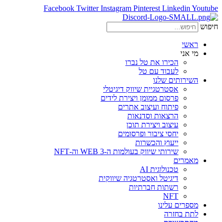
Facebook
Twitter
Instagram
Pinterest
Linkedin
Youtube
חיפוש
ראשי
מי אני
הכירו את טל נברו
לעבוד עם טל
השירותים שלנו
אסטרטגיית שיווק דיגיטלי
פרסום ממומן ויצירת לידים
פיתוח ועיצוב אתרים
הרצאות וסדנאות
עיצוב ויצירת תוכן
יחסי ציבור ופרסומים
ייעוץ והכשרות
שירותי שיווק בעולמות ה-WEB 3 וה-NFT
מאמרים
טכנולוגית AI
דיגיטל ואסטרטגיה שיווקית
רשתות חברתיות
NFT
מספרים עלינו
לתת בחזרה