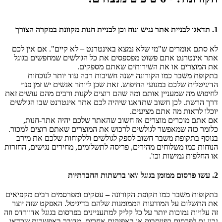
1. תדאגו לבניית אתר נגיש ונוח וכן לבניית חנות מקוונת במקרה הצורך
לא סתם אומרים ש"מי שלא נמצא באינטרנט – לא קיים". אם אין לכם
אתר אינטרנט אתם פשוט מפספסים את כל הגולשים שמחפשים בגוגל
את המוצרים או את השירותים שאתם מספקים.
בתקופת משבר כמו הקורונה ישנה חשיבות רבה עוד יותר לנוכחות
הדיגיטלית שלכם במנועי החיפוש. זאת שכן ליותר אנשים יש זמן פנוי
לחיפוש מה שמעניין אותם ומה שהם רוצים לקנות ורבים מהם עושים זאת
דרך הרשת. לכן חשוב שתדאגו שיהיה לכם אתר אינטרנט שבו הגולשים
יוכלו לראות מה אתם מציעים.
אם אתם מוכרים מוצרים אז חשוב שהאתר שלכם יהיה אתר-חנות,
כלומר כזה שמאפשר לגולשים לרכוש את המוצרים שאתם רוצים למכור.
בנוסף בתקופת משבר חשוב לספק לגולשים וללקוחות שלכם את מירב
הנוחות כמו משלוחים מהירים, פריסה לתשלומים, מחירים נגישים, החזרות
או החלפות גמישות וכו'.
2. עשו פרסום ממומן בגוגל ו\או ברשתות החברתיות
בתקופות משבר כמו תקופת הקורונה – עסקים ומפרסמים רבים מקפיאים
את התשלום על המודעות הממומנות שלהם בדיגיטל. האפקט שזה יוצר
זה עלויות נמוכות יותר על כל קליק למתעניינים בפרסום בגוגל אדוורדס וזה
נכון גם לפרסום בפייסבוק או באפיקים אחרים. מדובר באפשרות שכדאי