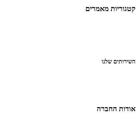
קטגוריות מאמרים
כל המאמרים
מאמרים על
בינה מלאכותית
מאמרי דיגיטל
נושאים כלליים
לייף-סטייל
החיים בסרטוני וידאו
השירותים שלנו
שיווק ובניית נוכחות באינסטגרם
אסטרטגיה וניהול תוכן
קמפיינים ממומנים וכלי קידום
עיצוב ופיתוח אתרים ודפי נחיתה
הרצאות וסדנאות
אודות החברה
מי זו טל נברו
לעבוד עם טל
לקוחות מספרים