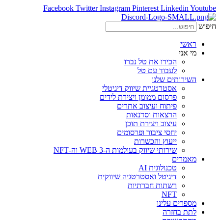
Facebook
Twitter
Instagram
Pinterest
Linkedin
Youtube
חיפוש
ראשי
מי אני
הכירו את טל נברו
לעבוד עם טל
השירותים שלנו
אסטרטגיית שיווק דיגיטלי
פרסום ממומן ויצירת לידים
פיתוח ועיצוב אתרים
הרצאות וסדנאות
עיצוב ויצירת תוכן
יחסי ציבור ופרסומים
ייעוץ והכשרות
שירותי שיווק בעולמות ה-WEB 3 וה-NFT
מאמרים
טכנולוגית AI
דיגיטל ואסטרטגיה שיווקית
רשתות חברתיות
NFT
מספרים עלינו
לתת בחזרה