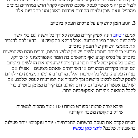
לנצל שכן זה מאפשר לעסק שלכם להיחשף לקהל חדש במחירים נמוכים
מהרגיל. וזאת שכן עלויות הקידום צונחות באופן זמני בתקופות אלה.
3. הגיע הזמן להשקיע על פרסום העסק ביוטיוב
אמנם
יוטיוב
הינה אפיק קידום מעולה לאורך כל השנה וגם בלי קשר
לתקופות משבר כמו הקורונה. אבל דווקא בתקופה זו – כדאי לכם להגביר
את מאמצי השיווק של העסק ביוטיוב.
מדוע? כי ליותר ויותר גולשים יש זמן לגלוש ברשת, ורבים מהם משתמשים
ביוטיוב על בסיס קבוע ואף מחפשים בה חומר אינפורמציוני או שיווקי.
כמעט כל עסק יכול ליצור תכני ערך מוסף שיעניינו את הגולשים ביוטיוב
וגם יעזרו בקידום המוצרים או השירותים שאתם מציעים – אפילו אם
בצורה עקיפה. בשל כל הסיבות הללו, מדובר בהזדמנות מצוינת כדי לגרום
לעסק שלכם לבלוט ביוטיוב וכך להגביר את המודעות לעסק שלכם. אם
יש לכם אפשרות, שלבו גם קידום אורגני וגם קידום ממומן ביוטיוב כדי
לקבל תוצאות מהירות ואפקטיביות יותר.
שיבא יצרה סרטוני ספורט בטווח 100 מטר מהבית למטרות
שיווק בתקופת משבר הקורונה
רוצים לקדם את העסק ברשתות החברתיות? יותר עוקבים? יותר פעילות
בחשבונות שלכם?
לחצו כאן עכשיו