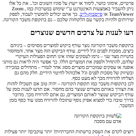
פרטיים, אימוני כושר, לימוד או ייעוץ על סוגיו השונים וכו'.. את כל אלו
ניתן להעביר באמצעות האינטרנט ע"י שימוש במערכות כמו Zoom ,
TeamViewer או
פייסבוק-לייב
. כך אתם יכולים להמשיך לעבוד, לספק
שירותים ולהיות בקשר עם הלקוחות שלכם – גם בתקופת משבר הקורונה.
דעו לענות על צרכים חדשים שנוצרים
בתקופת משבר הקורונה נוצר עודף ביקוש למוצרים מסוימים – ביניהם
ביצים, מסכות לפנים וג'ל לידיים. עודף הביקוש הזה מצד אחד, והמחסור
בחנויות מצד שני – גרמו לעסקים שזהו אינו תחום הפעילות העיקרי
שלהם, להתחיל ולספק את המוצרים הללו. כך אפשר היה לראות גם מותגי
אופנה או עסקים שמוכרים מוצרים מסוג אחר לגמרי – מתחילים במכירה
ובשיווק של מסכות לפנים וג'ל אלכוהול לחיטוי הידיים. חלק מהם גם
הצליחו להרוויח מכך לא מעט כסף.
לכן בתקופות משבר כמו תקופת הקורונה – יהיה טוב אם תשכילו לזהות
את הצורך באותם מוצרים שנוצר בהם מחסור. אם תדעו לענות בזמן על
עודף הביקוש שנוצר לאותם המוצרים, גם אתם להרוויח מכך. מדובר
בדרך טובה כדי למצוא אפיק נוסף שתוכלו להרוויח ממנו עוד כסף בזמן
המשבר.
אדם עם מסכה
רוצים לקדם את העסק ברשתות החברתיות? יותר עוקבים? יותר פעילות