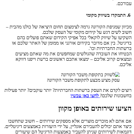
עבורכם.
6. התמקדו בשיווק מקומי
מכיוון שמגיפת הקורונה גרמה לצימצום תחום היציאה של כולנו מהבית –
חשוב לשים דגש על קידום מקומי של העסק שלכם.
השקיעו על שיווק לוקאלי בכל אפיקי הקידום שאתם פועלים בהם
בדיגיטל. בין אם מדובר בקידום אורגני או ממומן של האתר שלכם או
ברשתות החברתיות וכו'.
הבטיחו את העובדה שהגולשים שמחפשים את מה שאתם מציעים
ונמצאים קרוב אליכם – ימצאו אתכם ראשונים ברשת וייפנו דווקא
אליכם.
עסק מציע מבצע לתקופת משבר הקורונה
רוצים לקדם את העסק ברשתות החברתיות? יותר עוקבים? יותר פעילות
בחשבונות שלכם?
לחצו כאן עכשיו
הציעו שירותים באופן מקוון
אם אתם לא מוכרים מוצרים אלא מספקים שירותים – חשוב שתחשבו
כיצד אתם יכולים להעבירם אונליין, על ידי היעזרות באמצעים דיגיטליים.
דוגמאות לשירותים שניתן להעביר באמצעות הדיגיטל הם שיעורים