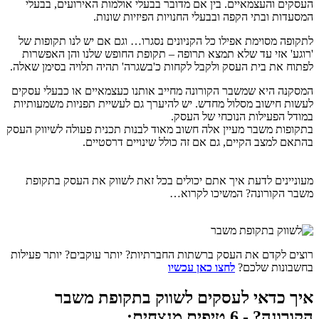
העסקים והעצמאיים. בין אם מדובר בבעלי אולמות האירועים, בבעלי
המסעדות ובתי הקפה ובבעלי החנויות הפיזיות שונות.
לתקופה מסוימת אפילו כל הקניונים נסגרו… וגם אם יש לנו תקופות של
'רוגע' אזי עד שלא תמצא תרופה – תקופת החופש שלנו והן האפשרות
לפתוח את בית העסק ולקבל לקחות כ'בשגרה' תהיה תלויה בסימן שאלה.
המסקנה היא שמשבר הקורונה מחייב אותנו כעצמאיים או כבעלי עסקים
לעשות חישוב מסלול מחדש. יש להיערך גם לעשיית תפניות משמעותיות
במודל הפעילות הנוכחי של העסק.
בתקופות משבר מעיין אלה חשוב מאוד לבנות תכנית פעולה לשיווק העסק
בהתאם למצב הקיים, גם אם זה כולל שינויים דרסטיים.
מעוניינים לדעת איך אתם יכולים בכל זאת לשווק את העסק בתקופת
משבר הקורונה? המשיכו לקרוא…
רוצים לקדם את העסק ברשתות החברתיות? יותר עוקבים? יותר פעילות
בחשבונות שלכם?
לחצו כאן עכשיו
איך כדאי לעסקים לשווק בתקופת משבר
הקורונה? - 6 טיפים מנצחים: