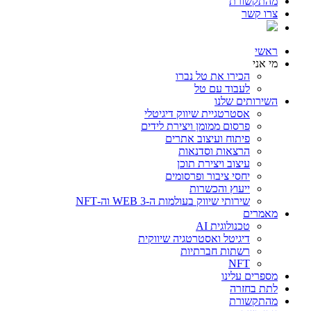
מהתקשורת
צרו קשר
ראשי
מי אני
הכירו את טל נברו
לעבוד עם טל
השירותים שלנו
אסטרטגיית שיווק דיגיטלי
פרסום ממומן ויצירת לידים
פיתוח ועיצוב אתרים
הרצאות וסדנאות
עיצוב ויצירת תוכן
יחסי ציבור ופרסומים
ייעוץ והכשרות
שירותי שיווק בעולמות ה-WEB 3 וה-NFT
מאמרים
טכנולוגית AI
דיגיטל ואסטרטגיה שיווקית
רשתות חברתיות
NFT
מספרים עלינו
לתת בחזרה
מהתקשורת