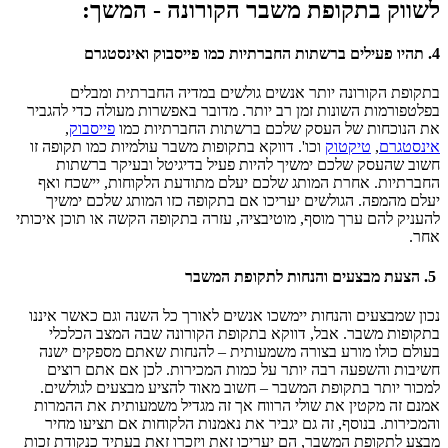
לשווק בתקופת משבר הקורונה - המשך:
4. תהיו פעילים ברשתות החברתיות כמו פייסבוק ואינסטגרם
בתקופת הקורונה יותר אנשים גולשים במדיה החברתית ומבלים
בפלטפורמות השונות זמן רב יותר. מדובר באפשרות מעולה כדי להגביר
את הנוכחות של העסק שלכם ברשתות החברתיות כמו
פייסבוק
,
אינסטגרם
,
טיקטוק
וכו'. דווקא בתקופות משבר עולמיות כמו תקופה זו
חשוב שהעסק שלכם ימשיך להיות פעיל בדיגיטל ובעיקר ברשתות
החברתיות. אחרת המותג שלכם יעלם מתודעת הלקוחות, יישכח ואף
יעלם מהמפה. הגולשים יעריכו אם בתקופה כזו המותג שלכם ימשיך
להעניק להם ערך מוסף, מוטיבציה, עזרה בתקופה הקשה או תוכן איכותי
אחר.
5. הצעת מבצעים והנחות לתקופת המשבר
נכון שמבצעים והנחות יימשכו אנשים לאורך כל השנה וגם כאשר איננו
בתקופות משבר. אבל, דווקא בתקופת הקורונה שבה המצב הכלכלי
בעולם כולו מורע בצורה משמעותית – להנחות שאתם מספקים ישנה
חשיבות והשפעה רבה יותר על כמות המכירות. לכן אם אתם רוצים
למכור יותר בתקופת המשבר – חשוב מאוד להציע מבצעים לגולשים.
אמנם זה מקטין את שולי הרווח אך זה מגדיל משמעותית את ההמרות
והמכירות. בנוסף, זה גם יגביר את נאמנות הלקוחות אם תציעו מחיר
מבצע לתקופת המשבר, הם יעריכו זאת ויזכרו זאת בעתיד כנקודת זכות