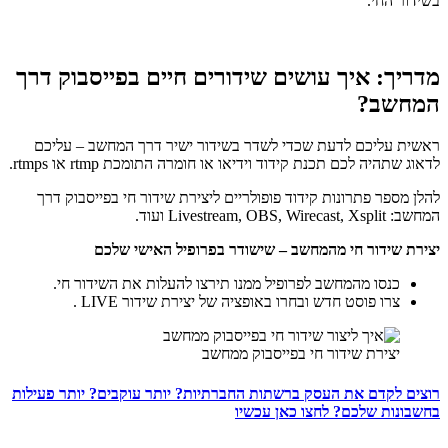
בשידור החי.
מדריך: איך עושים שידורים חיים בפייסבוק דרך
המחשב?
ראשית עליכם לדעת שכדי לשדר בשידור ישיר דרך המחשב – עליכם
לדאוג שתהיה לכם תכנת קידוד וידיאו או חומרה התומכת rtmp או rtmps.
להלן מספר פתרונות קידוד פופולריים ליצירת שידור חי בפייסבוק דרך
המחשב: Livestream, OBS, Wirecast, Xsplit ועוד.
יצירת שידור חי מהמחשב – שישודר בפרופיל האישי שלכם
כנסו מהמחשב לפרופיל ממנו תירצו להעלות את השידור חי.
צרו פוסט חדש ובחרו באופציה של יצירת שידור LIVE .
יצירת שידור חי בפייסבוק ממחשב
רוצים לקדם את העסק ברשתות החברתיות? יותר עוקבים? יותר פעילות
בחשבונות שלכם? לחצו כאן עכשיו