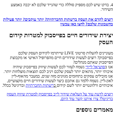
4. בדקו שיש לכם מספיק סוללה כדי שהנייד שלכם לא יכבה באמצע
השידור.
רוצים לקדם את העסק ברשתות החברתיות? יותר עוקבים? יותר פעילות
בחשבונות שלכם? לחצו כאן עכשיו
יצירת שידורים חיים בפייסבוק למטרות קידום
העסק
מעוניינים להעלות סרטוני LIVE שייתרמו לקידום העסק שלכם
בפייסבוק? רוצים לעשות שידורים חיים מהפרופיל האישי או מקבוצת
הפייסבוק שאתם מנהלים?
אנו ב
סושיאל ליידי
נשמח לעזור לכם לעשות שיווק בפייסבוק שיהיה
איכותי יותר, מתאים יותר לעסק שלכם ויניב לכם תוצאות מוצלחות יותר.
אנו מובילים עסקים בתחומים מגוונים מזה שנים, במעבר מהאוף-ליין
לאון-ליין. נשמח ללמד גם אתכם כיצד לעשות שידורים חיים מקצועיים,
איכותיים ורלוונטיים יותר לשם קידום
ב
רשתות החברתיות
ובדיגיטל בכלל.
רוצים לדעת עוד על העלאת שידור לייב בפייסבוק למטרת שיווק העסק
בדיגיטל? צרו איתנו קשר עוד היום.
מאמרים נוספים