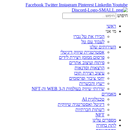
Facebook
Twitter
Instagram
Pinterest
Linkedin
Youtube
חיפוש
ראשי
מי אני
הכירו את טל נברו
לעבוד עם טל
השירותים שלנו
אסטרטגיית שיווק דיגיטלי
פרסום ממומן ויצירת לידים
פיתוח ועיצוב אתרים
הרצאות וסדנאות
עיצוב ויצירת תוכן
יחסי ציבור ופרסומים
ייעוץ והכשרות
שירותי שיווק בעולמות ה-WEB 3 וה-NFT
מאמרים
טכנולוגית AI
דיגיטל ואסטרטגיה שיווקית
רשתות חברתיות
NFT
מספרים עלינו
לתת בחזרה