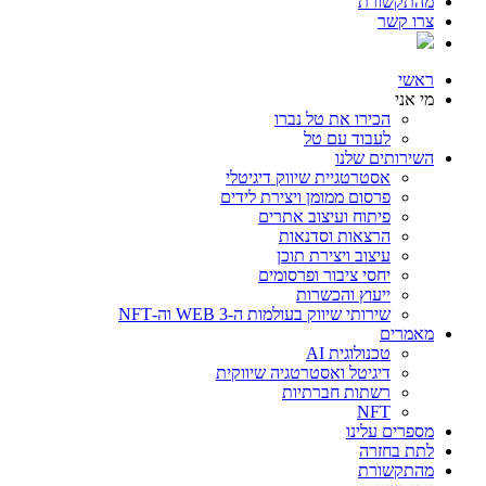
מהתקשורת
צרו קשר
ראשי
מי אני
הכירו את טל נברו
לעבוד עם טל
השירותים שלנו
אסטרטגיית שיווק דיגיטלי
פרסום ממומן ויצירת לידים
פיתוח ועיצוב אתרים
הרצאות וסדנאות
עיצוב ויצירת תוכן
יחסי ציבור ופרסומים
ייעוץ והכשרות
שירותי שיווק בעולמות ה-WEB 3 וה-NFT
מאמרים
טכנולוגית AI
דיגיטל ואסטרטגיה שיווקית
רשתות חברתיות
NFT
מספרים עלינו
לתת בחזרה
מהתקשורת