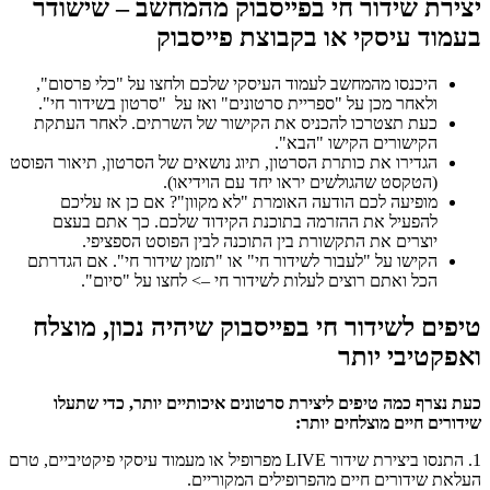
יצירת שידור חי בפייסבוק מהמחשב – שישודר
בעמוד עיסקי או בקבוצת פייסבוק
היכנסו מהמחשב לעמוד העיסקי שלכם ולחצו על "כלי פרסום",
ולאחר מכן על "ספריית סרטונים" ואז על "סרטון בשידור חי".
כעת תצטרכו להכניס את הקישור של השרתים. לאחר העתקת
הקישורים הקישו "הבא".
הגדירו את כותרת הסרטון, תיוג נושאים של הסרטון, תיאור הפוסט
(הטקסט שהגולשים יראו יחד עם הוידיאו).
מופיעה לכם הודעה האומרת "לא מקוון"? אם כן אז עליכם
להפעיל את ההזרמה בתוכנת הקידוד שלכם. כך אתם בעצם
יוצרים את התקשורת בין התוכנה לבין הפוסט הספציפי.
הקישו על "לעבור לשידור חי" או "תזמן שידור חי". אם הגדרתם
הכל ואתם רוצים לעלות לשידור חי –> לחצו על "סיום".
טיפים לשידור חי בפייסבוק שיהיה נכון, מוצלח
ואפקטיבי יותר
כעת נצרף כמה טיפים ליצירת סרטונים איכותיים יותר, כדי שתעלו
שידורים חיים מוצלחים יותר:
1. התנסו ביצירת שידור LIVE מפרופיל או מעמוד עיסקי פיקטיביים, טרם
העלאת שידורים חיים מהפרופילים המקוריים.