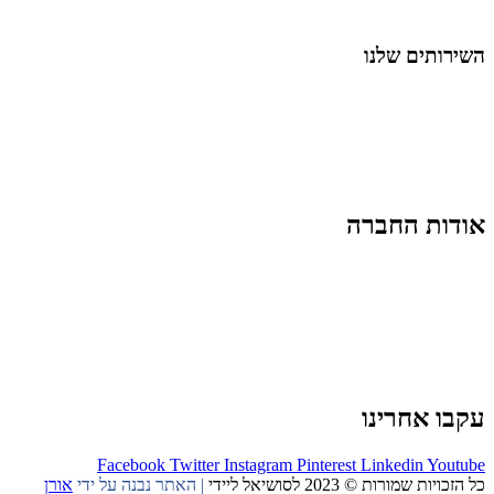
החיים בסרטוני וידאו
השירותים שלנו
שיווק ובניית נוכחות באינסטגרם
אסטרטגיה וניהול תוכן
קמפיינים ממומנים וכלי קידום
עיצוב ופיתוח אתרים ודפי נחיתה
הרצאות וסדנאות
אודות החברה
מי זו טל נברו
לעבוד עם טל
לקוחות מספרים
מהתקשורת:
עיתונות
|
טלוויזיה
תנאי האתר
צור קשר
עקבו אחרינו
Facebook
Twitter
Instagram
Pinterest
Linkedin
Youtube
כל הזכויות שמורות © 2023 לסושיאל ליידי
| האתר נבנה על ידי
אורן