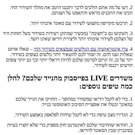
2. דעו על מה אתם הולכים לדבר ותכננו היטב את מהלך השידור החי.
הכינו את התכנים מראש והתאמנו על הצגתם.
2. תרכשו מקרופון מקצועי לשידור עם סאונד איכותי יותר.
3. השקיעו גם ב"חצובה" (מכשיר שמתקן רעידות בשידור בשל תזוזות היד
של הצלם) לשידור איכותי יותר וליצירת וידיאו שאינו רועד.
4.
צרו אינטראקציה עם הגולשים שנמצאים בשידור החי
– שאלו אותם
שאלות וענו להם. זה יעזור לכם להשאיר יותר גולשים כצופים בשידור.
יתר על כן, זה יגרום לסרטון שלכם להיות ויראלי יותר וכך גם יותר צופים
חדשים ייכנסו לשידור.
משדרים LIVE בפייסבוק מהנייד שלכם? להלן
כמה טיפים נוספים:
1. כדי לא לקבל וידיאו שמשודר במהופך – החזיקו את הנייד שלכם
במאונך ובטלו את אופציית הסיבוב האוטומטי בנייד.
2. הגדירו מצב טיסה כדי לא לקבל שיחות לפלאפון באמצע השידור.
3. תוודאו שהחיבור שלכם לאינטרנט חזק מספיק כדי שלא יווצרו בעיות
בסינכרון שבין הסאונד לוידיאו.