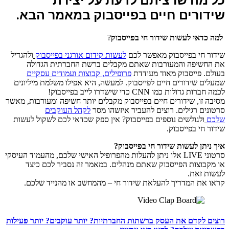
כל מה שרציתם לדעת על יצירת 
שידורים חיים בפייסבוק במאמר הבא.
למה כדאי לעשות שידור חי בפייסבוק
?
שידור חי בפייסבוק מאפשר לכם
לעשות קידום אורגני בפייסבוק
ולהגדיל
את החשיפה והמעורבות שאתם מקבלים ברשת החברתית הגדולה
בעולם. פייסבוק מאוד מעודדת
פרופילים, קבוצות ועמודים עסקיים
שמעלים שידורים חיים לפייסבוק. למעשה, היא אפילו משלמת מיליונים
לכמה חברות גדולות כמו CNN כדי שישדרו לייב בפייסבוק!
מסיבה זו, שידורים חיים בפייסבוק מקבלים יותר חשיפה ומעורבות, מאשר
סרטונים רגילים. רוצים להעביר איזשהו מסר
לקהל העוקבים
שלכם
ולגולשים נוספים בפייסבוק? אין ספק שכדאי לכם לשקול לעשות
שידור חי בפייסבוק.
איך ניתן לעשות שידור חי בפייסבוק?
סרטוני LIVE אלו ניתן להעלות מהפרופיל האישי שלכם, מהעמוד העיסקי
או מקבוצות הפייסבוק שאתם מנהלים. במאמר זה נסביר לכם כיצד
לעשות זאת.
קראו את המדריך להעלאת שידור חי – מהמחשב או מהנייד שלכם.
רוצים לקדם את העסק ברשתות החברתיות? יותר עוקבים? יותר פעילות