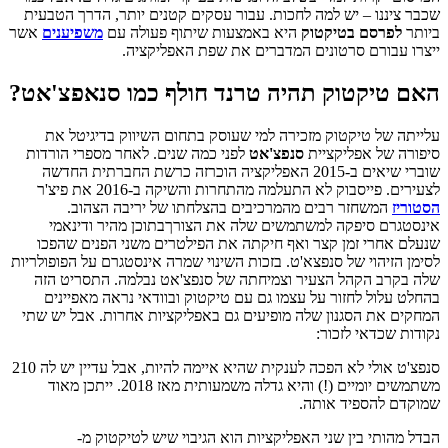
שכבר ציננו – יש למה לחכות. עבור עסקים קטנים יותר, הדרך הטבעית
ביותר
לפרסם בטיקטוק
היא באמצעות שיתוף פעולה עם
משפיענים
אשר
ייצרו עבורם סרטונים המדברים את שפת האפליקציה.
האם טיקטוק תהיה טרנד חולף כמו סנאפצ'אט?
עלייתה של טיקטוק מזכירה למי שעוסק בתחום השיווק בדיגיטל את
סיפורה של אפליקציית
סנפצ'אט
לפני כמה שנים. לאחר מספרי הורדות
שוברי שיאים ב-2015 האפליקציה הוכרזה כרשת החברתית החדשה
לצעירים. פייסבוק לא התעלמה מהתחרות והשיקה ב-2016 את פיצ'ר
הסטוריז
המשחזר רבים מהמרכיבים בהצלחתו של יריבה הצהוב.
אינסטגרם סיפקה למשתמשים שלה את הצורךבתוכן מהיר ודינאמי
שנעלם אחרי זמן קצר ואף חיקתה את הפילטרים משני הפנים שהפכו
לסימן הזיהוי של סנפצא'ט. בזכות השינוי שמרה אינסטגרם על הפופולריות
שלה בקרב הקהל הצעיר וצמיחתה של סנפצ'אט נבלמה. התסריט הזה
בהחלט עלול לחזור על עצמו גם עם טיקטוק ובוודאי נראה מאפיינים
המחקים את הסגנון שלה מופיעים גם באפליקציות אחרות. אבל יש שתי
נקודות שכדאי לזכור:
סנפצ'ט אולי לא הפכה לענקית שהיא איימה להיות, אבל עדיין יש לה 210
משתמשים יומיים (!) והיא גדלה משמעותית מאז 2018. ייתכן מאוד
שמוקדם להספיד אותה.
הבדל מהותי בין שני האפליקציות הוא הגיבוי שיש לטיקטוק מ-