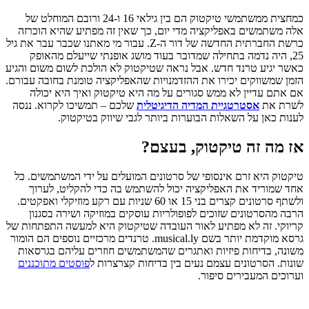
כמחצית ממשתמשי טיקטוק הם בין גילאי 16 ו-24 ורובם המוחלט של
אלה משתמשים באפליקציה מדי יום, כך שאין זה מפתיע שהיא הוכרזה
כרשת החברתית החדשה של דור ה-Z. עבור מי מאתנו שכבר עבר את גיל
25, היה נדמה בתחילה שמדובר בעוד מושג אופנתי שייעלם מהאופק
כאשר יגיע טרנד חדש. אבל נראה שטיקטוק לא הולכת לשום משום והגיע
הזמן שמשווקים יכירו את ההזדמנויות שהאפליקציה טומנת בחובה עבורם.
אם אתם עדיין לא ממש סגורים על מה היא טיקטוק ואיך היא יכולה
לשרת את
אסטרטגיית המדיה הדיגיטלית
שלכם – תמשיכו לקרוא. ננסה
לענות כאן על השאלות הבוערות ביותר לגבי שיווק בטיקטוק.
אז מה זה טיקטוק, בעצם?
טיקטוק היא זרם אינסופי של סרטונים המועלים על ידי המשתמשים. כל
אחד שמוריד את האפליקציה יכול להשתמש בה כדי להקליט, לערוך
ולשתף סרטונים קצרים בני 15 או 60 שניות עם רקע מוזיקלי ואפקטים.
הרבה מהסרטונים שזוכים לפופולריות עוסקים במוזיקה ושירה בסגנון
קריוקי. זה לא מפתיע לאור העובדה שטיקטוק היא למעשה התפתחות של
גרסא מוקדמת יותר בשם musical.ly. טרנדים מרכזיים נוספים הם הומור
משונה, בדיחות פיזיות ואתגרים שהמשתמשים חוזרים עליהם בגרסאות
שונות. הסרטונים עצמם נעים בין בדיחות קצרצרות ל
פוסטים מתוכננים
וערוכים המעבירים סיפור.