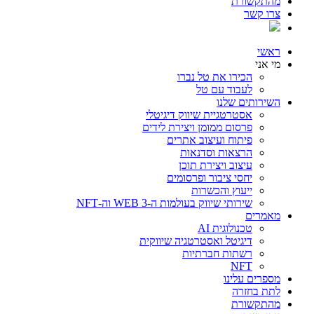
מהתקשורת
צרו קשר
ראשי
מי אני
הכירו את טל נברו
לעבוד עם טל
השירותים שלנו
אסטרטגיית שיווק דיגיטלי
פרסום ממומן ויצירת לידים
פיתוח ועיצוב אתרים
הרצאות וסדנאות
עיצוב ויצירת תוכן
יחסי ציבור ופרסומים
ייעוץ והכשרות
שירותי שיווק בעולמות ה-WEB 3 וה-NFT
מאמרים
טכנולוגית AI
דיגיטל ואסטרטגיה שיווקית
רשתות חברתיות
NFT
מספרים עלינו
לתת בחזרה
מהתקשורת