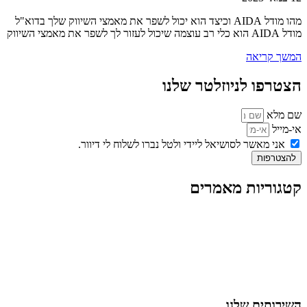
מהו מודל AIDA וכיצד הוא יכול לשפר את מאמצי השיווק שלך בדוא"ל
מודל AIDA הוא כלי רב עוצמה שיכול לעזור לך לשפר את מאמצי השיווק
המשך קריאה
הצטרפו לניוזלטר שלנו
שם מלא
אי-מייל
אני מאשר לסושיאל ליידי ולטל נברו לשלוח לי דיוור.
להצטרפות
קטגוריות מאמרים
כל המאמרים
מאמרים על
בינה מלאכותית
מאמרי דיגיטל
נושאים כלליים
לייף-סטייל
החיים בסרטוני וידאו
השירותים שלנו