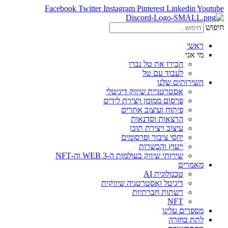
Facebook
Twitter
Instagram
Pinterest
Linkedin
Youtube
חיפוש
ראשי
מי אני
הכירו את טל נברו
לעבוד עם טל
השירותים שלנו
אסטרטגיית שיווק דיגיטלי
פרסום ממומן ויצירת לידים
פיתוח ועיצוב אתרים
הרצאות וסדנאות
עיצוב ויצירת תוכן
יחסי ציבור ופרסומים
ייעוץ והכשרות
שירותי שיווק בעולמות ה-WEB 3 וה-NFT
מאמרים
טכנולוגית AI
דיגיטל ואסטרטגיה שיווקית
רשתות חברתיות
NFT
מספרים עלינו
לתת בחזרה