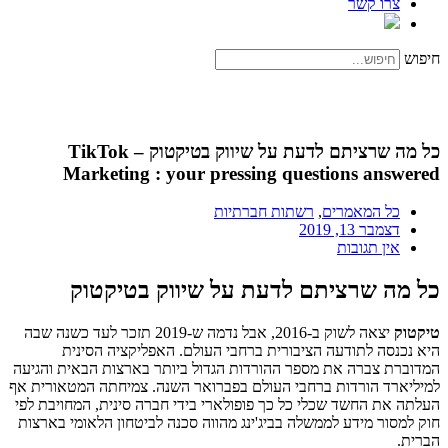
צרו קשר
חיפוש
כל מה שרציתם לדעת על שיווק בטיקטוק – TikTok
Marketing : your pressing questions answered
כל המאמרים
,
רשתות חברתיות
דצמבר 13, 2019
אין תגובות
כל מה שרציתם לדעת על שיווק בטיקטוק
טיקטוק
יצאה לשוק ב-2016, אבל נדמה ש-2019 תזכר לעד כשנה שבה
היא נכנסה לתודעה הציבורית ברחבי העולם. האפליקציה הסינית
המדוברת צברה את מספר ההורדות הגדול ביותר בארצות הבאית והגיעה
למיליארד הורדות ברחבי העולם בפברואר השנה. צמיחתה המטאורית אף
העלתה את החשד שכלי כל כך פופולארי בידי חברה סינית, המחויבת לפי
חוק למסור מידע לממשלה בביג'ינג מהווה סכנה לביטחון הלאומי בארצות
הברית.