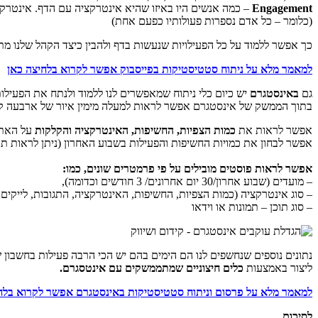
Engagement
– כמה אנשים היו באיזו שהיא אינטרקציה עם הדף. אינטרקצ
(כלומר – כל אדם נספרות פעולותיו כפעם אחת)
כך אפשר ללמוד על כל הפעילויות שנעשות בדף ולהבין כיצד הקהל שלנו מת
למאמר מלא על ניתוח סטטיסטיקות בפייסבוק אפשר לקרוא בלחיצה כאן
גם
באינסטגרם
יש כיום כלי ניתוח שמאפשרים לנו ללמוד ולנתח את הפעילות
בתוך הממשק של אינסטגרם אפשר לראות למעלה מימין איור של ארבעה קווים
אפשר לראות את
כמות הצפיות, החשיפות, האינטרקציה והקלקות
על האתר 
אפשר לבחון את כמויות החשיפות והפעילות בשבוע האחרון (ניתן לראות ת
אפשר לראות פוסטים מובילים על פי פרמטרים שונים, כמו:
– מועדים (שבוע אחרון/30 יום אחרונים/ 3 חודשים וכדומה),
– סוג אינטרקציה (כמות הצפיות, החשיפות, האינטרקציה, התגובות, לייקים 
– סוג תוכן – תמונות או וידאו
נתונים נוספים שנחשפים לנו הם הימים בהם יש הכי הרבה פעילות בחשבון של
ליצור באמצעות
כלים חיצוניים שמתממשקים עם אינטסגרם.
למאמר מלא על פרסום וניתוח סטטיסטיקות באינסטגרם אפשר לקרוא בלח
לסיכום,