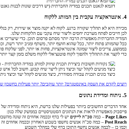
דוגמא לגאנט תכנים במדיה החברתית (יש דרכים שונות לבנות גאנט 
4. אינטראקציה עקבית בין המותג ללקוח
מכירה היא לא תהליך שקורה ברגע. לקוח לא יקנה מוצר או שירות, רק בגלל
לכן חייבים לפתח מערכת יחסים וליצור שיח עקבי עם הלקוחות שלנו.
המדיה החברתית מאפשרת הרבה יותר מסתם פרסום תוכן. כדי שיעריכו את המו
ככל שהמותג פתוח יותר, ככל שהוא חושף יותר, משתף ומגיב יותר רשת, ו
בממוצע, צריכים ליצור שמונה אינטראקציות, פחות או יותר, לפני שלקוח 
כדי לקצר את התהליך ולהפוך לקוח פוטנציאלי ללקוח משלם בזמן קצר יותר.
כיצד בונים תכנית עבודה מסודרת, כיצד מגיעים לקהל יעד וכיצד ניתן
רוצים לקדם את העסק באינסטגרם? יותר עוקבים? יותר פעילות בחשבון של
5. ניתוח ומדידת נתונים
אחד הדברים החשובים ביותר בפעילות שלנו ברשת, היא ניתוח ומדידה של ה
פייסבוק מאפשרת לראות את הנתונים הסטטיסטיים בממשק שלה כגון:
Page Likes
– כמה
סכ"ה לייקים
יש לי בדף ובכמה אחוזים זה שונה מהשבוע ה
Post Reach
– כמה סכ"ה אנשים נחשפו בשבוע האחרון ובכמה אחוזים זה ש
וכמו כן – לכמה אנשים נחשף התוכן בדף שלי במהלך השבוע