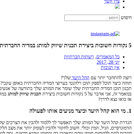
צרו קשר
חיפוש
5 נקודות חשובות ביצירת תכנית שיווק למותג במדיה החברתית Social Media Strategy
כל המאמרים
,
רשתות חברתיות
יוני 28, 2017
אין תגובות
רוצה להתחבר יותר עם
קהל היעד
שלך?
תוהה כיצד תוכל לספק תוכן רלוונטי בערוצי המדיה החברתית באופן עקבי?
תכנון תוכן המדיה החברתית שלך שומר את המותג שלך בתודעה של אנשים וי
במאמר זה, אני אדבר על 5 נקודות חשובות ביצירת
תכנית שיווק למותג
במדי
אז בואו נצא לדרך!
1. מי הוא קהל היעד וכיצד מניעים אותו לפעולה
הגדרת קהל היעד של המותג שלך תאפשר לך ללמוד ולהבין את הצרכים של ה
הדמוגרפיים, הגיל, המין וכולי. חשוב לחקור ולהבין לעומק יותר את מצב 
חייבים לתת ללקוחות חוויה שהם יתאהבו בה ובמותג שהיא מייצגת. נסה