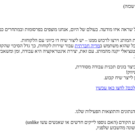
שכזה)
 שראה איזו מודעה. בעולם של היום, אנחנו מוצפים בפרסומות ובמתחרים כמע
תג וירצו לרכוש ממנו – יש ליצור שיח דו כיווני עם הלקוחות.
ככל שהוא משתמש ב
מדיה חברתית
עבור שירות לקוחות, כך גדל הסיכוי שהק
פוטנציאלי יקנה מהמותג. עם זאת, יצירת אינטראקציה היא עבודה, זמן ומש
 לייצר שיח קבוע.
כם? לחצו כאן עכשיו
נתונים והתוצאות הפעילות שלנו.
קודם (האם נוספו לייקים חדשים או שאנשים עשו unlike)
ונה מהשבוע שלפניו,