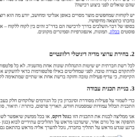
שהם שואלים לפני ביצוע רכישה?
יש לקוחות שמחפשים מוצר מסויים באופן אנליטי ומחושב, יודע מה הוא רוצ
בחכתו כתוצאה מחיפושיו.
בסופו של דבר-השלבים בדרך לרכישה הם בדר"כ זהים בין לקוח ללקוח – אבל
פוסטים
בבלוג
, תמונות, אינפוגרפיות וסמינרים מקוונים.
2. בחירת ערוצי מדיה דיגיטלי רלוונטיים
לכל רשת חברתית יש שיטות התנהלות שונות אחת מהשניה. לא כל פלטפורמה
להתקדם בצורה טובה. לפני שמחליטים באילו פלטפורמות כדאי להשקיע את 
הקיימות, כי עדיף פעילות טובה וחזקה ברשת אחת או שתיים שמתאימה לק
3. בניית תכנית עבודה
כדי לשמור על פעילות מסודרת וסינכרון בין כל הגורמים שלוקחים חלק בעבו
התכנית תכלול עמודות שמסמנות חודש, תאריך פרסום, כותרת / תיאור, סוג תוכ
אני ממליצה לבנות את התכנית הזו ב
גוגל דוקס
, או בכל ממשק שיאפשר לשתף 
ההפקה או כל גורם אחר, שיעדכנו מראש על תהליכים עתידיים לבוא (כגון – 
ברגע שנדע מראש על תהליך בחברה, נוכל להערך אליה מראש בהתאם גם בכ