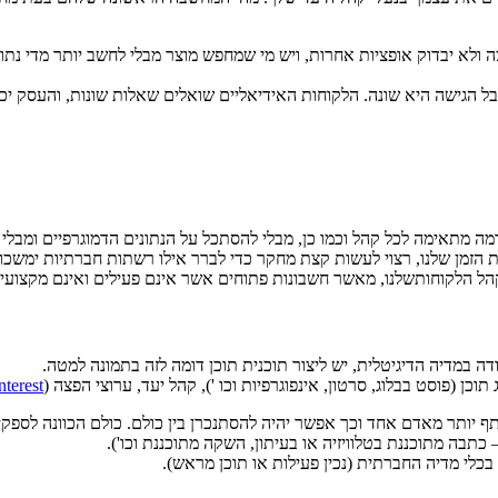
ה ולא יבדוק אופציות אחרות, ויש מי שמחפש מוצר מבלי לחשב יותר מדי נתונ
 הגישה היא שונה. הלקוחות האידיאליים שואלים שאלות שונות, והעסק יכול
 מתאימה לכל קהל וכמו כן, מבלי להסתכל על הנתונים הדמוגרפיים ומבלי 
הזמן שלנו, רצוי לעשות קצת מחקר כדי לברר אילו רשתות חברתיות ימשכו 
הל הלקוחותשלנו, מאשר חשבונות פתוחים אשר אינם פעילים ואינם מקצוע
דה במדיה הדיגיטלית, יש ליצור תוכנית תוכן דומה לזה בתמונה למטה.
ן (פוסט בבלוג, סרטון, אינפוגרפיות וכו '), קהל יעד, ערוצי הפצה (
nterest
יותר מאדם אחד וכך אפשר יהיה להסתנכרן בין כולם. כולם הכוונה לספקים 
כתבה מתוכננת בטלוויזיה או בעיתון, השקה מתוכננת וכו').
לי מדיה החברתית (נכין פעילות או תוכן מראש).