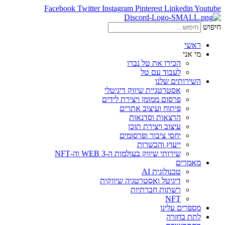
Facebook
Twitter
Instagram
Pinterest
Linkedin
Youtube
חיפוש
ראשי
מי אני
הכירו את טל נברו
לעבוד עם טל
השירותים שלנו
אסטרטגיית שיווק דיגיטלי
פרסום ממומן ויצירת לידים
פיתוח ועיצוב אתרים
הרצאות וסדנאות
עיצוב ויצירת תוכן
יחסי ציבור ופרסומים
ייעוץ והכשרות
שירותי שיווק בעולמות ה-WEB 3 וה-NFT
מאמרים
טכנולוגית AI
דיגיטל ואסטרטגיה שיווקית
רשתות חברתיות
NFT
מספרים עלינו
לתת בחזרה