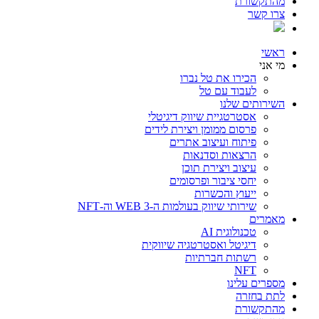
מהתקשורת
צרו קשר
ראשי
מי אני
הכירו את טל נברו
לעבוד עם טל
השירותים שלנו
אסטרטגיית שיווק דיגיטלי
פרסום ממומן ויצירת לידים
פיתוח ועיצוב אתרים
הרצאות וסדנאות
עיצוב ויצירת תוכן
יחסי ציבור ופרסומים
ייעוץ והכשרות
שירותי שיווק בעולמות ה-WEB 3 וה-NFT
מאמרים
טכנולוגית AI
דיגיטל ואסטרטגיה שיווקית
רשתות חברתיות
NFT
מספרים עלינו
לתת בחזרה
מהתקשורת