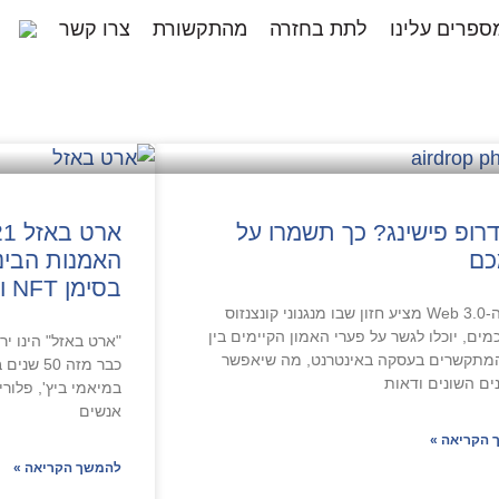
ספרים עלינו
לתת בחזרה
מהתקשורת
צרו קשר
דרופ פישינג? כך תשמרו על
כם
האמנות הבינ
בסימן NFT ואמנות וירטואלית‏
עולם ה-Web 3.0 מציע חזון שבו מנגנוני קונצנזוס
ים, יוכלו לגשר על פערי האמון הקיימים בין
"ארט באזל" הינו יר
המתקשרים בעסקה באינטרנט, מה שיאפשר
ם השונים ודאות
במיאמי ביץ', פלורי
אנשים
הקריאה »
להמשך הקריאה »