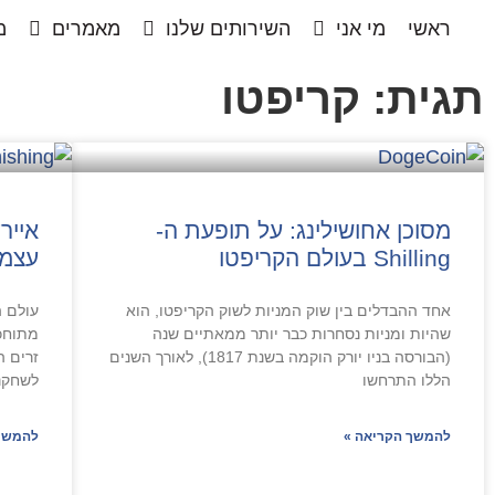
ראשי
מי אני
השירותים שלנו
מאמרים
מ
תגית: קריפטו
מסוכן אחושילינג: על תופעת ה-
אייר
Shilling בעולם הקריפטו
עצמ
אחד ההבדלים בין שוק המניות לשוק הקריפטו, הוא
שהיות ומניות נסחרות כבר יותר ממאתיים שנה
מתוחכמ
(הבורסה בניו יורק הוקמה בשנת 1817), לאורך השנים
זרים 
הללו התרחשו
לשחקני
להמשך הקריאה »
להמשך 