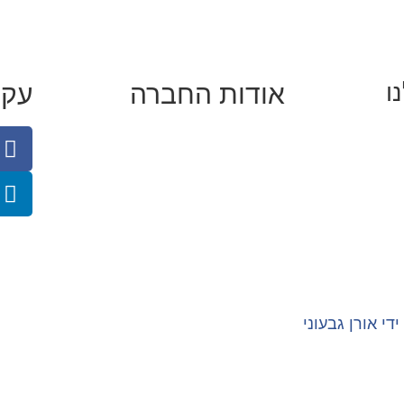
ו
אודות החברה
עקב
 באינסטגרם
מי זו טל נברו
כן
לעבוד עם טל
לי קידום
לקוחות מספרים
ודפי נחיתה
מהתקשורת:
עיתונות
|
טלוויזיה
תנאי האתר
צור קשר
ידי
אורן גבעוני