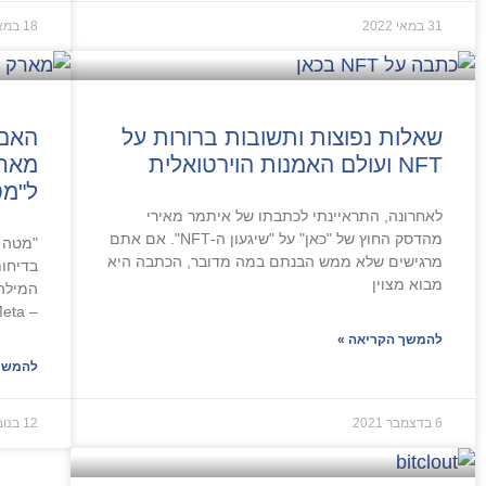
31 במאי 2022
18 במאי 2022
שאלות נפוצות ותשובות ברורות על
האם 
NFT ועולם האמנות הוירטואלית
מאחו
ל"מט
לאחרונה, התראיינתי לכתבתו של איתמר מאירי
מהדסק החוץ של "כאן" על "שיגעון ה-NFT". אם אתם
"מטה 
מרגישים שלא ממש הבנתם במה מדובר, הכתבה היא
בדיחות
מבוא מצוין
המילה
– Meta. עכשיו כשנרגעו הרוחות, התדהמה
להמשך הקריאה »
להמשך 
6 בדצמבר 2021
12 בנובמבר 2021