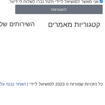
אני מאשר לסושיאל ליידי ולטל נברו לשלוח לי דיוור.
להצטרפות
קטגוריות מאמרים
השירותים שלנ
שיווק ובניית נוכחות
כל המאמרים
אסטרטגיה וניהול תו
מאמרים על
בינה מלאכותית
קמפיינים ממומנים וכ
מאמרי דיגיטל
עיצוב ופיתוח אתרים 
נושאים כלליים
הרצאות וסדנאות
לייף-סטייל
החיים בסרטוני וידאו
כל הזכויות שמורות © 2023 לסושיאל ליידי
| האתר נבנה על 