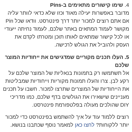
שימו
קישורים מתאימים ב
-Pins
ובר באפשרות יעילה מאוד וכזו שלא כדאי לוותר עליה
אם אתם רוצים למכור יותר דרך פינטרסט. וודאו שכל Pin
ושר לעמוד המתאים באתר שלכם, לעמוד נחיתה ייעודי
 לכל קישור שמתאים לאותו תוכן ומטרתו לקדם את
סק ולהוביל את הגולש לרכישה.
. העלו תכנים מקוריים שמדגישים את ייחודיות המוצר
לכם
 תשתמשו רק בתמונות בנאליות של המוצר שלכם על
ע לבן. צרו והעלו תמונות מקוריות וייחודיות שמבליטות
 הייחודיות של המוצרים שתרצו למכור. חשבו על תכנים
ניינים שישאירו את הגולשים בדף שלכם, כמו מדריכי
לה בפלטפורמת פינטרסט.
צים ללמוד עוד על איך להשתמש בפינטרסט כדי למכור
תר ללקוחות?
לחצו כאן
למאמר נוסף שכתבנו בנושא.