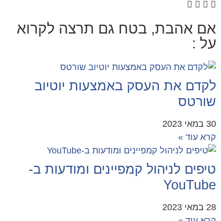
ם אהבת, בטח גם תרצה לקרוא
ל :
קדם את העסק באמצעות יוטיוב
ורטס
2023
א עוד »
פים לניהול קמפיינים ומודעות ב-
YouTub
2023
א עוד »