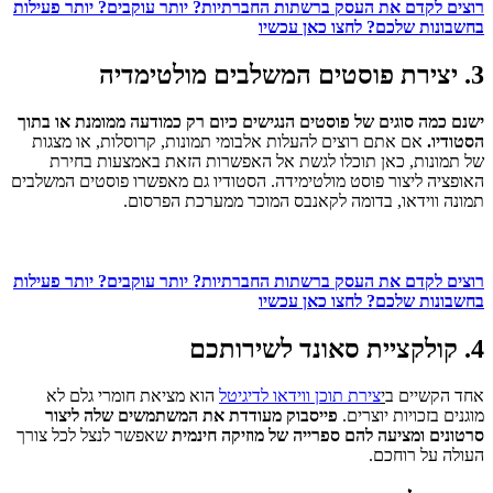
רוצים לקדם את העסק ברשתות החברתיות? יותר עוקבים? יותר פעילות
בחשבונות שלכם? לחצו כאן עכשיו
3. יצירת פוסטים המשלבים מולטימדיה
ישנם כמה סוגים של פוסטים הנגישים כיום רק כמודעה ממומנת או בתוך
הסטודיו.
אם אתם רוצים להעלות אלבומי תמונות, קרוסלות, או מצגות
של תמונות, כאן תוכלו לגשת אל האפשרות הזאת באמצעות בחירת
האופציה ליצור פוסט מולטימידה. הסטודיו גם מאפשרו פוסטים המשלבים
תמונה ווידאו, בדומה לקאנבס המוכר ממערכת הפרסום.
רוצים לקדם את העסק ברשתות החברתיות? יותר עוקבים? יותר פעילות
בחשבונות שלכם? לחצו כאן עכשיו
4. קולקציית סאונד לשירותכם
אחד הקשיים ב
י
צירת תוכן ווידאו לדיגיטל
הוא מציאת חומרי גלם לא
מוגנים בזכויות יוצרים.
פייסבוק מעודדת את המשתמשים שלה ליצור
סרטונים ומציעה להם ספרייה של מוזיקה חינמית
שאפשר לנצל לכל צורך
העולה על רוחכם.