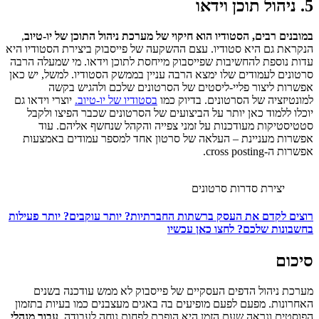
5. ניהול תוכן וידאו
במובנים רבים, הסטודיו הוא חיקוי של מערכת ניהול התוכן של יו-טיוב
,
הנקראת גם היא סטודיו. עצם ההשקעה של פייסבוק ביצירת הסטודיו היא
עדות נוספת להחשיבות שפייסבוק מייחסת לתוכן וידאו. מי שמעלה הרבה
סרטונים לעמודים שלו ימצא הרבה עניין בממשק הסטודיו. למשל, יש כאן
אפשרות ליצור פליי-ליסטים של הסרטונים שלכם ולהגיש בקשה
למונטיזציה של הסרטונים. בדיוק כמו
בסטודיו של יו-טיוב.
יוצרי וידאו גם
יוכלו ללמוד כאן יותר על הביצועים של הסרטונים שכבר הפיצו ולקבל
סטטיסטיקות מעודכנות על זמני צפייה והקהל שנחשף אליהם. עוד
אפשרות מעניינת – העלאה של סרטון אחד למספר עמודים באמצעות
אפשרות ה-cross posting.
יצירת סדרות סרטונים
רוצים לקדם את העסק ברשתות החברתיות? יותר עוקבים? יותר פעילות
בחשבונות שלכם? לחצו כאן עכשיו
סיכום
מערכת ניהול הדפים העסקיים של פייסבוק לא ממש עודכנה בשנים
האחרונות. מפעם לפעם מופיעים בה באגים מעצבנים כמו בעיות בתזמון
הפוסטים ונראה שעם הזמן היא הופכת לפחות נוחה לעבודה.
עבור מנהלי