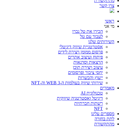
מהתקשורת
צרו קשר
ראשי
מי אני
הכירו את טל נברו
לעבוד עם טל
השירותים שלנו
אסטרטגיית שיווק דיגיטלי
פרסום ממומן ויצירת לידים
פיתוח ועיצוב אתרים
הרצאות וסדנאות
עיצוב ויצירת תוכן
יחסי ציבור ופרסומים
ייעוץ והכשרות
שירותי שיווק בעולמות ה-WEB 3 וה-NFT
מאמרים
טכנולוגית AI
דיגיטל ואסטרטגיה שיווקית
רשתות חברתיות
NFT
מספרים עלינו
לתת בחזרה
מהתקשורת