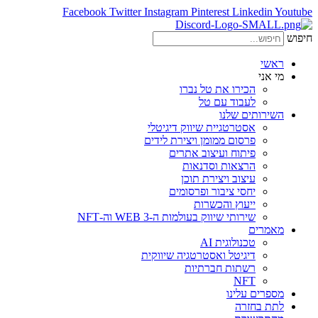
Facebook
Twitter
Instagram
Pinterest
Linkedin
Youtube
חיפוש
ראשי
מי אני
הכירו את טל נברו
לעבוד עם טל
השירותים שלנו
אסטרטגיית שיווק דיגיטלי
פרסום ממומן ויצירת לידים
פיתוח ועיצוב אתרים
הרצאות וסדנאות
עיצוב ויצירת תוכן
יחסי ציבור ופרסומים
ייעוץ והכשרות
שירותי שיווק בעולמות ה-WEB 3 וה-NFT
מאמרים
טכנולוגית AI
דיגיטל ואסטרטגיה שיווקית
רשתות חברתיות
NFT
מספרים עלינו
לתת בחזרה