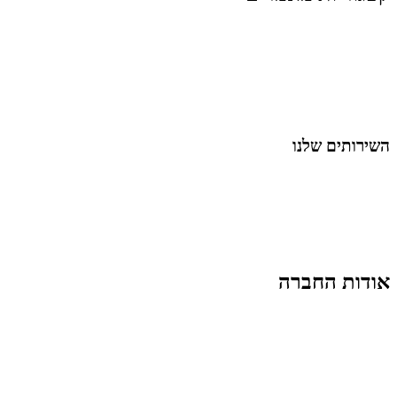
כל המאמרים
מאמרים על
בינה מלאכותית
מאמרי דיגיטל
נושאים כלליים
לייף-סטייל
החיים בסרטוני וידאו
השירותים שלנו
שיווק ובניית נוכחות באינסטגרם
אסטרטגיה וניהול תוכן
קמפיינים ממומנים וכלי קידום
עיצוב ופיתוח אתרים ודפי נחיתה
הרצאות וסדנאות
אודות החברה
מי זו טל נברו
לעבוד עם טל
לקוחות מספרים
מהתקשורת:
עיתונות
|
טלוויזיה
תנאי האתר