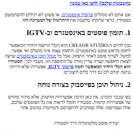
בחשבונות שלכם? לחצו כאן עכשיו
אם אתם לא מנהלים
פרופיל אינסטגרם
, או פשוט לא רגילים להשתמשם
בסטודיו, כדאי שתקחו בחשבון את
היתרונות של המערכת הזו
:
1. תזמון פוסטים באינסטגרם וב-IGTV
נכון להיום ה-CREAOR STUDIO הוא הכלי הרשמי היחיד המאפשר
לתזמן מראש פוסט באינסטגרם. התזמון עצמו אינו מושלם ואי אפשר,
למשל, לערוך פוסט לאחר התמזון, אבל כל
מנהל תוכן באינסטגרם
שרצה
לצאת לחופשה קצרה עדיין מודה על התוספת הזו. מעבר לכך,
הסטודיו
הוא הכלי היחיד המאפשר תזמון
סרטוני IGTV
.
אפשרות שלא הייתה
נגישה קודם לכן גם דרך כלים חיצוניים.
2. ניהול תוכן בפייסבוק בצורה נוחה
כפי שכבר הזכרנו, אין כאן הרבה אפשרויות חדשות, אלא סידור מחדש
של אפשרויות קיימות. בסטודיו תוכלו לראות את כל הפוסטים שלכם,
אלה שפורסמו, אלה שמחכים להתפרסם והטיוטות במקום אחד.
יצירת פוסט מולטימדיה דרך הסטודיו.