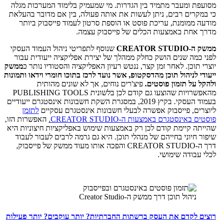
מסועפת ומעבר מתמיד בין הגדרות. מי שמעמיק בלימוד המערכות מגלה
כי במקרים רבים, ניתן לעשות את אותה פעולה, בין אם מדובר בהעלאת
מודעה ממומנת, עריכת פוסט או הוספת סרטון לעמוד פייסבוק ביותר
מדרך אחת באמצעות הכלים של פייסבוק עצמה.
ממשק ה-CREATOR STUDIO
שנוסף לתפריטי ניהול העמוד העסקי
לפני כמה שנים הושק כחלק ממהלך של יצירת אפליקציה ייעודית עבור
יוצרי תוכן. לאחר זמן קצר, ננטש רעיון האפליקציה והסטודיו נותר כ
ממשק
ייעודי לניהול תוכן מהדסקטופ, אשר נועד לרכז בתוכו חומרי וידאו ותמונות
ולהקל על תזמון פוסטים.
פיצ'רים נוחים, אך לא שונים מהותית
מהאפשרויות שהוצעו גם קודם לכן בלשונית PUBLISHING TOOLS
בעמוד העסקי. בקיץ 2019, במסגרת השקת חשבונות אינסטגרם ייעודיים
ליוצרים, פייסבוק אפשרה לבעלי חשבונות אינסטגרם עסקיים
לתזמן
פוסטים באינסטגרם באמצעות ה-CREATOR STUDIO
.
האפשרות הזו,
שהייתה קיימת קודם לכן רק באמצעות שימוש באפליקציות חיצוניות היא
שיפור חיוני בחייהם של מנהלי תוכן. היא גם גרמה לרבים לעבור לעבוד
דרך ה-CREATOR STUDIO והפכה אותו מעוד ממשק של פייסבוק,
לכלי עבודה שימושי.
ניהול תוכן דרך ממשק ה-Creator Studio
רוצים לקדם את העסק ברשתות החברתיות? יותר עוקבים? יותר פעילות