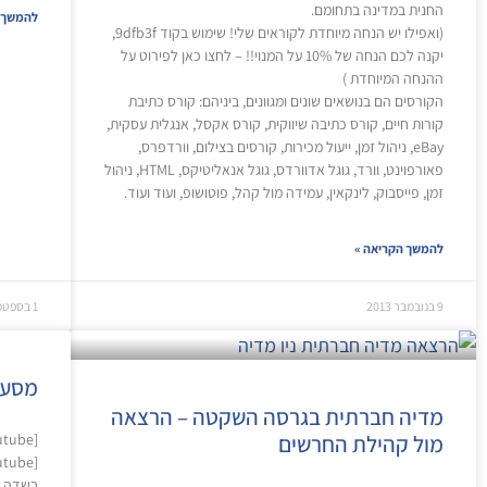
החנית במדינה בתחומם.
להמשך 
(ואפילו יש הנחה מיוחדת לקוראים שלי! שימוש בקוד 9dfb3f,
יקנה לכם הנחה של 10% על המנוי!! – לחצו כאן לפירוט על
ההנחה המיוחדת )
הקורסים הם בנושאים שונים ומגוונים, ביניהם: קורס כתיבת
קורות חיים, קורס כתיבה שיווקית, קורס אקסל, אנגלית עסקית,
eBay, ניהול זמן, ייעול מכירות, קורסים בצילום, וורדפרס,
פאורפוינט, וורד, גוגל אדוורדס, גוגל אנאליטיקס, HTML, ניהול
זמן, פייסבוק, לינקאין, עמידה מול קהל, פוטושופ, ועוד ועוד.
להמשך הקריאה »
9 בנובמבר 2013
1 בספטמבר 2013
מסע 
מדיה חברתית בגרסה השקטה – הרצאה
מול קהילת החרשים
בשדה. 