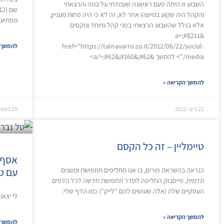
השבוע זו היתה פעם ראשונה שעמדתי על במה והרצאתי
והקהל היה שקוע במישהו אחר לא, זה לא כי היה פחות מעניין,
מפתיע, 
אלא בגלל שהשבוע הרצאתי בפני קהל מיוחד ומקסים
&#8211;<a
href="https://talnavarro.co.il/2012/06/22/social-
להמשך 
media/"> להמשך &#62;&#160;&#62;</a>
להמשך הקריאה »
22 ביוני 2012
29 במאי 2012
טיימליין – זה כל הקסם
אסף א
כנראה בהשראת פורים, בו אנו מחליפים תחפושת ומשנים
עם ט
תדמית, פייסבוק החליטה לסדר תחפושת חדשה לכל הדפים
העסקיים שלה (אלה שעושים להם "לייק") כמו הדף שלי:
לי יצא
להמשך הקריאה »
להמשך 