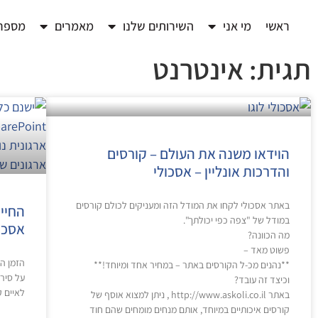
ראשי
מי אני
השירותים שלנו
מאמרים
מספרי
תגית: אינטרנט
הוידאו משנה את העולם – קורסים
והדרכות אונליין – אסכולי
באתר אסכולי לקחו את המודל הזה ומעניקים לכולם קורסים
החיי
במודל של "צפה כפי יכולתך".
אסכולי co.il
מה הכוונה?
פשוט מאד –
הזמן הז
**נהנים מכ-ל הקורסים באתר – במחיר אחד ומיוחד!**
על סיר
וכיצד זה עובד?
לאיים 
באתר http://www.askoli.co.il , ניתן למצוא אוסף של
קורסים איכותיים במיוחד, אותם מנחים מומחים שהם חוד