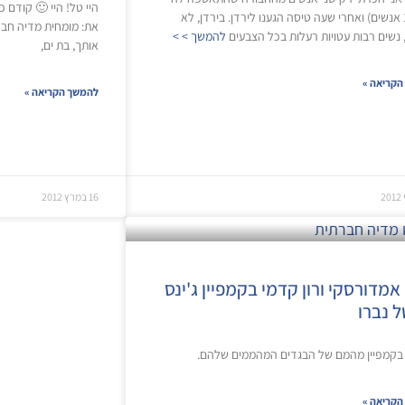
היי טל! היי 🙂 קודם כ
שם (12 אנשים) ואחרי שעה טיסה הגענו לירדן. בירדן, לא
את: מומחית מדיה חברת
נשים רבות עטויות רעלות בכל הצבעים
להמשך > >
אותך, בת ים,
הקריאה »
להמשך הקריאה »
16 במרץ 2012
מדורסקי ורון קדמי בקמפיין ג'ינס
ל נברו
ו בקמפיין מהמם של הבגדים המהממים שלהם.
הקריאה »