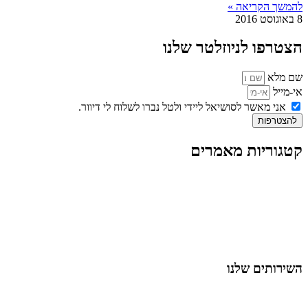
להמשך הקריאה »
8 באוגוסט 2016
הצטרפו לניוזלטר שלנו
שם מלא
אי-מייל
אני מאשר לסושיאל ליידי ולטל נברו לשלוח לי דיוור.
להצטרפות
קטגוריות מאמרים
כל המאמרים
מאמרים על
בינה מלאכותית
מאמרי דיגיטל
נושאים כלליים
לייף-סטייל
החיים בסרטוני וידאו
השירותים שלנו
שיווק ובניית נוכחות באינסטגרם
אסטרטגיה וניהול תוכן