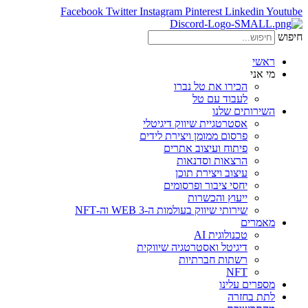
Facebook
Twitter
Instagram
Pinterest
Linkedin
Youtube
חיפוש
ראשי
מי אני
הכירו את טל נברו
לעבוד עם טל
השירותים שלנו
אסטרטגיית שיווק דיגיטלי
פרסום ממומן ויצירת לידים
פיתוח ועיצוב אתרים
הרצאות וסדנאות
עיצוב ויצירת תוכן
יחסי ציבור ופרסומים
ייעוץ והכשרות
שירותי שיווק בעולמות ה-WEB 3 וה-NFT
מאמרים
טכנולוגית AI
דיגיטל ואסטרטגיה שיווקית
רשתות חברתיות
NFT
מספרים עלינו
לתת בחזרה