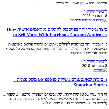
עצמכם: מהו שיווק משפיענים וכיצד
להמשך הקריאה »
18 באפריל 2023
כיצד נמכור יותר בפייסבוק לקהלים מותאמים אישית How
to Sell More With Facebook Custom Audiences
איך נמכור יותר בפייסבוק לקהלים מותאמים אישית פרסום באמצעות
הפייסבוק הוא דרך יעילה וזולה במיוחד לשיווק באינטרנט של כל עסק או
חברה. זוהי שיטה ממוקדת
להמשך הקריאה »
8 בפברואר 2018
5 סיבות שאינסטגרם משיקה סנאפצ'אט משל עצמה –
Snapchat Stories
זה היה עניין של זמן שזה יקרה.. שאינסטגרם יאפשרו סרטוני 24 שעות…
ככל שהשתמשתי יותר באפליקצית סנאפצ'אט עליה כתבתי לאחרונה
(לחיצה כאן), ששומרת לי רגעים מהחיים ל24