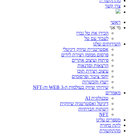
מהתקשורת
צרו קשר
ראשי
מי אני
הכירו את טל נברו
לעבוד עם טל
השירותים שלנו
אסטרטגיית שיווק דיגיטלי
פרסום ממומן ויצירת לידים
פיתוח ועיצוב אתרים
הרצאות וסדנאות
עיצוב ויצירת תוכן
יחסי ציבור ופרסומים
ייעוץ והכשרות
שירותי שיווק בעולמות ה-WEB 3 וה-NFT
מאמרים
טכנולוגית AI
דיגיטל ואסטרטגיה שיווקית
רשתות חברתיות
NFT
מספרים עלינו
לתת בחזרה
מהתקשורת