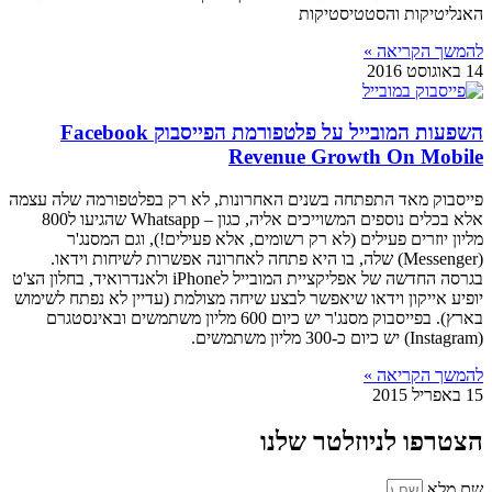
האנליטיקות והסטטיסטיקות
להמשך הקריאה »
14 באוגוסט 2016
השפעות המובייל על פלטפורמת הפייסבוק Facebook
Revenue Growth On Mobile
פייסבוק מאד התפתחה בשנים האחרונות, לא רק בפלטפורמה שלה עצמה
אלא בכלים נוספים המשוייכים אליה, כגון – Whatsapp שהגיעו ל800
מליון יוזרים פעילים (לא רק רשומים, אלא פעילים!), וגם המסנג'ר
(Messenger) שלה, בו היא פתחה לאחרונה אפשרות לשיחות וידאו.
בגרסה החדשה של אפליקציית המובייל לiPhone ולאנדרואיד, בחלון הצ'ט
יופיע אייקון וידאו שיאפשר לבצע שיחה מצולמת (עדיין לא נפתח לשימוש
בארץ). בפייסבוק מסנג'ר יש כיום 600 מליון משתמשים ובאינסטגרם
(Instagram) יש כיום כ-300 מליון משתמשים.
להמשך הקריאה »
15 באפריל 2015
הצטרפו לניוזלטר שלנו
שם מלא