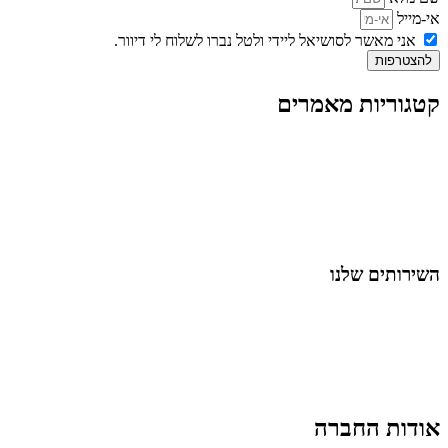
אי-מייל
אני מאשר לסושיאל ליידי ולטל נברו לשלוח לי דיוור.
להצטרפות
קטגוריות מאמרים
כל המאמרים
מאמרים על
בינה מלאכותית
מאמרי דיגיטל
נושאים כלליים
לייף-סטייל
החיים בסרטוני וידאו
השירותים שלנו
שיווק ובניית נוכחות באינסטגרם
אסטרטגיה וניהול תוכן
קמפיינים ממומנים וכלי קידום
עיצוב ופיתוח אתרים ודפי נחיתה
הרצאות וסדנאות
אודות החברה