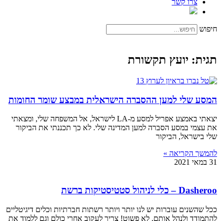
צרו קשר
חיפוש
תגית: יועץ תקשורת
המסע שלי למען ההסברה הישראלית במבצע שומר החומות
יצאתי באמצע אפריל למסע מ-LA לישראל, אל המשפחה שלי, ומצאתי
את עצמי במסע הסברה למען המדינה שלי. לא כך תכננתי את הביקור
שלי בישראל, הביקור
להמשך הקריאה »
31 במאי 2021
Dasheroo – כלי לניהול סטטיסטיקות ברשת
ככל שהשנים עוברות יש לנו יותר ויותר רשתות חברתיות וכלים דיגיטליים
להתמודד ולנהל אותם. לא פשוט! צריך לעקוב אחרי כולם וגם ללמוד את