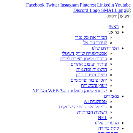
Facebook
Twitter
Instagram
Pinterest
Linkedin
Youtube
חיפוש
ראשי
מי אני
הכירו את טל נברו
לעבוד עם טל
השירותים שלנו
אסטרטגיית שיווק דיגיטלי
פרסום ממומן ויצירת לידים
פיתוח ועיצוב אתרים
הרצאות וסדנאות
עיצוב ויצירת תוכן
יחסי ציבור ופרסומים
ייעוץ והכשרות
שירותי שיווק בעולמות ה-WEB 3 וה-NFT
מאמרים
טכנולוגית AI
דיגיטל ואסטרטגיה שיווקית
רשתות חברתיות
NFT
מספרים עלינו
לתת בחזרה