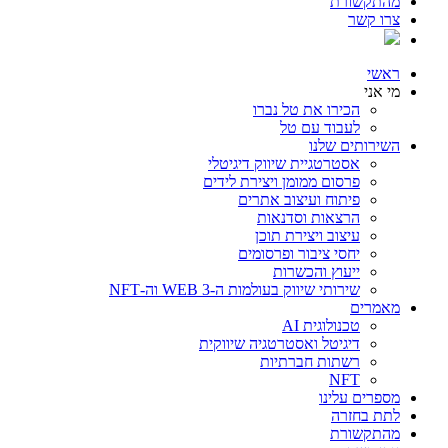
מהתקשורת
צרו קשר
ראשי
מי אני
הכירו את טל נברו
לעבוד עם טל
השירותים שלנו
אסטרטגיית שיווק דיגיטלי
פרסום ממומן ויצירת לידים
פיתוח ועיצוב אתרים
הרצאות וסדנאות
עיצוב ויצירת תוכן
יחסי ציבור ופרסומים
ייעוץ והכשרות
שירותי שיווק בעולמות ה-WEB 3 וה-NFT
מאמרים
טכנולוגית AI
דיגיטל ואסטרטגיה שיווקית
רשתות חברתיות
NFT
מספרים עלינו
לתת בחזרה
מהתקשורת