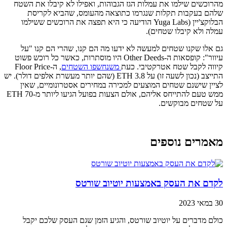
מהרוכשים שילמו את עמלות הגז הגבוהות, ואפילו לא קיבלו את השטח
שלהם בעקבות תקלות שנגרמו כתוצאה מהעומס, שהביא לקריסת
הבלוקצ'יין (Yuga Labs הודיעה כי היא תפצה את הרוכשים ששילמו
עמלה ולא קיבלו שטחים).
גם אלו שקנו שטחים למעשה לא ידעו מה הם קנו, שהרי הם קנו "על
עיוור": קופסאות ה-Other Deeds היו מוסתרות, כאשר כל רוכש פשוט
קיווה לקבל שטח אטרקטיבי. כעת
משנחשפו השטחים
, ה-Floor Price
התייצב (נכון לשעה זו) על 3.8 ETH (שהם יותר מעשרת אלפים דולר). יש
לציין שישנם שטחים המוצעים למכירה במחירים אסטרונומיים, שאין
ממש טעם להתייחס אליהם, אולם הצעות בפועל הגיעו ליותר מ-70 ETH
על שטחים מבוקשים.
מאמרים נוספים
לקדם את העסק באמצעות יוטיוב שורטס
30 במאי 2023
כולם מדברים על יוטיוב שורטס, והגיע הזמן שגם העסק שלכם יקבל