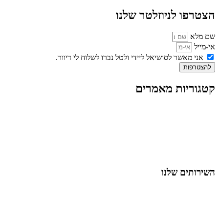
הצטרפו לניוזלטר שלנו
שם מלא
אי-מייל
אני מאשר לסושיאל ליידי ולטל נברו לשלוח לי דיוור.
להצטרפות
קטגוריות מאמרים
כל המאמרים
מאמרים על
בינה מלאכותית
מאמרי דיגיטל
נושאים כלליים
לייף-סטייל
החיים בסרטוני וידאו
השירותים שלנו
שיווק ובניית נוכחות באינסטגרם
אסטרטגיה וניהול תוכן
קמפיינים ממומנים וכלי קידום
עיצוב ופיתוח אתרים ודפי נחיתה