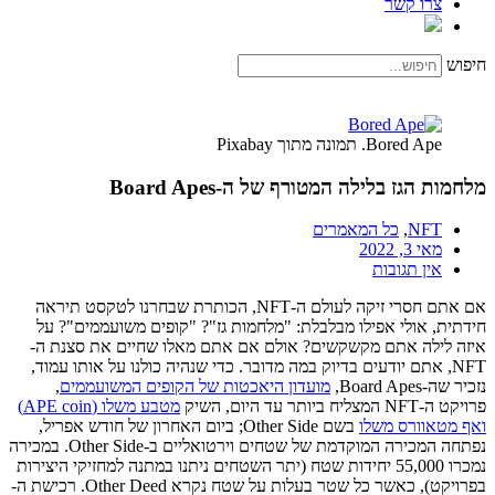
צרו קשר
חיפוש
Bored Ape. תמונה מתוך Pixabay
מלחמות הגז בלילה המטורף של ה-Board Apes
NFT
,
כל המאמרים
מאי 3, 2022
אין תגובות
אם אתם חסרי זיקה לעולם ה-NFT, הכותרת שבחרנו לטקסט תיראה
חידתית, אולי אפילו מבלבלת: "מלחמות גז"? "קופים משועממים"? על
איזה לילה אתם מקשקשים? אולם אם אתם מאלו שחיים את סצנת ה-
NFT, אתם יודעים בדיוק במה מדובר. כדי שנהיה כולנו על אותו עמוד,
נזכיר שה-Board Apes,
מועדון היאכטות של הקופים המשועממים
,
פרויקט ה-NFT המצליח ביותר עד היום, השיק
מטבע משלו (APE coin)
ואף מטאוורס משלו
בשם Other Side; ביום האחרון של חודש אפריל,
נפתחה המכירה המוקדמת של שטחים וירטואליים ב-Other Side. במכירה
נמכרו 55,000 יחידות שטח (יתר השטחים ניתנו במתנה למחזיקי היצירות
בפרויקט), כאשר כל שטר בעלות על שטח נקרא Other Deed. רכישת ה-