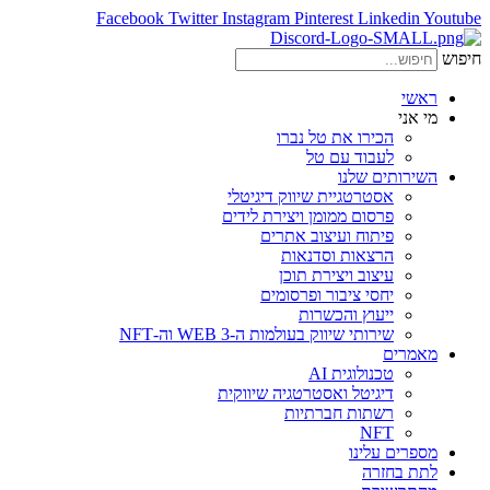
Facebook
Twitter
Instagram
Pinterest
Linkedin
Youtube
חיפוש
ראשי
מי אני
הכירו את טל נברו
לעבוד עם טל
השירותים שלנו
אסטרטגיית שיווק דיגיטלי
פרסום ממומן ויצירת לידים
פיתוח ועיצוב אתרים
הרצאות וסדנאות
עיצוב ויצירת תוכן
יחסי ציבור ופרסומים
ייעוץ והכשרות
שירותי שיווק בעולמות ה-WEB 3 וה-NFT
מאמרים
טכנולוגית AI
דיגיטל ואסטרטגיה שיווקית
רשתות חברתיות
NFT
מספרים עלינו
לתת בחזרה