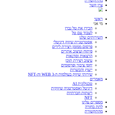
מהתקשורת
צרו קשר
ראשי
מי אני
הכירו את טל נברו
לעבוד עם טל
השירותים שלנו
אסטרטגיית שיווק דיגיטלי
פרסום ממומן ויצירת לידים
פיתוח ועיצוב אתרים
הרצאות וסדנאות
עיצוב ויצירת תוכן
יחסי ציבור ופרסומים
ייעוץ והכשרות
שירותי שיווק בעולמות ה-WEB 3 וה-NFT
מאמרים
טכנולוגית AI
דיגיטל ואסטרטגיה שיווקית
רשתות חברתיות
NFT
מספרים עלינו
לתת בחזרה
מהתקשורת