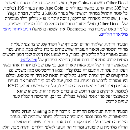
Other Deed נעשתה ב-Ape Coin, כאשר כל שטח נמכר במחיר ראשוני
של 305 אייפ קוינז, כאשר נכון להיום, Ape Coin שווה בערך 19$ (כלומר,
כל שטח התחיל במחיר ראשוני של בערך 5,800$). כלומר, חברת Yuga
Labs, שעומדת מאחורי הפרויקט, גייסה יותר מ-300 מיליון דולר ממכירה
של Other Deeds, ואילו מחזור המכירות הכולל (הכולל מכירות משניות,
כלומר כאלו שמכרו מיד ב-Opensea את השטחים שקנו)
הגיע ליותר מחצי
מיליארד דולרים
.
הבעיה הייתה, שלאור ההייפ המטורף של הפרויקט, שיצר צפי לעליית
מחירי השטחים, ולאור העובדה שהשטחים נמכרו כולם בבת אחת, נוצר
עומס מטורף על הבלוקצ'יין. כזכור, כדי למנוע את המצב שבו המון רוכשים
מנסים לבצע עסקאות בבת אחת, הומצא הפתרון של
ווייטליסט
,
שמאפשר פיזור של העסקאות לאורך זמן, במקום שכולם יתחרו אחד בשני
ויעלו את עלויות התעבורה בבלוקצ'יין (מאז הווייטליסט מאז משמש גם
פרויקטים לצורך יצירת הייפ). בקולקציה הזאת לא היה ווייטליסט, וכולם
היו אמורים לרכוש בו זמנית. עם זאת, יוגה לאבס קיוו לפתור את בעיית
העומס (אותו צפו מראש במידה מסוימת), על ידי שימוש בארנקי KYC
(כלומר, ארנקים בהם הרוכשים עוברים אימות זהות, משהו שהוא
לכשעצמו על פניו אנטי-Web3 בעליל). כמו כן, הרכישה הוגבלה לעד
שניים לרוכש.
הבעיה הייתה העומסים החריגים: מדובר היה ב-Minting הגדול ביותר
בהיסטוריה, פי כמה וכמה מהמכירה הגדולה ביותר שקדמה לה. בערב
המכירה כאשר כולם ניסו לקנות בבת אחת חתיכת שטח וירטואלית,
החלה מלחמת גז קיצונית, ומחירי הגז הגיעו לאלפי דולרים. יתרה מכך, חלק