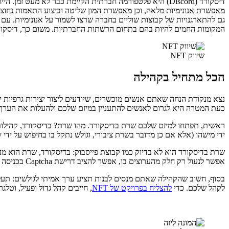
דיסקורד (Discord) היא פלטפורמה חברתית הקיימת כבר לא מ
מאפשרת אנונימיות מלאה, וכן מאפשרת המון שליטה וביצוע התאמות נחוצות 
גם להתארגנויות של קבוצות שוליים בחברה שרצו לשמור על אנונימיות. עם 
המקומות החמים להיות בהם בתחום הרשתות החברתיות. משום כך, דיסקורד היא מקום מעולה לשווק את מי
שיווק NFT
הכל מתחיל בקהילה
כעת המטרה היא לגרום לאנשים להתעניין במיזם שלכם ולהעלות את הערך
ידי מישהו (אלא אם כן מדובר בשרת ציבורי, וגולש נתקל בו בחיפוש על ידי Discovery). משום כך, שווה לכם "להתערבב" בשרתים אחרים, ולהזמין משתמשים גם לשרת שלכם, כדי להגדיל את הנוכחות בו.
שרת בדיסקורד הוא לא בדיוק כמו קבוצת פייסבוק: בדיסקורד, שרת הוא מעי
אפשר לנעול רק חלק מהערוצים בו, אפשר להציב דרישת Captcha בכניסה כדי למנוע כניסה של בוטים, ואפשר לנהל הרשאות משתמשים ודרגות משתמשים בתוך השרת.
לקהל שלכם. כדי
להצליח בפרויקט של NFT
, חייבים קהל גדול ופעיל, וט