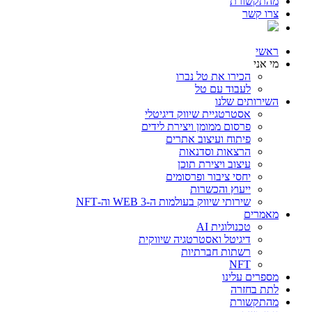
מהתקשורת
צרו קשר
ראשי
מי אני
הכירו את טל נברו
לעבוד עם טל
השירותים שלנו
אסטרטגיית שיווק דיגיטלי
פרסום ממומן ויצירת לידים
פיתוח ועיצוב אתרים
הרצאות וסדנאות
עיצוב ויצירת תוכן
יחסי ציבור ופרסומים
ייעוץ והכשרות
שירותי שיווק בעולמות ה-WEB 3 וה-NFT
מאמרים
טכנולוגית AI
דיגיטל ואסטרטגיה שיווקית
רשתות חברתיות
NFT
מספרים עלינו
לתת בחזרה
מהתקשורת