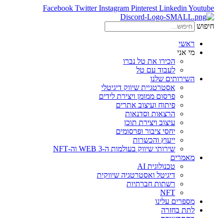
Facebook
Twitter
Instagram
Pinterest
Linkedin
Youtube
חיפוש
ראשי
מי אני
הכירו את טל נברו
לעבוד עם טל
השירותים שלנו
אסטרטגיית שיווק דיגיטלי
פרסום ממומן ויצירת לידים
פיתוח ועיצוב אתרים
הרצאות וסדנאות
עיצוב ויצירת תוכן
יחסי ציבור ופרסומים
ייעוץ והכשרות
שירותי שיווק בעולמות ה-WEB 3 וה-NFT
מאמרים
טכנולוגית AI
דיגיטל ואסטרטגיה שיווקית
רשתות חברתיות
NFT
מספרים עלינו
לתת בחזרה