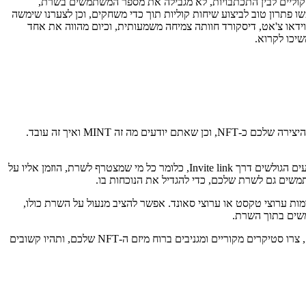
'אטים קוליים לבין התכתבויות, לא מגבילה את מספר המשתמשים בשרת,
 פתרון טוב לביצוע שיחות קוליות תוך כדי משחקים, וכן לצערנו שימשה
וידאו צ'אט, דיסקורד חוותה צמיחה משמעותית, וכיום מהווה את אחד
נצא מנקודת הנחה שאתם אנשים מוכשרים, שיודעים ליצור יצירות גרפיות יפות, מיוחדות ומעניינות; כמו כן, נצא מנקודת הנחה שאתם רוצים לשווק את היצירה שלכם כ-NFT, וכן שאתם יודעים מה זה MINT ואיך זה עובד.
ראשית, תפתחו למיזם שלכם שרת בדיסקורד. מהו שרת? בדיסקורד, קהילות מאורגנות בשרתים, בדומה לקהילות וקבוצות בפייסבוק. אל השרת הזה מגיעים הגולשים דרך Invite link, כלומר כל מי שמצטרף לשרת, הוזמן אליו על
מות ערוצי טקסט או ערוצי סאונד. אפשר להציב מנעול על השרת כולו,
בסוף, חשוב שהקהילה שאתם מנסים לבנות תציע ערך אמיתי לגולשים: תעלו תוכן לקבוצה שלכם, תציעו הזדמנות ל-White Listing למשתמשים נאמנים, צרו סטיקרים מקוריים ומגניבים ברוח מיזם ה-NFT שלכם, ותהיו קשובים