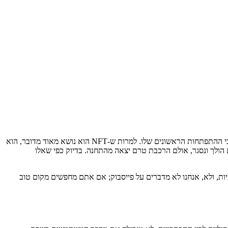
למרות שסביר להניח שגם אתם שמעתם על NFT, ואולי אף ראיתם בחדשות איזה אייטם או שניים בנושא, NFT הוא עדיין עולם מתהווה, הנמצא בשלבי ההתפתחות הראשונים שלו. למרות ש-NFT הוא נושא מאוד מדובר, הוא
וויה אליה הגיע ביטקוין ומטבעות קריפטו יציבים נוספים בשנים האחרונות. רוצה לומר, חלון הזמן של ״לתפוס את גל ה-NFT״ אמנם הולך ונסגר, אולם הרכבת טרם יצאה מהתחנה. בדיוק כפי שאלו
רים. עולם ה-NFT שייך לדור שחי ברשתות חברתיות, ולא, אנחנו לא מדברים על פייסבוק; אם אתם מחפשים מקום טוב