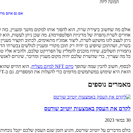
המונה ליזה
אם גם אתם מרותקים לעולם ה-NFT רוצים לדעת את כ
אולם מה שחשוב ביצירת שרת, הוא להפוך אותו למקום מושך ומעניין, כזה
אחרים לשרת (הפרה של מדיניות הפלטפורמה). מה שכן ניתן לעשות, הוא ל
ניתן לעצב לוגו מושקע לשרת, ליצור אמוג'יז מתאימים, לכתוב תקציר מעניין
בשרת, ושהתוכן שיופיע בו יהיה רק תוכן מקורי ומעניין לגולשים (בשרתי הד
(תמורת תשלום), שיהיו מוכנים להמליץ על הפרויקט שלכם, ולהביא אליו 
כל מה שצריך, כדי שהשרת שלכם יהיה מקום מעניין ומדובר, שיגרום לאנש
לבסוף, חשוב להבין שמה שהופך
מיזם NFT למיזם מצליח
הזאת היא שימוש במשתמשים מדומים כדי להעלות את המספרים. גם ב-NFT, כמו בחיים, אתה חייב לפעמים "לזייף עד שתצליח".
מאמרים נוספים
לקדם את העסק באמצעות יוטיוב שורטס
30 במאי 2023
כולם מדברים על יוטיוב שורטס, והגיע הזמן שגם העסק שלכם יקבל נוכחו