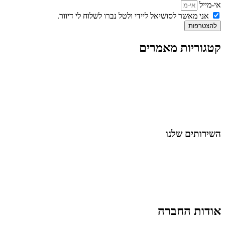
אי-מייל
אני מאשר לסושיאל ליידי ולטל נברו לשלוח לי דיוור.
להצטרפות
קטגוריות מאמרים
כל המאמרים
מאמרים על
בינה מלאכותית
מאמרי דיגיטל
נושאים כלליים
לייף-סטייל
החיים בסרטוני וידאו
השירותים שלנו
שיווק ובניית נוכחות באינסטגרם
אסטרטגיה וניהול תוכן
קמפיינים ממומנים וכלי קידום
עיצוב ופיתוח אתרים ודפי נחיתה
הרצאות וסדנאות
אודות החברה