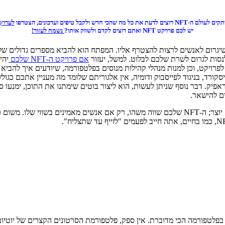
ל מה שהכי חדש ולקבל טיפים ועדכונים, הצטרפו
ל
ערוץ 
יש לכם פרויקט NFT ואתם רוצים לקדם ולשווק אותו?
נשמח לעזור!
 שיגרום לאנשים לרצות להצטרף אליו. המפתח הוא להביא מספרים גדולים 
נסות לגרום לשרת שלכם לבלוט. למשל, יעזור
א
ם פרויקט ה-NFT שלכם
יהי
 לפרויקט, וכן למנות מנהלי קהילות מנוסים בפלטפורמה, שיודעים איך להביא
יסקורד, בניגוד לפייסבוק ודומיה, אין אלגוריתם שלומד מה מעניין אתכם כג
טראפיק. דבר נוסף שניתן לעשות, הוא ליצור בוטים שימתנו את התוכן, ימנ
ים להישאר.
, הוא ההייפ שהוא יוצר; ה-NFT שלכם שווה משהו, רק אם אנשים מאמינים 
ת בפלטפורמה הכי מדוברת. אין ספק, פלטפורמת הסרטונים הקצרים של יוטי