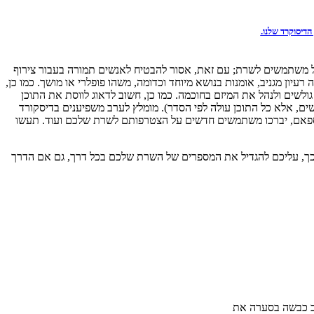
הדיסוקרד שלנו.
של משתמשים לשרת; עם זאת, אסור להבטיח לאנשים תמורה בעבור צירוף
ה רעיון מגניב, אומנות בנושא מיוחד וכדומה, משהו פופלרי או מושך. כמו כן,
 גולשים ולנהל את המיזם בחוכמה. כמו כן, חשוב לדאוג לווסת את התוכן
ולשים, אלא כל התוכן עולה לפי הסדר). מומלץ לערב משפיענים בדיסקורד
עו ספאם, יברכו משתמשים חדשים על הצטרפותם לשרת שלכם ועוד. תעשו
בשווי שלו. משום כך, עליכם להגדיל את המספרים של השרת שלכם בכל דרך, גם אם הדרך
וב כבשה בסערה את