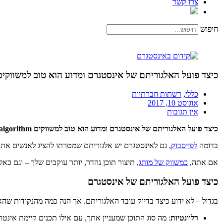
צרו קשר
חיפוש
כיצד פועל האלגוריתם של אינסטגרם ומדוע הוא טוב למשווקים Instagram's algorithm חלק 
כללי
,
רשתות חברתיות
אוגוסט 10, 2017
אין תגובות
כיצד פועל האלגוריתם של אינסטגרם ומדוע הוא טוב למשווקים Instagram's algorithm
בדומה
לפייסבוק
, גם לאינסטגרם יש אלגוריתם שמטרתו להציג לאנשים את 
אם אתה,
כמשווק של מותג,
תיצור תוכן נהדר, יותר עוקבים שלך – וגם כאל
כיצד פועל האלגוריתם של אינסטגרם
בגדול – לא ידוע כיצד בדיוק עובד האלגוריתם. אך הנה כמה מהנקודות שהא
רלוונטיות
: מה סוג התוכן שמעניין אתך, עם אילו תכנים קיימת אינטר