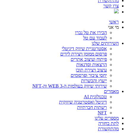
מהתקשורת
צרו קשר
ראשי
מי אני
הכירו את טל נברו
לעבוד עם טל
השירותים שלנו
אסטרטגיית שיווק דיגיטלי
פרסום ממומן ויצירת לידים
פיתוח ועיצוב אתרים
הרצאות וסדנאות
עיצוב ויצירת תוכן
יחסי ציבור ופרסומים
ייעוץ והכשרות
שירותי שיווק בעולמות ה-WEB 3 וה-NFT
מאמרים
טכנולוגית AI
דיגיטל ואסטרטגיה שיווקית
רשתות חברתיות
NFT
מספרים עלינו
לתת בחזרה
מהתקשורת