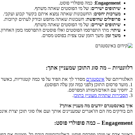
Engagement
: כמה פופולרי פוסט.
שיתופים ישירים
: של מי הפוסטים שאתה משתף.
מערכות יחסים
: החשבונות שאתה נמצא איתם בקשר קבוע ועקבי.
פרופילים שחיפשת
: חשבונות שאתה מחפש ובודק לעתים קרובות.
שיתופים ישירים
: של מי הפוסטים שאתה משתף.
עיתוי
: מתי התפרסמו הפוסטים ואלו פוסטים התפרסמו בזמן האחרון.
משך זמן
: משך הזמן שבו צפית בפוסט מסוים.
רלוונטיות – מה סוג התוכן שמעניין אתך:
האלגוריתם של
אינסטגרם
מסדר לך את הפיד על פי כמה קטגוריות, כאשר הת
1. מועד פרסום התוכן (לפני כמה זמן עלה הפוסט).
2. יחסיך עם האדם/המותג המפרסם.
3.
הסבירות שתהיה מעוניין בתוכן
.
איך באינסטגרם יודעים מה מעניין אותך?
הם בודקים מה הם הז'אנרים שמעניינים אותך ועם אלו סוגי תוכן יצרת אינ
Engagement – כמה פופולרי פוסט:
כאשר אדם או מותג מפרסם פוסט, האלגוריתמים קודם כל מציגים את הפוסט