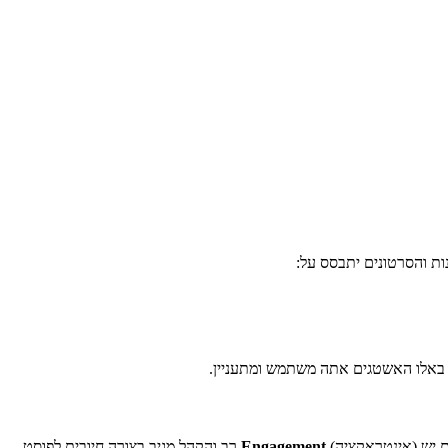
ות והסרטונים יתבסס על:
ים באלו האשטגים אתה משתמש ומתעניין.
ם יש (אינטראקציה)
Engagement
רב והקהל מגיב בצורה חיובית לפוסט