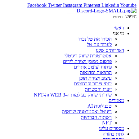
Facebook
Twitter
Instagram
Pinterest
Linkedin
Youtube
חיפוש
ראשי
מי אני
הכירו את טל נברו
לעבוד עם טל
השירותים שלנו
אסטרטגיית שיווק דיגיטלי
פרסום ממומן ויצירת לידים
פיתוח ועיצוב אתרים
הרצאות וסדנאות
עיצוב ויצירת תוכן
יחסי ציבור ופרסומים
ייעוץ והכשרות
שירותי שיווק בעולמות ה-WEB 3 וה-NFT
מאמרים
טכנולוגית AI
דיגיטל ואסטרטגיה שיווקית
רשתות חברתיות
NFT
מספרים עלינו
לתת בחזרה