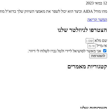
12 במאי 2023
מהו מודל AIDA וכיצד הוא יכול לשפר את מאמצי השיווק שלך בדוא"ל מודל AIDA הוא כלי רב עוצמה שיכול לעזור לך לשפר את מאמצי השיווק
המשך קריאה
הצטרפו לניוזלטר שלנו
שם מלא
אי-מייל
אני מאשר לסושיאל ליידי ולטל נברו לשלוח לי דיוור.
להצטרפות
קטגוריות מאמרים
כל המאמרים
מאמרים על
בינה מלאכותית
מאמרי דיגיטל
נושאים כלליים
לייף-סטייל
החיים בסרטוני וידאו
השירותים שלנו