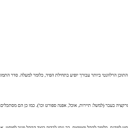
וכן הרלוונטי ביותר עבורך יופיע בתחילת הפיד, כלומר למעלה. סדר התמונ
טרקציה בעבר (למשל: תיירות, אוכל, אפנה ספורט וכו'). כמו כן הם מסתכל
 למדגם, כלומר לקהל מצומצם. כך ניתן לבדוק כיצד הקהל מגיב לפוסט. א