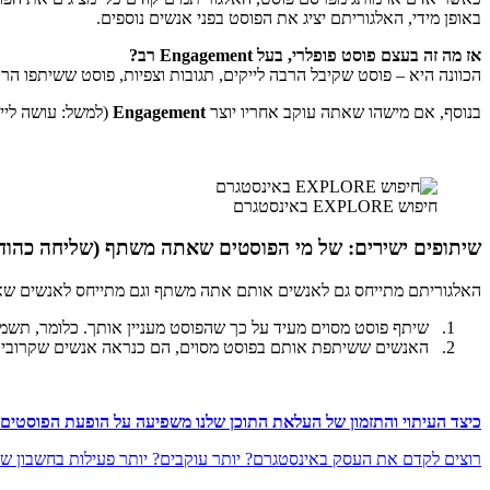
באופן מידי, האלגוריתם יציג את הפוסט בפני אנשים נוספים.
אז מה זה בעצם פוסט פופלרי, בעל Engagement רב?
הכוונה היא – פוסט שקיבל הרבה לייקים, תגובות וצפיות, פוסט ששיתפו הרב
בנוסף, אם מישהו שאתה עוקב אחריו יוצר
Engagement
(למשל: עושה לייק
חיפוש EXPLORE באינסטגרם
שיתופים ישירים: של מי הפוסטים שאתה משתף (שליחה כהוד
האלגוריתם מתייחס גם לאנשים אותם אתה משתף וגם מתייחס לאנשים שאת 
שיתף פוסט מסוים מעיד על כך שהפוסט מעניין אותך. כלומר, תשמח 
האנשים ששיתפת אותם בפוסט מסוים, הם כנראה אנשים שקרובים א
כיצד העיתוי והתזמון של העלאת התוכן שלנו משפיעה על הופעת הפוסטים 
רוצים לקדם את העסק באינסטגרם? יותר עוקבים? יותר פעילות בחשבון של