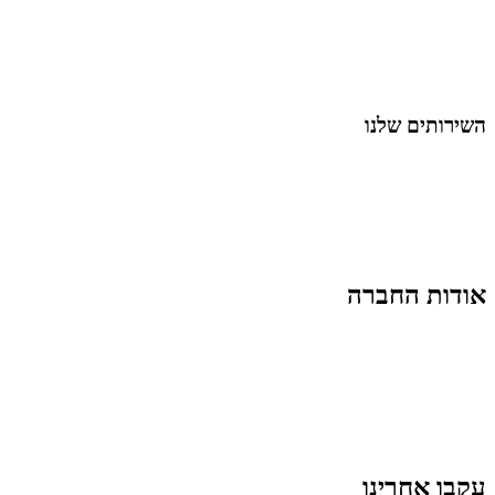
מאמרים על
בינה מלאכותית
מאמרי דיגיטל
נושאים כלליים
לייף-סטייל
החיים בסרטוני וידאו
השירותים שלנו
שיווק ובניית נוכחות באינסטגרם
אסטרטגיה וניהול תוכן
קמפיינים ממומנים וכלי קידום
עיצוב ופיתוח אתרים ודפי נחיתה
הרצאות וסדנאות
אודות החברה
מי זו טל נברו
לעבוד עם טל
לקוחות מספרים
מהתקשורת:
עיתונות
|
טלוויזיה
תנאי האתר
צור קשר
עקבו אחרינו