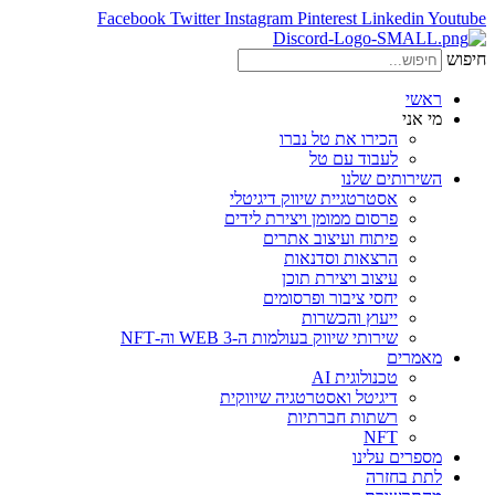
Facebook
Twitter
Instagram
Pinterest
Linkedin
Youtube
חיפוש
ראשי
מי אני
הכירו את טל נברו
לעבוד עם טל
השירותים שלנו
אסטרטגיית שיווק דיגיטלי
פרסום ממומן ויצירת לידים
פיתוח ועיצוב אתרים
הרצאות וסדנאות
עיצוב ויצירת תוכן
יחסי ציבור ופרסומים
ייעוץ והכשרות
שירותי שיווק בעולמות ה-WEB 3 וה-NFT
מאמרים
טכנולוגית AI
דיגיטל ואסטרטגיה שיווקית
רשתות חברתיות
NFT
מספרים עלינו
לתת בחזרה