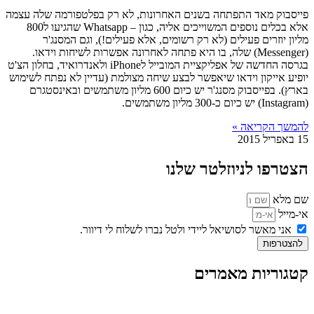
פייסבוק מאד התפתחה בשנים האחרונות, לא רק בפלטפורמה שלה עצמה
אלא בכלים נוספים המשוייכים אליה, כגון – Whatsapp שהגיעו ל800
מליון יוזרים פעילים (לא רק רשומים, אלא פעילים!), וגם המסנג'ר
(Messenger) שלה, בו היא פתחה לאחרונה אפשרות לשיחות וידאו.
בגרסה החדשה של אפליקציית המובייל לiPhone ולאנדרואיד, בחלון הצ'ט
יופיע אייקון וידאו שיאפשר לבצע שיחה מצולמת (עדיין לא נפתח לשימוש
בארץ). בפייסבוק מסנג'ר יש כיום 600 מליון משתמשים ובאינסטגרם
(Instagram) יש כיום כ-300 מליון משתמשים.
להמשך הקריאה »
15 באפריל 2015
הצטרפו לניוזלטר שלנו
שם מלא
אי-מייל
אני מאשר לסושיאל ליידי ולטל נברו לשלוח לי דיוור.
להצטרפות
קטגוריות מאמרים
כל המאמרים