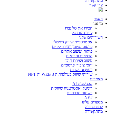
מהתקשורת
צרו קשר
ראשי
מי אני
הכירו את טל נברו
לעבוד עם טל
השירותים שלנו
אסטרטגיית שיווק דיגיטלי
פרסום ממומן ויצירת לידים
פיתוח ועיצוב אתרים
הרצאות וסדנאות
עיצוב ויצירת תוכן
יחסי ציבור ופרסומים
ייעוץ והכשרות
שירותי שיווק בעולמות ה-WEB 3 וה-NFT
מאמרים
טכנולוגית AI
דיגיטל ואסטרטגיה שיווקית
רשתות חברתיות
NFT
מספרים עלינו
לתת בחזרה
מהתקשורת