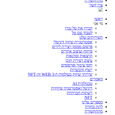
מהתקשורת
צרו קשר
ראשי
מי אני
הכירו את טל נברו
לעבוד עם טל
השירותים שלנו
אסטרטגיית שיווק דיגיטלי
פרסום ממומן ויצירת לידים
פיתוח ועיצוב אתרים
הרצאות וסדנאות
עיצוב ויצירת תוכן
יחסי ציבור ופרסומים
ייעוץ והכשרות
שירותי שיווק בעולמות ה-WEB 3 וה-NFT
מאמרים
טכנולוגית AI
דיגיטל ואסטרטגיה שיווקית
רשתות חברתיות
NFT
מספרים עלינו
לתת בחזרה
מהתקשורת