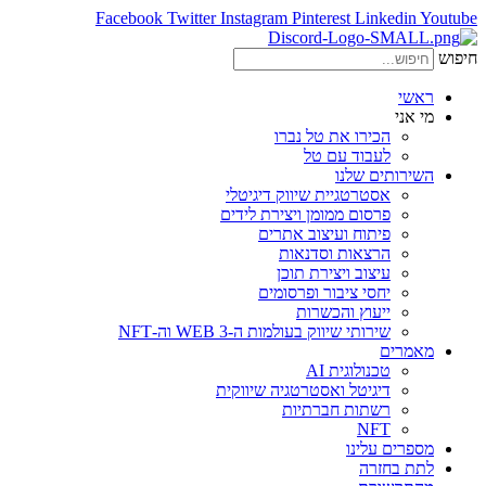
Facebook
Twitter
Instagram
Pinterest
Linkedin
Youtube
חיפוש
ראשי
מי אני
הכירו את טל נברו
לעבוד עם טל
השירותים שלנו
אסטרטגיית שיווק דיגיטלי
פרסום ממומן ויצירת לידים
פיתוח ועיצוב אתרים
הרצאות וסדנאות
עיצוב ויצירת תוכן
יחסי ציבור ופרסומים
ייעוץ והכשרות
שירותי שיווק בעולמות ה-WEB 3 וה-NFT
מאמרים
טכנולוגית AI
דיגיטל ואסטרטגיה שיווקית
רשתות חברתיות
NFT
מספרים עלינו
לתת בחזרה