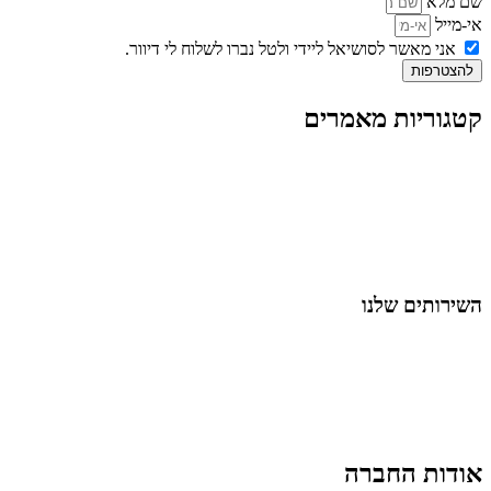
שם מלא
אי-מייל
אני מאשר לסושיאל ליידי ולטל נברו לשלוח לי דיוור.
להצטרפות
קטגוריות מאמרים
כל המאמרים
מאמרים על
בינה מלאכותית
מאמרי דיגיטל
נושאים כלליים
לייף-סטייל
החיים בסרטוני וידאו
השירותים שלנו
שיווק ובניית נוכחות באינסטגרם
אסטרטגיה וניהול תוכן
קמפיינים ממומנים וכלי קידום
עיצוב ופיתוח אתרים ודפי נחיתה
הרצאות וסדנאות
אודות החברה