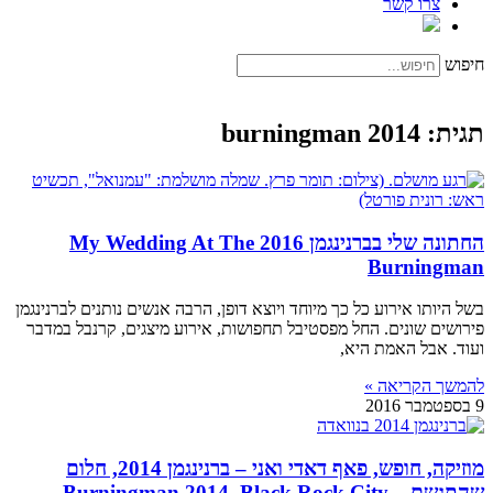
צרו קשר
חיפוש
תגית: burningman 2014
החתונה שלי בברנינגמן 2016 My Wedding At The
Burningman
בשל היותו אירוע כל כך מיוחד ויוצא דופן, הרבה אנשים נותנים לברנינגמן
פירושים שונים. החל מפסטיבל תחפושות, אירוע מיצגים, קרנבל במדבר
ועוד. אבל האמת היא,
להמשך הקריאה »
9 בספטמבר 2016
מוזיקה, חופש, פאף דאדי ואני – ברנינגמן 2014, חלום
שהתגשם – Burningman 2014, Black Rock City