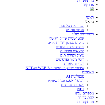
מהתקשורת
צרו קשר
ראשי
מי אני
הכירו את טל נברו
לעבוד עם טל
השירותים שלנו
אסטרטגיית שיווק דיגיטלי
פרסום ממומן ויצירת לידים
פיתוח ועיצוב אתרים
הרצאות וסדנאות
עיצוב ויצירת תוכן
יחסי ציבור ופרסומים
ייעוץ והכשרות
שירותי שיווק בעולמות ה-WEB 3 וה-NFT
מאמרים
טכנולוגית AI
דיגיטל ואסטרטגיה שיווקית
רשתות חברתיות
NFT
מספרים עלינו
לתת בחזרה
מהתקשורת