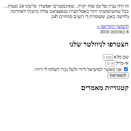
זה היה עניין של זמן שזה יקרה.. שאינסטגרם יאפשרו סרטוני 24 שעות…
ככל שהשתמשתי יותר באפליקצית סנאפצ'אט עליה כתבתי לאחרונה
(לחיצה כאן), ששומרת לי רגעים מהחיים ל24
להמשך הקריאה »
8 באוגוסט 2016
הצטרפו לניוזלטר שלנו
שם מלא
אי-מייל
אני מאשר לסושיאל ליידי ולטל נברו לשלוח לי דיוור.
להצטרפות
קטגוריות מאמרים
כל המאמרים
מאמרים על
בינה מלאכותית
מאמרי דיגיטל
נושאים כלליים
לייף-סטייל
החיים בסרטוני וידאו