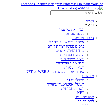
Facebook
Twitter
Instagram
Pinterest
Linkedin
Youtube
חיפוש
ראשי
מי אני
הכירו את טל נברו
לעבוד עם טל
השירותים שלנו
אסטרטגיית שיווק דיגיטלי
פרסום ממומן ויצירת לידים
פיתוח ועיצוב אתרים
הרצאות וסדנאות
עיצוב ויצירת תוכן
יחסי ציבור ופרסומים
ייעוץ והכשרות
שירותי שיווק בעולמות ה-WEB 3 וה-NFT
מאמרים
טכנולוגית AI
דיגיטל ואסטרטגיה שיווקית
רשתות חברתיות
NFT
מספרים עלינו
לתת בחזרה