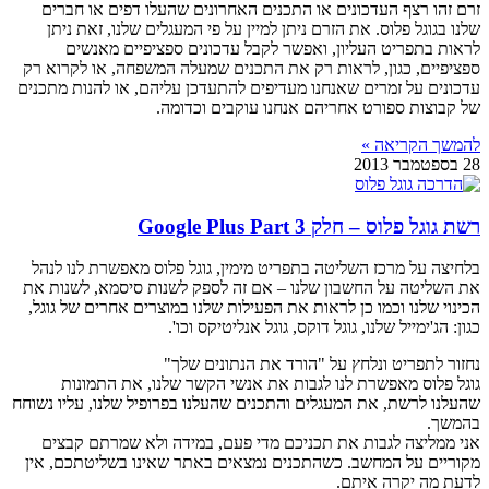
זרם זהו רצף העדכונים או התכנים האחרונים שהעלו דפים או חברים
שלנו בגוגל פלוס. את הזרם ניתן למיין על פי המעגלים שלנו, זאת ניתן
לראות בתפריט העליון, ואפשר לקבל עדכונים ספציפיים מאנשים
ספציפיים, כגון, לראות רק את התכנים שמעלה המשפחה, או לקרוא רק
עדכונים על זמרים שאנחנו מעדיפים להתעדכן עליהם, או להנות מתכנים
של קבוצות ספורט אחריהם אנחנו עוקבים וכדומה.
להמשך הקריאה »
28 בספטמבר 2013
רשת גוגל פלוס – חלק 3 Google Plus Part
בלחיצה על מרכז השליטה בתפריט מימין, גוגל פלוס מאפשרת לנו לנהל
את השליטה על החשבון שלנו – אם זה לספק לשנות סיסמא, לשנות את
הכינוי שלנו וכמו כן לראות את הפעילות שלנו במוצרים אחרים של גוגל,
כגון: הג'ימייל שלנו, גוגל דוקס, גוגל אנליטיקס וכו'.
נחזור לתפריט ונלחץ על "הורד את הנתונים שלך"
גוגל פלוס מאפשרת לנו לגבות את אנשי הקשר שלנו, את התמונות
שהעלנו לרשת, את המעגלים והתכנים שהעלנו בפרופיל שלנו, עליו נשוחח
בהמשך.
אני ממליצה לגבות את תכניכם מדי פעם, במידה ולא שמרתם קבצים
מקוריים על המחשב. כשהתכנים נמצאים באתר שאינו בשליטתכם, אין
לדעת מה יקרה איתם.