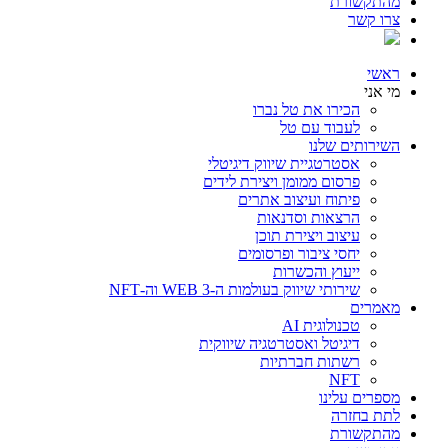
מהתקשורת
צרו קשר
ראשי
מי אני
הכירו את טל נברו
לעבוד עם טל
השירותים שלנו
אסטרטגיית שיווק דיגיטלי
פרסום ממומן ויצירת לידים
פיתוח ועיצוב אתרים
הרצאות וסדנאות
עיצוב ויצירת תוכן
יחסי ציבור ופרסומים
ייעוץ והכשרות
שירותי שיווק בעולמות ה-WEB 3 וה-NFT
מאמרים
טכנולוגית AI
דיגיטל ואסטרטגיה שיווקית
רשתות חברתיות
NFT
מספרים עלינו
לתת בחזרה
מהתקשורת