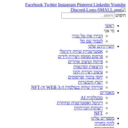
Facebook
Twitter
Instagram
Pinterest
Linkedin
Youtube
חיפוש
ראשי
מי אני
הכירו את טל נברו
לעבוד עם טל
השירותים שלנו
אסטרטגיית שיווק דיגיטלי
פרסום ממומן ויצירת לידים
פיתוח ועיצוב אתרים
הרצאות וסדנאות
עיצוב ויצירת תוכן
יחסי ציבור ופרסומים
ייעוץ והכשרות
שירותי שיווק בעולמות ה-WEB 3 וה-NFT
מאמרים
טכנולוגית AI
דיגיטל ואסטרטגיה שיווקית
רשתות חברתיות
NFT
מספרים עלינו
לתת בחזרה