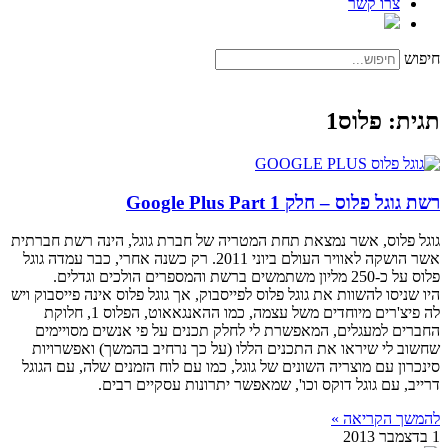
צרו קשר
חיפוש
תגית: פלוס1
רשת גוגל פלוס – חלק 1 Google Plus Part
גוגל פלוס, אשר נמצאת תחת המטריה של חברת גוגל, הינה רשת חברתית
אשר הושקה לאוויר העולם ביוני 2011. רק כשנה אחרי, כבר עמדה גוגל
פלוס על כ-250 מליון משתמשים ברשת והמספרים הולכים וגדלים.
היו שניסו להשוות את גוגל פלוס לפייסבוק, אך גוגל פלוס אינה פייסבוק ויש
לה פיצ'רים מיוחדים משל עצמה, כמו ההאנגאאוט, הפלוס 1, חלוקת
החברים למעגלים, המאפשרת לי לחלק תכנים על פי אנשים מסויימים
שחשוב לי שיראו את התכנים הללו (על כך נרחיב בהמשך) ואפשרויות
סינכרון עם מוצריה השונים של גוגל, כמו עם לוח הזמנים שלה, עם הגוגל
דרייב, עם גוגל דוקס וכו', שמאפשר יתרונות עסקיים רבים.
להמשך הקריאה »
1 בדצמבר 2013