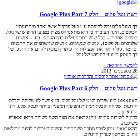
רשת גוגל פלוס – חלק 7 Google Plus Part
דף בגוגל פלוס יכול להיפתח ע"י בעל פרופיל אישי ואחד מיתרונותיו
הבולטים, הינה העובדה כי הוא מתאנדקס מצוין במנועי החיפוש של גוגל.
במילים אחרות – ככל שיש יותר פעילות בדף העסקי, כגון – אנשים
שלוחצים על פלוס1, אנשים שמגיבים, אנשים שמשתפים את התכנים
וכדומה, גוגל רואה את הפעילות הזו כיתרון וכזכות לקדם את התוכן של
דף העסק במנועי החיפוש של גוגל.
להמשך הקריאה »
28 בספטמבר 2013
רשת גוגל פלוס – חלק 6 Google Plus Part
האנגאאוט הינו שירות הצ'ט של גוגל פלוס, המאפשר לנו שליחה וקבלת
הודעות, שליחה וקבלת תמונות והפיצ'ר המעניין ביותר לעסק שלנו, הינו
הוידאו צ'ט.
בדומה לשירות סקייפ, ניתן לראות את הצד השני בשיחת וידאו ואאודיו
משולבת.
בהאנגאאוט ניתן לצרף מספר משתתפים והשיחות יכולות להיות מוקלטות
אח"כ כסרטון לערוץ היוטיוב.