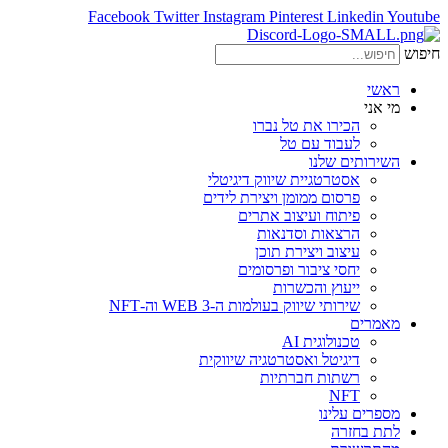
Facebook
Twitter
Instagram
Pinterest
Linkedin
Youtube
חיפוש
ראשי
מי אני
הכירו את טל נברו
לעבוד עם טל
השירותים שלנו
אסטרטגיית שיווק דיגיטלי
פרסום ממומן ויצירת לידים
פיתוח ועיצוב אתרים
הרצאות וסדנאות
עיצוב ויצירת תוכן
יחסי ציבור ופרסומים
ייעוץ והכשרות
שירותי שיווק בעולמות ה-WEB 3 וה-NFT
מאמרים
טכנולוגית AI
דיגיטל ואסטרטגיה שיווקית
רשתות חברתיות
NFT
מספרים עלינו
לתת בחזרה