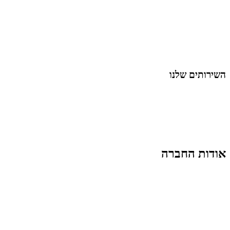
כל המאמרים
מאמרים על
בינה מלאכותית
מאמרי דיגיטל
נושאים כלליים
לייף-סטייל
החיים בסרטוני וידאו
השירותים שלנו
שיווק ובניית נוכחות באינסטגרם
אסטרטגיה וניהול תוכן
קמפיינים ממומנים וכלי קידום
עיצוב ופיתוח אתרים ודפי נחיתה
הרצאות וסדנאות
אודות החברה
מי זו טל נברו
לעבוד עם טל
לקוחות מספרים
מהתקשורת:
עיתונות
|
טלוויזיה
תנאי האתר
צור קשר