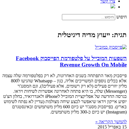
צרו קשר
חיפוש
תגית: ייעוץ מדיה דיגיטלית
השפעות המובייל על פלטפורמת הפייסבוק Facebook
Revenue Growth On Mobile
פייסבוק מאד התפתחה בשנים האחרונות, לא רק בפלטפורמה שלה עצמה
אלא בכלים נוספים המשוייכים אליה, כגון – Whatsapp שהגיעו ל800
מליון יוזרים פעילים (לא רק רשומים, אלא פעילים!), וגם המסנג'ר
(Messenger) שלה, בו היא פתחה לאחרונה אפשרות לשיחות וידאו.
בגרסה החדשה של אפליקציית המובייל לiPhone ולאנדרואיד, בחלון הצ'ט
יופיע אייקון וידאו שיאפשר לבצע שיחה מצולמת (עדיין לא נפתח לשימוש
בארץ). בפייסבוק מסנג'ר יש כיום 600 מליון משתמשים ובאינסטגרם
(Instagram) יש כיום כ-300 מליון משתמשים.
להמשך הקריאה »
15 באפריל 2015