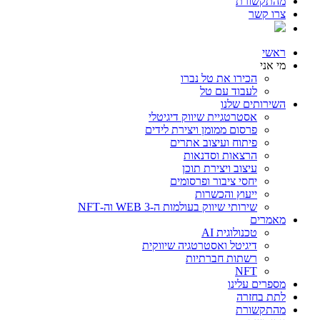
מהתקשורת
צרו קשר
ראשי
מי אני
הכירו את טל נברו
לעבוד עם טל
השירותים שלנו
אסטרטגיית שיווק דיגיטלי
פרסום ממומן ויצירת לידים
פיתוח ועיצוב אתרים
הרצאות וסדנאות
עיצוב ויצירת תוכן
יחסי ציבור ופרסומים
ייעוץ והכשרות
שירותי שיווק בעולמות ה-WEB 3 וה-NFT
מאמרים
טכנולוגית AI
דיגיטל ואסטרטגיה שיווקית
רשתות חברתיות
NFT
מספרים עלינו
לתת בחזרה
מהתקשורת