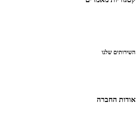
כל המאמרים
מאמרים על
בינה מלאכותית
מאמרי דיגיטל
נושאים כלליים
לייף-סטייל
החיים בסרטוני וידאו
השירותים שלנו
שיווק ובניית נוכחות באינסטגרם
אסטרטגיה וניהול תוכן
קמפיינים ממומנים וכלי קידום
עיצוב ופיתוח אתרים ודפי נחיתה
הרצאות וסדנאות
אודות החברה
מי זו טל נברו
לעבוד עם טל
לקוחות מספרים
מהתקשורת:
עיתונות
|
טלוויזיה
תנאי האתר