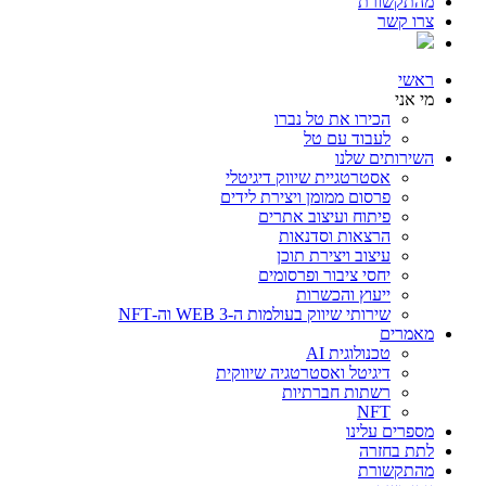
מהתקשורת
צרו קשר
ראשי
מי אני
הכירו את טל נברו
לעבוד עם טל
השירותים שלנו
אסטרטגיית שיווק דיגיטלי
פרסום ממומן ויצירת לידים
פיתוח ועיצוב אתרים
הרצאות וסדנאות
עיצוב ויצירת תוכן
יחסי ציבור ופרסומים
ייעוץ והכשרות
שירותי שיווק בעולמות ה-WEB 3 וה-NFT
מאמרים
טכנולוגית AI
דיגיטל ואסטרטגיה שיווקית
רשתות חברתיות
NFT
מספרים עלינו
לתת בחזרה
מהתקשורת