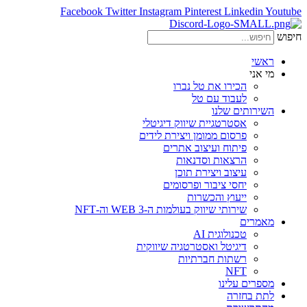
Facebook
Twitter
Instagram
Pinterest
Linkedin
Youtube
חיפוש
ראשי
מי אני
הכירו את טל נברו
לעבוד עם טל
השירותים שלנו
אסטרטגיית שיווק דיגיטלי
פרסום ממומן ויצירת לידים
פיתוח ועיצוב אתרים
הרצאות וסדנאות
עיצוב ויצירת תוכן
יחסי ציבור ופרסומים
ייעוץ והכשרות
שירותי שיווק בעולמות ה-WEB 3 וה-NFT
מאמרים
טכנולוגית AI
דיגיטל ואסטרטגיה שיווקית
רשתות חברתיות
NFT
מספרים עלינו
לתת בחזרה