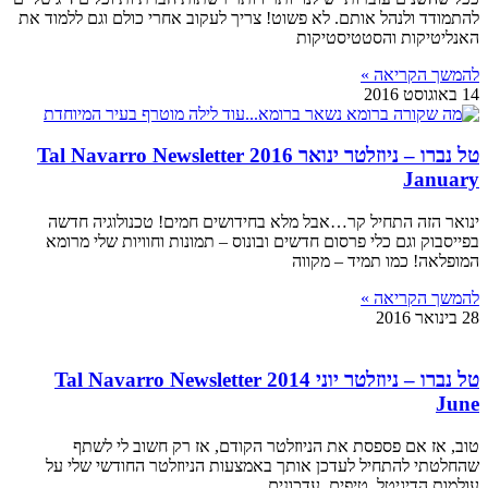
להתמודד ולנהל אותם. לא פשוט! צריך לעקוב אחרי כולם וגם ללמוד את
האנליטיקות והסטטיסטיקות
להמשך הקריאה »
14 באוגוסט 2016
טל נברו – ניוזלטר ינואר 2016 Tal Navarro Newsletter
January
ינואר הזה התחיל קר…אבל מלא בחידושים חמים! טכנולוגיה חדשה
בפייסבוק וגם כלי פרסום חדשים ובונוס – תמונות וחוויות שלי מרומא
המופלאה! כמו תמיד – מקווה
להמשך הקריאה »
28 בינואר 2016
טל נברו – ניוזלטר יוני 2014 Tal Navarro Newsletter
June
טוב, אז אם פספסת את הניוזלטר הקודם, אז רק חשוב לי לשתף
שהחלטתי להתחיל לעדכן אותך באמצעות הניוזלטר החודשי שלי על
עולמות הדיגיטל, טיפים, עדכונים