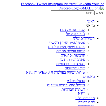
Facebook
Twitter
Instagram
Pinterest
Linkedin
Youtube
חיפוש
ראשי
מי אני
הכירו את טל נברו
לעבוד עם טל
השירותים שלנו
אסטרטגיית שיווק דיגיטלי
פרסום ממומן ויצירת לידים
פיתוח ועיצוב אתרים
הרצאות וסדנאות
עיצוב ויצירת תוכן
יחסי ציבור ופרסומים
ייעוץ והכשרות
שירותי שיווק בעולמות ה-WEB 3 וה-NFT
מאמרים
טכנולוגית AI
דיגיטל ואסטרטגיה שיווקית
רשתות חברתיות
NFT
מספרים עלינו
לתת בחזרה