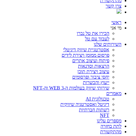
מהתקשורת
צרו קשר
ראשי
מי אני
הכירו את טל נברו
לעבוד עם טל
השירותים שלנו
אסטרטגיית שיווק דיגיטלי
פרסום ממומן ויצירת לידים
פיתוח ועיצוב אתרים
הרצאות וסדנאות
עיצוב ויצירת תוכן
יחסי ציבור ופרסומים
ייעוץ והכשרות
שירותי שיווק בעולמות ה-WEB 3 וה-NFT
מאמרים
טכנולוגית AI
דיגיטל ואסטרטגיה שיווקית
רשתות חברתיות
NFT
מספרים עלינו
לתת בחזרה
מהתקשורת