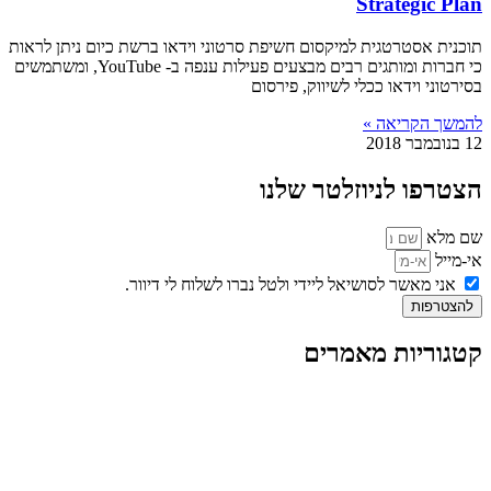
Strategic Plan
תוכנית אסטרטגית למיקסום חשיפת סרטוני וידאו ברשת כיום ניתן לראות
כי חברות ומותגים רבים מבצעים פעילות ענפה ב- YouTube, ומשתמשים
בסירטוני וידאו ככלי לשיווק, פירסום
להמשך הקריאה »
12 בנובמבר 2018
הצטרפו לניוזלטר שלנו
שם מלא
אי-מייל
אני מאשר לסושיאל ליידי ולטל נברו לשלוח לי דיוור.
להצטרפות
קטגוריות מאמרים
כל המאמרים
מאמרים על
בינה מלאכותית
מאמרי דיגיטל
נושאים כלליים
לייף-סטייל