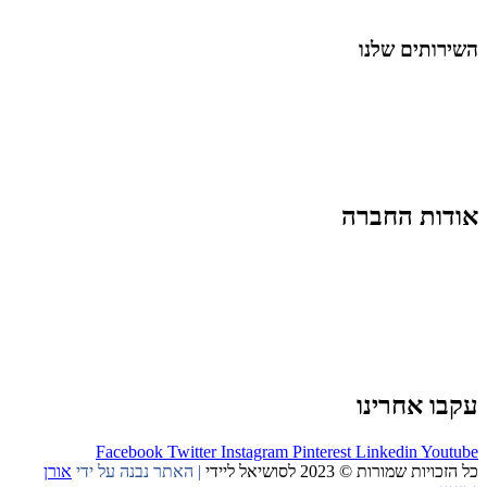
החיים בסרטוני וידאו
השירותים שלנו
שיווק ובניית נוכחות באינסטגרם
אסטרטגיה וניהול תוכן
קמפיינים ממומנים וכלי קידום
עיצוב ופיתוח אתרים ודפי נחיתה
הרצאות וסדנאות
אודות החברה
מי זו טל נברו
לעבוד עם טל
לקוחות מספרים
מהתקשורת:
עיתונות
|
טלוויזיה
תנאי האתר
צור קשר
עקבו אחרינו
Facebook
Twitter
Instagram
Pinterest
Linkedin
Youtube
כל הזכויות שמורות © 2023 לסושיאל ליידי
| האתר נבנה על ידי
אורן