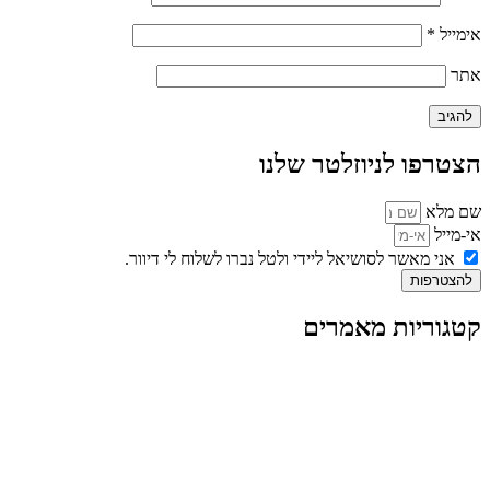
אימייל
*
אתר
הצטרפו לניוזלטר שלנו
שם מלא
אי-מייל
אני מאשר לסושיאל ליידי ולטל נברו לשלוח לי דיוור.
להצטרפות
קטגוריות מאמרים
כל המאמרים
מאמרים על
בינה מלאכותית
מאמרי דיגיטל
נושאים כלליים
לייף-סטייל
החיים בסרטוני וידאו