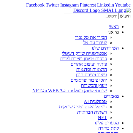
Facebook
Twitter
Instagram
Pinterest
Linkedin
Youtube
חיפוש
ראשי
מי אני
הכירו את טל נברו
לעבוד עם טל
השירותים שלנו
אסטרטגיית שיווק דיגיטלי
פרסום ממומן ויצירת לידים
פיתוח ועיצוב אתרים
הרצאות וסדנאות
עיצוב ויצירת תוכן
יחסי ציבור ופרסומים
ייעוץ והכשרות
שירותי שיווק בעולמות ה-WEB 3 וה-NFT
מאמרים
טכנולוגית AI
דיגיטל ואסטרטגיה שיווקית
רשתות חברתיות
NFT
מספרים עלינו
לתת בחזרה