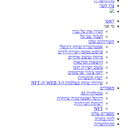
מהתקשורת
צרו קשר
ראשי
מי אני
הכירו את טל נברו
לעבוד עם טל
השירותים שלנו
אסטרטגיית שיווק דיגיטלי
פרסום ממומן ויצירת לידים
פיתוח ועיצוב אתרים
הרצאות וסדנאות
עיצוב ויצירת תוכן
יחסי ציבור ופרסומים
ייעוץ והכשרות
שירותי שיווק בעולמות ה-WEB 3 וה-NFT
מאמרים
טכנולוגית AI
דיגיטל ואסטרטגיה שיווקית
רשתות חברתיות
NFT
מספרים עלינו
לתת בחזרה
מהתקשורת