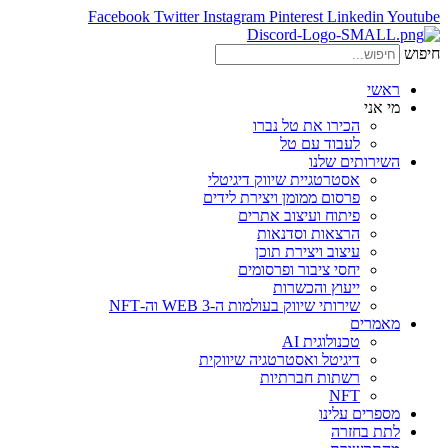
Facebook
Twitter
Instagram
Pinterest
Linkedin
Youtube
חיפוש
ראשי
מי אני
הכירו את טל נברו
לעבוד עם טל
השירותים שלנו
אסטרטגיית שיווק דיגיטלי
פרסום ממומן ויצירת לידים
פיתוח ועיצוב אתרים
הרצאות וסדנאות
עיצוב ויצירת תוכן
יחסי ציבור ופרסומים
ייעוץ והכשרות
שירותי שיווק בעולמות ה-WEB 3 וה-NFT
מאמרים
טכנולוגית AI
דיגיטל ואסטרטגיה שיווקית
רשתות חברתיות
NFT
מספרים עלינו
לתת בחזרה