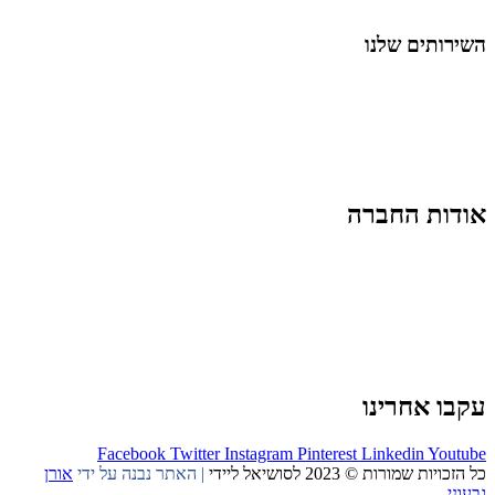
החיים בסרטוני וידאו
השירותים שלנו
שיווק ובניית נוכחות באינסטגרם
אסטרטגיה וניהול תוכן
קמפיינים ממומנים וכלי קידום
עיצוב ופיתוח אתרים ודפי נחיתה
הרצאות וסדנאות
אודות החברה
מי זו טל נברו
לעבוד עם טל
לקוחות מספרים
מהתקשורת:
עיתונות
|
טלוויזיה
תנאי האתר
צור קשר
עקבו אחרינו
Facebook
Twitter
Instagram
Pinterest
Linkedin
Youtube
כל הזכויות שמורות © 2023 לסושיאל ליידי
| האתר נבנה על ידי
אורן
גבעוני