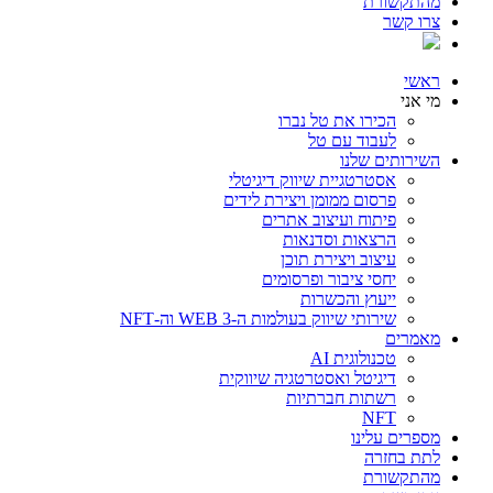
מהתקשורת
צרו קשר
ראשי
מי אני
הכירו את טל נברו
לעבוד עם טל
השירותים שלנו
אסטרטגיית שיווק דיגיטלי
פרסום ממומן ויצירת לידים
פיתוח ועיצוב אתרים
הרצאות וסדנאות
עיצוב ויצירת תוכן
יחסי ציבור ופרסומים
ייעוץ והכשרות
שירותי שיווק בעולמות ה-WEB 3 וה-NFT
מאמרים
טכנולוגית AI
דיגיטל ואסטרטגיה שיווקית
רשתות חברתיות
NFT
מספרים עלינו
לתת בחזרה
מהתקשורת