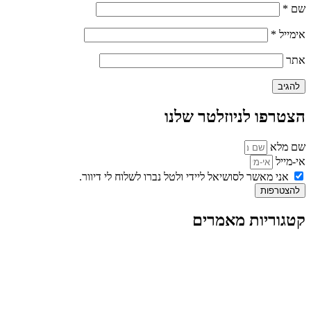
שם
*
אימייל
*
אתר
הצטרפו לניוזלטר שלנו
שם מלא
אי-מייל
אני מאשר לסושיאל ליידי ולטל נברו לשלוח לי דיוור.
להצטרפות
קטגוריות מאמרים
כל המאמרים
מאמרים על
בינה מלאכותית
מאמרי דיגיטל
נושאים כלליים
לייף-סטייל