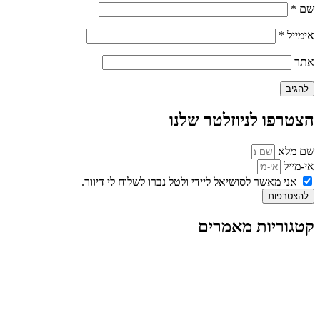
שם
*
אימייל
*
אתר
הצטרפו לניוזלטר שלנו
שם מלא
אי-מייל
אני מאשר לסושיאל ליידי ולטל נברו לשלוח לי דיוור.
להצטרפות
קטגוריות מאמרים
כל המאמרים
מאמרים על
בינה מלאכותית
מאמרי דיגיטל
נושאים כלליים
לייף-סטייל