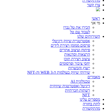
מהתקשורת
צרו קשר
ראשי
מי אני
הכירו את טל נברו
לעבוד עם טל
השירותים שלנו
אסטרטגיית שיווק דיגיטלי
פרסום ממומן ויצירת לידים
פיתוח ועיצוב אתרים
הרצאות וסדנאות
עיצוב ויצירת תוכן
יחסי ציבור ופרסומים
ייעוץ והכשרות
שירותי שיווק בעולמות ה-WEB 3 וה-NFT
מאמרים
טכנולוגית AI
דיגיטל ואסטרטגיה שיווקית
רשתות חברתיות
NFT
מספרים עלינו
לתת בחזרה
מהתקשורת