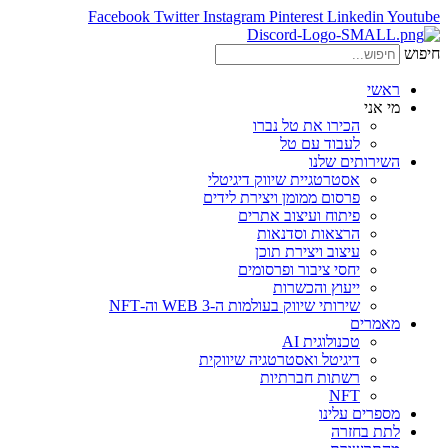
Facebook
Twitter
Instagram
Pinterest
Linkedin
Youtube
חיפוש
ראשי
מי אני
הכירו את טל נברו
לעבוד עם טל
השירותים שלנו
אסטרטגיית שיווק דיגיטלי
פרסום ממומן ויצירת לידים
פיתוח ועיצוב אתרים
הרצאות וסדנאות
עיצוב ויצירת תוכן
יחסי ציבור ופרסומים
ייעוץ והכשרות
שירותי שיווק בעולמות ה-WEB 3 וה-NFT
מאמרים
טכנולוגית AI
דיגיטל ואסטרטגיה שיווקית
רשתות חברתיות
NFT
מספרים עלינו
לתת בחזרה