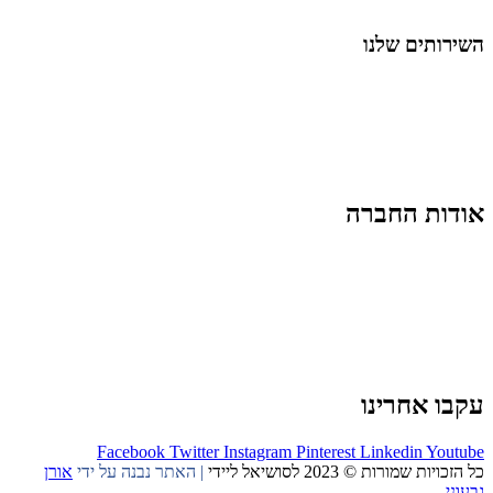
החיים בסרטוני וידאו
השירותים שלנו
שיווק ובניית נוכחות באינסטגרם
אסטרטגיה וניהול תוכן
קמפיינים ממומנים וכלי קידום
עיצוב ופיתוח אתרים ודפי נחיתה
הרצאות וסדנאות
אודות החברה
מי זו טל נברו
לעבוד עם טל
לקוחות מספרים
מהתקשורת:
עיתונות
|
טלוויזיה
תנאי האתר
צור קשר
עקבו אחרינו
Facebook
Twitter
Instagram
Pinterest
Linkedin
Youtube
כל הזכויות שמורות © 2023 לסושיאל ליידי
| האתר נבנה על ידי
אורן
גבעוני