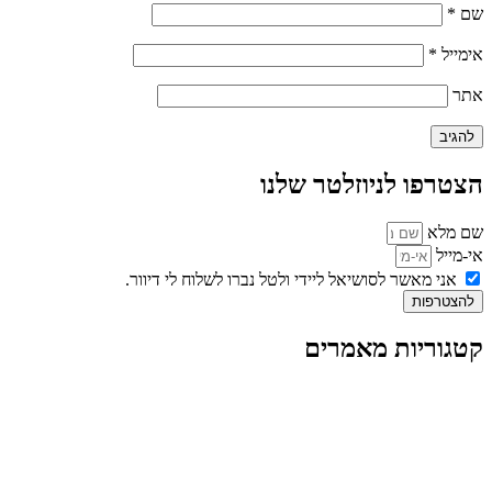
שם
*
אימייל
*
אתר
הצטרפו לניוזלטר שלנו
שם מלא
אי-מייל
אני מאשר לסושיאל ליידי ולטל נברו לשלוח לי דיוור.
להצטרפות
קטגוריות מאמרים
כל המאמרים
מאמרים על
בינה מלאכותית
מאמרי דיגיטל
נושאים כלליים
לייף-סטייל