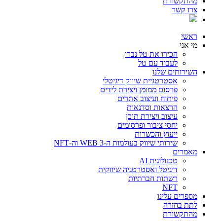
מהתקשורת
צרו קשר
ראשי
מי אני
הכירו את טל נברו
לעבוד עם טל
השירותים שלנו
אסטרטגיית שיווק דיגיטלי
פרסום ממומן ויצירת לידים
פיתוח ועיצוב אתרים
הרצאות וסדנאות
עיצוב ויצירת תוכן
יחסי ציבור ופרסומים
ייעוץ והכשרות
שירותי שיווק בעולמות ה-WEB 3 וה-NFT
מאמרים
טכנולוגית AI
דיגיטל ואסטרטגיה שיווקית
רשתות חברתיות
NFT
מספרים עלינו
לתת בחזרה
מהתקשורת