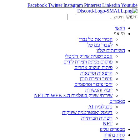
Facebook
Twitter
Instagram
Pinterest
Linkedin
Youtube
חיפוש
ראשי
מי אני
הכירו את טל נברו
לעבוד עם טל
השירותים שלנו
אסטרטגיית שיווק דיגיטלי
פרסום ממומן ויצירת לידים
פיתוח ועיצוב אתרים
הרצאות וסדנאות
עיצוב ויצירת תוכן
יחסי ציבור ופרסומים
ייעוץ והכשרות
שירותי שיווק בעולמות ה-WEB 3 וה-NFT
מאמרים
טכנולוגית AI
דיגיטל ואסטרטגיה שיווקית
רשתות חברתיות
NFT
מספרים עלינו
לתת בחזרה