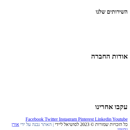
החיים בסרטוני וידאו
השירותים שלנו
שיווק ובניית נוכחות באינסטגרם
אסטרטגיה וניהול תוכן
קמפיינים ממומנים וכלי קידום
עיצוב ופיתוח אתרים ודפי נחיתה
הרצאות וסדנאות
אודות החברה
מי זו טל נברו
לעבוד עם טל
לקוחות מספרים
מהתקשורת:
עיתונות
|
טלוויזיה
תנאי האתר
צור קשר
עקבו אחרינו
Facebook
Twitter
Instagram
Pinterest
Linkedin
Youtube
כל הזכויות שמורות © 2023 לסושיאל ליידי
| האתר נבנה על ידי
אורן
גבעוני