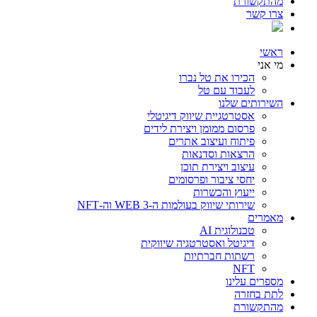
מהתקשורת
צרו קשר
ראשי
מי אני
הכירו את טל נברו
לעבוד עם טל
השירותים שלנו
אסטרטגיית שיווק דיגיטלי
פרסום ממומן ויצירת לידים
פיתוח ועיצוב אתרים
הרצאות וסדנאות
עיצוב ויצירת תוכן
יחסי ציבור ופרסומים
ייעוץ והכשרות
שירותי שיווק בעולמות ה-WEB 3 וה-NFT
מאמרים
טכנולוגית AI
דיגיטל ואסטרטגיה שיווקית
רשתות חברתיות
NFT
מספרים עלינו
לתת בחזרה
מהתקשורת