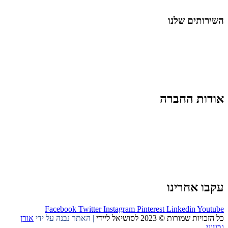
החיים בסרטוני וידאו
השירותים שלנו
שיווק ובניית נוכחות באינסטגרם
אסטרטגיה וניהול תוכן
קמפיינים ממומנים וכלי קידום
עיצוב ופיתוח אתרים ודפי נחיתה
הרצאות וסדנאות
אודות החברה
מי זו טל נברו
לעבוד עם טל
לקוחות מספרים
מהתקשורת:
עיתונות
|
טלוויזיה
תנאי האתר
צור קשר
עקבו אחרינו
Facebook
Twitter
Instagram
Pinterest
Linkedin
Youtube
כל הזכויות שמורות © 2023 לסושיאל ליידי
| האתר נבנה על ידי
אורן
גבעוני