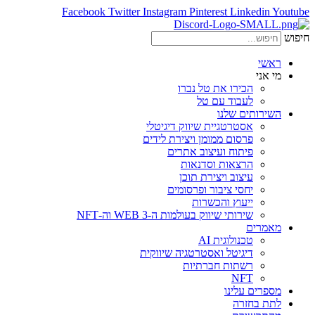
Facebook
Twitter
Instagram
Pinterest
Linkedin
Youtube
חיפוש
ראשי
מי אני
הכירו את טל נברו
לעבוד עם טל
השירותים שלנו
אסטרטגיית שיווק דיגיטלי
פרסום ממומן ויצירת לידים
פיתוח ועיצוב אתרים
הרצאות וסדנאות
עיצוב ויצירת תוכן
יחסי ציבור ופרסומים
ייעוץ והכשרות
שירותי שיווק בעולמות ה-WEB 3 וה-NFT
מאמרים
טכנולוגית AI
דיגיטל ואסטרטגיה שיווקית
רשתות חברתיות
NFT
מספרים עלינו
לתת בחזרה