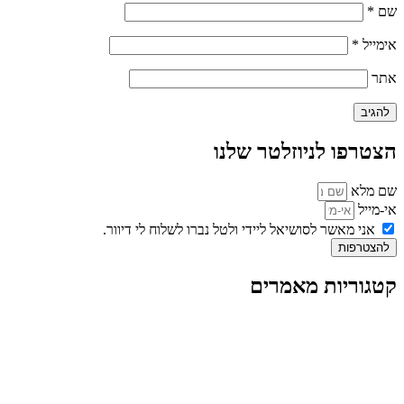
שם
*
אימייל
*
אתר
הצטרפו לניוזלטר שלנו
שם מלא
אי-מייל
אני מאשר לסושיאל ליידי ולטל נברו לשלוח לי דיוור.
להצטרפות
קטגוריות מאמרים
כל המאמרים
מאמרים על
בינה מלאכותית
מאמרי דיגיטל
נושאים כלליים
לייף-סטייל