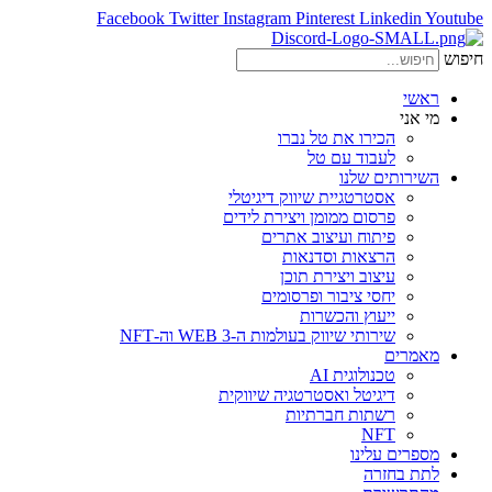
Facebook
Twitter
Instagram
Pinterest
Linkedin
Youtube
חיפוש
ראשי
מי אני
הכירו את טל נברו
לעבוד עם טל
השירותים שלנו
אסטרטגיית שיווק דיגיטלי
פרסום ממומן ויצירת לידים
פיתוח ועיצוב אתרים
הרצאות וסדנאות
עיצוב ויצירת תוכן
יחסי ציבור ופרסומים
ייעוץ והכשרות
שירותי שיווק בעולמות ה-WEB 3 וה-NFT
מאמרים
טכנולוגית AI
דיגיטל ואסטרטגיה שיווקית
רשתות חברתיות
NFT
מספרים עלינו
לתת בחזרה