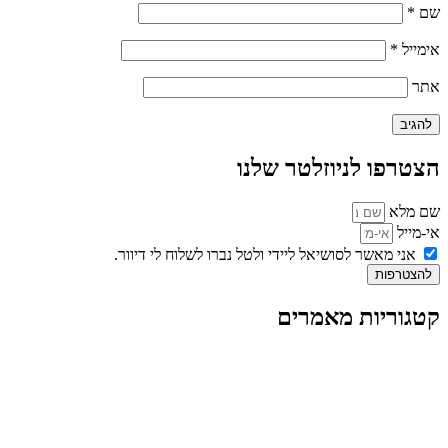
שם
*
אימייל
*
אתר
הצטרפו לניוזלטר שלנו
שם מלא
אי-מייל
אני מאשר לסושיאל ליידי ולטל נברו לשלוח לי דיוור.
להצטרפות
קטגוריות מאמרים
כל המאמרים
מאמרים על
בינה מלאכותית
מאמרי דיגיטל
נושאים כלליים
לייף-סטייל