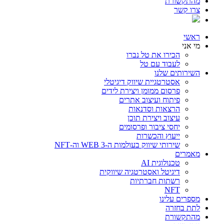
מהתקשורת
צרו קשר
ראשי
מי אני
הכירו את טל נברו
לעבוד עם טל
השירותים שלנו
אסטרטגיית שיווק דיגיטלי
פרסום ממומן ויצירת לידים
פיתוח ועיצוב אתרים
הרצאות וסדנאות
עיצוב ויצירת תוכן
יחסי ציבור ופרסומים
ייעוץ והכשרות
שירותי שיווק בעולמות ה-WEB 3 וה-NFT
מאמרים
טכנולוגית AI
דיגיטל ואסטרטגיה שיווקית
רשתות חברתיות
NFT
מספרים עלינו
לתת בחזרה
מהתקשורת