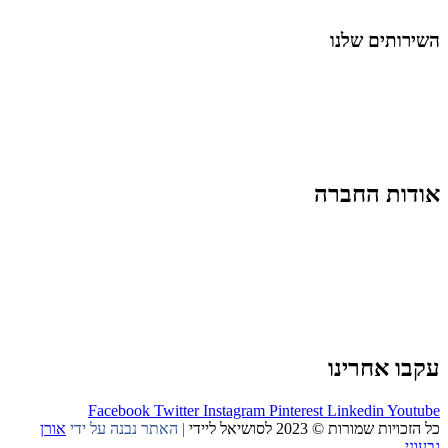
החיים בסרטוני וידאו
השירותים שלנו
שיווק ובניית נוכחות באינסטגרם
אסטרטגיה וניהול תוכן
קמפיינים ממומנים וכלי קידום
עיצוב ופיתוח אתרים ודפי נחיתה
הרצאות וסדנאות
אודות החברה
מי זו טל נברו
לעבוד עם טל
לקוחות מספרים
מהתקשורת:
עיתונות
|
טלוויזיה
תנאי האתר
צור קשר
עקבו אחרינו
Facebook
Twitter
Instagram
Pinterest
Linkedin
Youtube
כל הזכויות שמורות © 2023 לסושיאל ליידי
| האתר נבנה על ידי
אורן
גבעוני