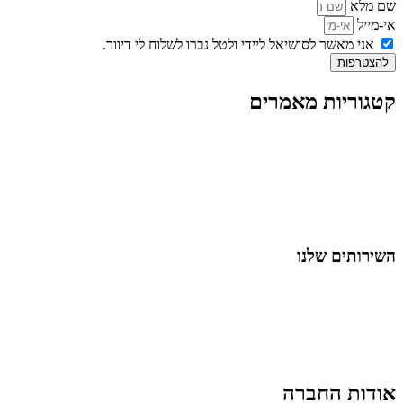
שם מלא
אי-מייל
אני מאשר לסושיאל ליידי ולטל נברו לשלוח לי דיוור.
להצטרפות
קטגוריות מאמרים
כל המאמרים
מאמרים על
בינה מלאכותית
מאמרי דיגיטל
נושאים כלליים
לייף-סטייל
החיים בסרטוני וידאו
השירותים שלנו
שיווק ובניית נוכחות באינסטגרם
אסטרטגיה וניהול תוכן
קמפיינים ממומנים וכלי קידום
עיצוב ופיתוח אתרים ודפי נחיתה
הרצאות וסדנאות
אודות החברה