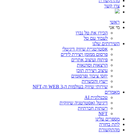
מהתקשורת
צרו קשר
ראשי
מי אני
הכירו את טל נברו
לעבוד עם טל
השירותים שלנו
אסטרטגיית שיווק דיגיטלי
פרסום ממומן ויצירת לידים
פיתוח ועיצוב אתרים
הרצאות וסדנאות
עיצוב ויצירת תוכן
יחסי ציבור ופרסומים
ייעוץ והכשרות
שירותי שיווק בעולמות ה-WEB 3 וה-NFT
מאמרים
טכנולוגית AI
דיגיטל ואסטרטגיה שיווקית
רשתות חברתיות
NFT
מספרים עלינו
לתת בחזרה
מהתקשורת