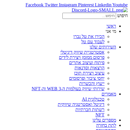
Facebook
Twitter
Instagram
Pinterest
Linkedin
Youtube
חיפוש
ראשי
מי אני
הכירו את טל נברו
לעבוד עם טל
השירותים שלנו
אסטרטגיית שיווק דיגיטלי
פרסום ממומן ויצירת לידים
פיתוח ועיצוב אתרים
הרצאות וסדנאות
עיצוב ויצירת תוכן
יחסי ציבור ופרסומים
ייעוץ והכשרות
שירותי שיווק בעולמות ה-WEB 3 וה-NFT
מאמרים
טכנולוגית AI
דיגיטל ואסטרטגיה שיווקית
רשתות חברתיות
NFT
מספרים עלינו
לתת בחזרה