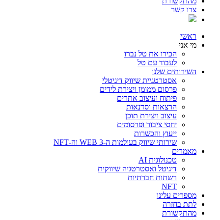
מהתקשורת
צרו קשר
ראשי
מי אני
הכירו את טל נברו
לעבוד עם טל
השירותים שלנו
אסטרטגיית שיווק דיגיטלי
פרסום ממומן ויצירת לידים
פיתוח ועיצוב אתרים
הרצאות וסדנאות
עיצוב ויצירת תוכן
יחסי ציבור ופרסומים
ייעוץ והכשרות
שירותי שיווק בעולמות ה-WEB 3 וה-NFT
מאמרים
טכנולוגית AI
דיגיטל ואסטרטגיה שיווקית
רשתות חברתיות
NFT
מספרים עלינו
לתת בחזרה
מהתקשורת