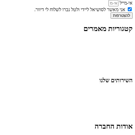
אי-מייל
אני מאשר לסושיאל ליידי ולטל נברו לשלוח לי דיוור.
להצטרפות
קטגוריות מאמרים
כל המאמרים
מאמרים על
בינה מלאכותית
מאמרי דיגיטל
נושאים כלליים
לייף-סטייל
החיים בסרטוני וידאו
השירותים שלנו
שיווק ובניית נוכחות באינסטגרם
אסטרטגיה וניהול תוכן
קמפיינים ממומנים וכלי קידום
עיצוב ופיתוח אתרים ודפי נחיתה
הרצאות וסדנאות
אודות החברה