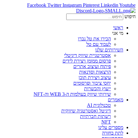
Facebook
Twitter
Instagram
Pinterest
Linkedin
Youtube
חיפוש
ראשי
מי אני
הכירו את טל נברו
לעבוד עם טל
השירותים שלנו
אסטרטגיית שיווק דיגיטלי
פרסום ממומן ויצירת לידים
פיתוח ועיצוב אתרים
הרצאות וסדנאות
עיצוב ויצירת תוכן
יחסי ציבור ופרסומים
ייעוץ והכשרות
שירותי שיווק בעולמות ה-WEB 3 וה-NFT
מאמרים
טכנולוגית AI
דיגיטל ואסטרטגיה שיווקית
רשתות חברתיות
NFT
מספרים עלינו
לתת בחזרה