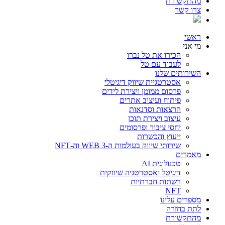
מהתקשורת
צרו קשר
ראשי
מי אני
הכירו את טל נברו
לעבוד עם טל
השירותים שלנו
אסטרטגיית שיווק דיגיטלי
פרסום ממומן ויצירת לידים
פיתוח ועיצוב אתרים
הרצאות וסדנאות
עיצוב ויצירת תוכן
יחסי ציבור ופרסומים
ייעוץ והכשרות
שירותי שיווק בעולמות ה-WEB 3 וה-NFT
מאמרים
טכנולוגית AI
דיגיטל ואסטרטגיה שיווקית
רשתות חברתיות
NFT
מספרים עלינו
לתת בחזרה
מהתקשורת