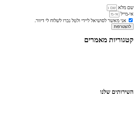
שם מלא
אי-מייל
אני מאשר לסושיאל ליידי ולטל נברו לשלוח לי דיוור.
להצטרפות
קטגוריות מאמרים
כל המאמרים
מאמרים על
בינה מלאכותית
מאמרי דיגיטל
נושאים כלליים
לייף-סטייל
החיים בסרטוני וידאו
השירותים שלנו
שיווק ובניית נוכחות באינסטגרם
אסטרטגיה וניהול תוכן
קמפיינים ממומנים וכלי קידום
עיצוב ופיתוח אתרים ודפי נחיתה
הרצאות וסדנאות