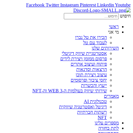
Facebook
Twitter
Instagram
Pinterest
Linkedin
Youtube
חיפוש
ראשי
מי אני
הכירו את טל נברו
לעבוד עם טל
השירותים שלנו
אסטרטגיית שיווק דיגיטלי
פרסום ממומן ויצירת לידים
פיתוח ועיצוב אתרים
הרצאות וסדנאות
עיצוב ויצירת תוכן
יחסי ציבור ופרסומים
ייעוץ והכשרות
שירותי שיווק בעולמות ה-WEB 3 וה-NFT
מאמרים
טכנולוגית AI
דיגיטל ואסטרטגיה שיווקית
רשתות חברתיות
NFT
מספרים עלינו
לתת בחזרה