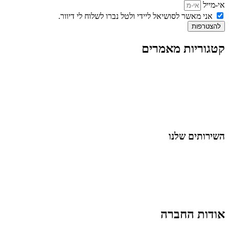
אי-מייל
אני מאשר לסושיאל ליידי ולטל נברו לשלוח לי דיוור.
להצטרפות
קטגוריות מאמרים
כל המאמרים
מאמרים על
בינה מלאכותית
מאמרי דיגיטל
נושאים כלליים
לייף-סטייל
החיים בסרטוני וידאו
השירותים שלנו
שיווק ובניית נוכחות באינסטגרם
אסטרטגיה וניהול תוכן
קמפיינים ממומנים וכלי קידום
עיצוב ופיתוח אתרים ודפי נחיתה
הרצאות וסדנאות
אודות החברה