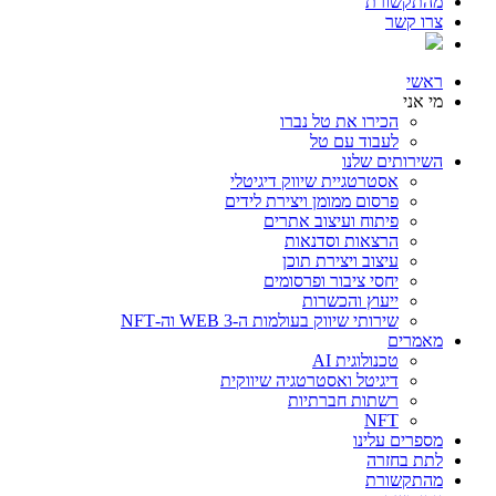
מהתקשורת
צרו קשר
ראשי
מי אני
הכירו את טל נברו
לעבוד עם טל
השירותים שלנו
אסטרטגיית שיווק דיגיטלי
פרסום ממומן ויצירת לידים
פיתוח ועיצוב אתרים
הרצאות וסדנאות
עיצוב ויצירת תוכן
יחסי ציבור ופרסומים
ייעוץ והכשרות
שירותי שיווק בעולמות ה-WEB 3 וה-NFT
מאמרים
טכנולוגית AI
דיגיטל ואסטרטגיה שיווקית
רשתות חברתיות
NFT
מספרים עלינו
לתת בחזרה
מהתקשורת