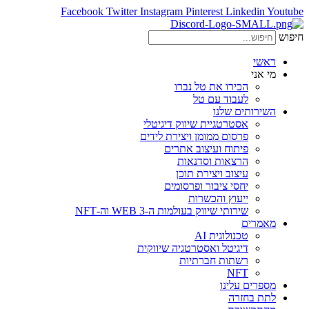
Facebook
Twitter
Instagram
Pinterest
Linkedin
Youtube
חיפוש
ראשי
מי אני
הכירו את טל נברו
לעבוד עם טל
השירותים שלנו
אסטרטגיית שיווק דיגיטלי
פרסום ממומן ויצירת לידים
פיתוח ועיצוב אתרים
הרצאות וסדנאות
עיצוב ויצירת תוכן
יחסי ציבור ופרסומים
ייעוץ והכשרות
שירותי שיווק בעולמות ה-WEB 3 וה-NFT
מאמרים
טכנולוגית AI
דיגיטל ואסטרטגיה שיווקית
רשתות חברתיות
NFT
מספרים עלינו
לתת בחזרה