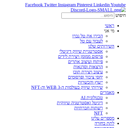
Facebook
Twitter
Instagram
Pinterest
Linkedin
Youtube
חיפוש
ראשי
מי אני
הכירו את טל נברו
לעבוד עם טל
השירותים שלנו
אסטרטגיית שיווק דיגיטלי
פרסום ממומן ויצירת לידים
פיתוח ועיצוב אתרים
הרצאות וסדנאות
עיצוב ויצירת תוכן
יחסי ציבור ופרסומים
ייעוץ והכשרות
שירותי שיווק בעולמות ה-WEB 3 וה-NFT
מאמרים
טכנולוגית AI
דיגיטל ואסטרטגיה שיווקית
רשתות חברתיות
NFT
מספרים עלינו
לתת בחזרה