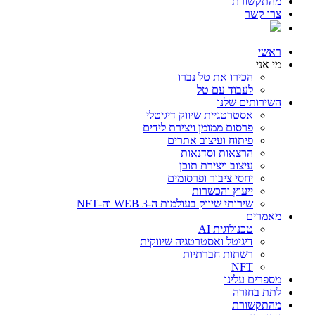
מהתקשורת
צרו קשר
ראשי
מי אני
הכירו את טל נברו
לעבוד עם טל
השירותים שלנו
אסטרטגיית שיווק דיגיטלי
פרסום ממומן ויצירת לידים
פיתוח ועיצוב אתרים
הרצאות וסדנאות
עיצוב ויצירת תוכן
יחסי ציבור ופרסומים
ייעוץ והכשרות
שירותי שיווק בעולמות ה-WEB 3 וה-NFT
מאמרים
טכנולוגית AI
דיגיטל ואסטרטגיה שיווקית
רשתות חברתיות
NFT
מספרים עלינו
לתת בחזרה
מהתקשורת