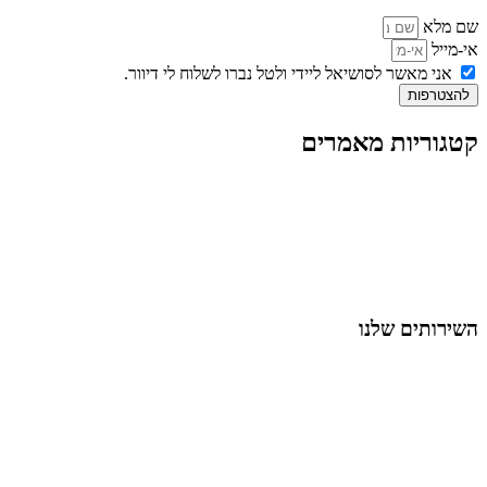
שם מלא
אי-מייל
אני מאשר לסושיאל ליידי ולטל נברו לשלוח לי דיוור.
להצטרפות
קטגוריות מאמרים
כל המאמרים
מאמרים על
בינה מלאכותית
מאמרי דיגיטל
נושאים כלליים
לייף-סטייל
החיים בסרטוני וידאו
השירותים שלנו
שיווק ובניית נוכחות באינסטגרם
אסטרטגיה וניהול תוכן
קמפיינים ממומנים וכלי קידום
עיצוב ופיתוח אתרים ודפי נחיתה
הרצאות וסדנאות