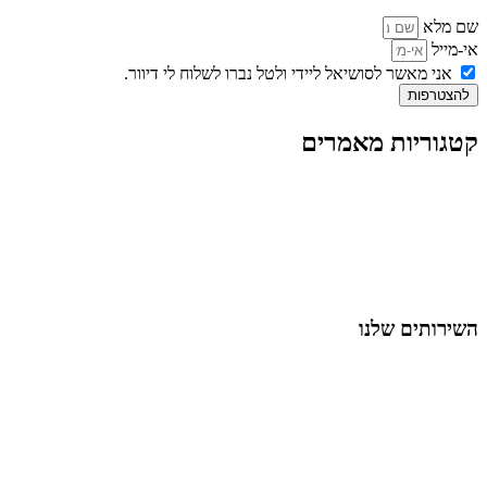
שם מלא
אי-מייל
אני מאשר לסושיאל ליידי ולטל נברו לשלוח לי דיוור.
להצטרפות
קטגוריות מאמרים
כל המאמרים
מאמרים על
בינה מלאכותית
מאמרי דיגיטל
נושאים כלליים
לייף-סטייל
החיים בסרטוני וידאו
השירותים שלנו
שיווק ובניית נוכחות באינסטגרם
אסטרטגיה וניהול תוכן
קמפיינים ממומנים וכלי קידום
עיצוב ופיתוח אתרים ודפי נחיתה
הרצאות וסדנאות