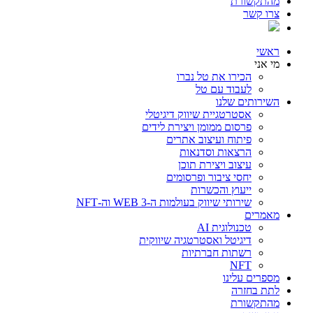
מהתקשורת
צרו קשר
ראשי
מי אני
הכירו את טל נברו
לעבוד עם טל
השירותים שלנו
אסטרטגיית שיווק דיגיטלי
פרסום ממומן ויצירת לידים
פיתוח ועיצוב אתרים
הרצאות וסדנאות
עיצוב ויצירת תוכן
יחסי ציבור ופרסומים
ייעוץ והכשרות
שירותי שיווק בעולמות ה-WEB 3 וה-NFT
מאמרים
טכנולוגית AI
דיגיטל ואסטרטגיה שיווקית
רשתות חברתיות
NFT
מספרים עלינו
לתת בחזרה
מהתקשורת