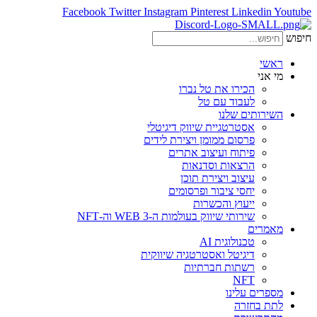
Facebook
Twitter
Instagram
Pinterest
Linkedin
Youtube
חיפוש
ראשי
מי אני
הכירו את טל נברו
לעבוד עם טל
השירותים שלנו
אסטרטגיית שיווק דיגיטלי
פרסום ממומן ויצירת לידים
פיתוח ועיצוב אתרים
הרצאות וסדנאות
עיצוב ויצירת תוכן
יחסי ציבור ופרסומים
ייעוץ והכשרות
שירותי שיווק בעולמות ה-WEB 3 וה-NFT
מאמרים
טכנולוגית AI
דיגיטל ואסטרטגיה שיווקית
רשתות חברתיות
NFT
מספרים עלינו
לתת בחזרה