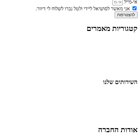
אי-מייל
אני מאשר לסושיאל ליידי ולטל נברו לשלוח לי דיוור.
להצטרפות
קטגוריות מאמרים
כל המאמרים
מאמרים על
בינה מלאכותית
מאמרי דיגיטל
נושאים כלליים
לייף-סטייל
החיים בסרטוני וידאו
השירותים שלנו
שיווק ובניית נוכחות באינסטגרם
אסטרטגיה וניהול תוכן
קמפיינים ממומנים וכלי קידום
עיצוב ופיתוח אתרים ודפי נחיתה
הרצאות וסדנאות
אודות החברה