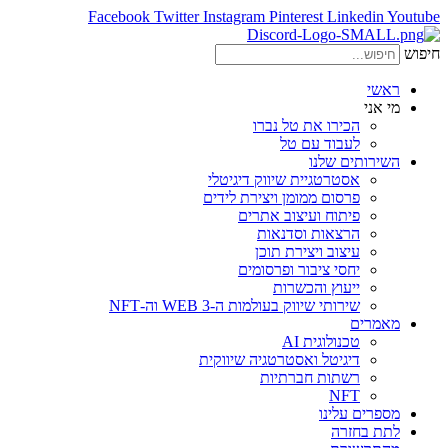
Facebook
Twitter
Instagram
Pinterest
Linkedin
Youtube
חיפוש
ראשי
מי אני
הכירו את טל נברו
לעבוד עם טל
השירותים שלנו
אסטרטגיית שיווק דיגיטלי
פרסום ממומן ויצירת לידים
פיתוח ועיצוב אתרים
הרצאות וסדנאות
עיצוב ויצירת תוכן
יחסי ציבור ופרסומים
ייעוץ והכשרות
שירותי שיווק בעולמות ה-WEB 3 וה-NFT
מאמרים
טכנולוגית AI
דיגיטל ואסטרטגיה שיווקית
רשתות חברתיות
NFT
מספרים עלינו
לתת בחזרה