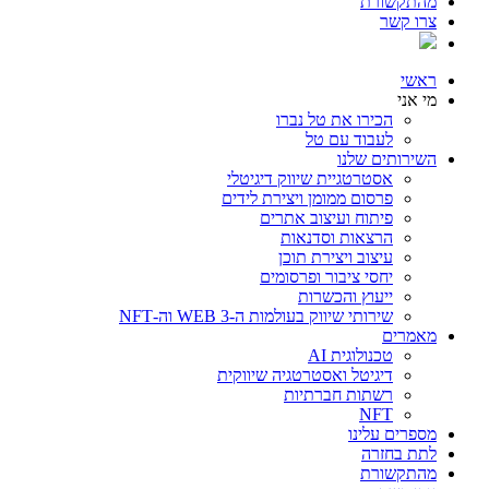
מהתקשורת
צרו קשר
ראשי
מי אני
הכירו את טל נברו
לעבוד עם טל
השירותים שלנו
אסטרטגיית שיווק דיגיטלי
פרסום ממומן ויצירת לידים
פיתוח ועיצוב אתרים
הרצאות וסדנאות
עיצוב ויצירת תוכן
יחסי ציבור ופרסומים
ייעוץ והכשרות
שירותי שיווק בעולמות ה-WEB 3 וה-NFT
מאמרים
טכנולוגית AI
דיגיטל ואסטרטגיה שיווקית
רשתות חברתיות
NFT
מספרים עלינו
לתת בחזרה
מהתקשורת